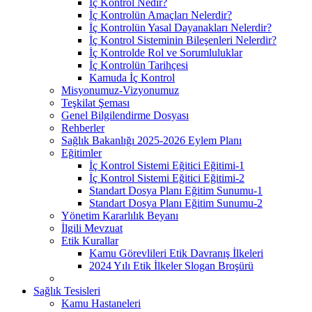
İç Kontrol Nedir?
İç Kontrolün Amaçları Nelerdir?
İç Kontrolün Yasal Dayanakları Nelerdir?
İç Kontrol Sisteminin Bileşenleri Nelerdir?
İç Kontrolde Rol ve Sorumluluklar
İç Kontrolün Tarihçesi
Kamuda İç Kontrol
Misyonumuz-Vizyonumuz
Teşkilat Şeması
Genel Bilgilendirme Dosyası
Rehberler
Sağlık Bakanlığı 2025-2026 Eylem Planı
Eğitimler
İç Kontrol Sistemi Eğitici Eğitimi-1
İç Kontrol Sistemi Eğitici Eğitimi-2
Standart Dosya Planı Eğitim Sunumu-1
Standart Dosya Planı Eğitim Sunumu-2
Yönetim Kararlılık Beyanı
İlgili Mevzuat
Etik Kurallar
Kamu Görevlileri Etik Davranış İlkeleri
2024 Yılı Etik İlkeler Slogan Broşürü
Sağlık Tesisleri
Kamu Hastaneleri