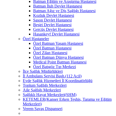
Batman Eğitim ve Araştırma Hastanesi
Batman İluh Devlet Hastanesi
Batman Ağız ve Diş Sağlığı Hastanesi
Kozluk Devlet Hastanesi
Sason Devlet Hastanesi
Beşiri Devlet Hastanesi
Gercüş Devlet Hastanesi
Hasankeyf Devlet Hastanesi
Özel Hastaneler
Özel Batman Yaşam Hastanesi
Özel Batman Hastanesi
Özel Zilan Hastanesi
Özel Batman Dünya Hastanesi
Medical Point Batman Hastanesi
Özel Batıgöz Tıp Merkezi
İlçe Sağlık Müdürlükleri
İl Ambulans Servisi Başh.(112 Acil)
Evde Sağlık Hizmetleri İl Koordinatörlüğü
Toplum Sağlığı Merkezleri
Aile Sağlığı Merkezleri
Sağlıklı Hayat Merkezleri(SHM)
KETEMLER(Kanser Erken Teşhis, Tarama ve Eğitim
Merkezleri)
Verem Savaş Dispanseri