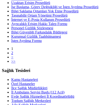
Uzaktan Erişim Prosedürü
İşe Başlama, Görev Değişikliği ve İşten Ayrılma Prosedürü
Bilgi Saklama Ortamları Yok Etme Prosedürü
Taşınabilir Ortam Yönetimi Prosedürü
İnternet ve E-Posta Kullanım Prosedürü
Ayrıcalıklı Erişim Hakkı Talep Formu
Personel Gizlilik Sözleşmesi
Bilgi Güvenliği Farkındalık Bildirgesi
Kurumsal Gizlilik Taahhütnamesi
İşten Ayrılma Formu
1
2
>
>>
Sağlık Tesisleri
Kamu Hastaneleri
Özel Hastaneler
İlçe Sağlık Müdürlükleri
İl Ambulans Servisi Başh.(112 Acil)
Evde Sağlık Hizmetleri İl Koordinatörlüğü
Toplum Sağlığı Merkezleri
Aile Sağlığı Merkezleri