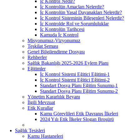
İç Kontrol Nedir?
İç Kontrolün Amaçları Nelerdir?
İç Kontrolün Yasal Dayanakları Nelerdir?
İç Kontrol Sisteminin Bileşenleri Nelerdir?
İç Kontrolde Rol ve Sorumluluklar
İç Kontrolün Tarihçesi
Kamuda İç Kontrol
Misyonumuz-Vizyonumuz
Teşkilat Şeması
Genel Bilgilendirme Dosyası
Rehberler
Sağlık Bakanlığı 2025-2026 Eylem Planı
Eğitimler
İç Kontrol Sistemi Eğitici Eğitimi-1
İç Kontrol Sistemi Eğitici Eğitimi-2
Standart Dosya Planı Eğitim Sunumu-1
Standart Dosya Planı Eğitim Sunumu-2
Yönetim Kararlılık Beyanı
İlgili Mevzuat
Etik Kurallar
Kamu Görevlileri Etik Davranış İlkeleri
2024 Yılı Etik İlkeler Slogan Broşürü
Sağlık Tesisleri
Kamu Hastaneleri