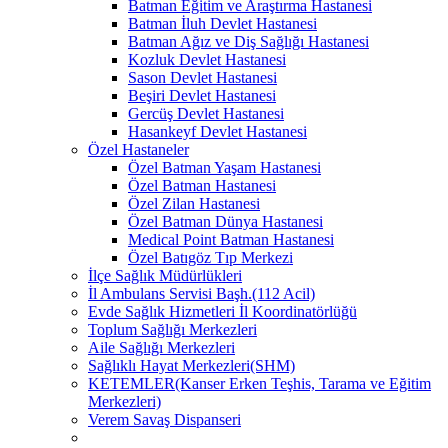
Batman Eğitim ve Araştırma Hastanesi
Batman İluh Devlet Hastanesi
Batman Ağız ve Diş Sağlığı Hastanesi
Kozluk Devlet Hastanesi
Sason Devlet Hastanesi
Beşiri Devlet Hastanesi
Gercüş Devlet Hastanesi
Hasankeyf Devlet Hastanesi
Özel Hastaneler
Özel Batman Yaşam Hastanesi
Özel Batman Hastanesi
Özel Zilan Hastanesi
Özel Batman Dünya Hastanesi
Medical Point Batman Hastanesi
Özel Batıgöz Tıp Merkezi
İlçe Sağlık Müdürlükleri
İl Ambulans Servisi Başh.(112 Acil)
Evde Sağlık Hizmetleri İl Koordinatörlüğü
Toplum Sağlığı Merkezleri
Aile Sağlığı Merkezleri
Sağlıklı Hayat Merkezleri(SHM)
KETEMLER(Kanser Erken Teşhis, Tarama ve Eğitim
Merkezleri)
Verem Savaş Dispanseri