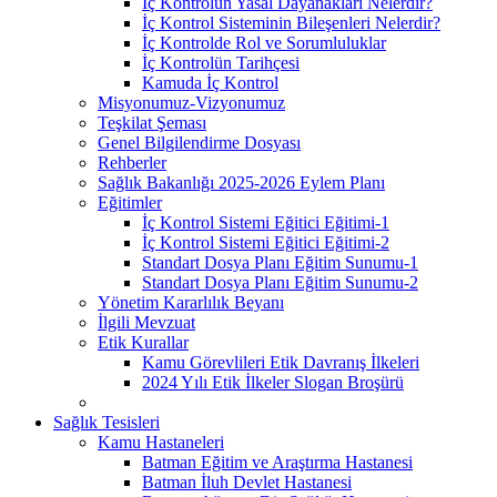
İç Kontrolün Yasal Dayanakları Nelerdir?
İç Kontrol Sisteminin Bileşenleri Nelerdir?
İç Kontrolde Rol ve Sorumluluklar
İç Kontrolün Tarihçesi
Kamuda İç Kontrol
Misyonumuz-Vizyonumuz
Teşkilat Şeması
Genel Bilgilendirme Dosyası
Rehberler
Sağlık Bakanlığı 2025-2026 Eylem Planı
Eğitimler
İç Kontrol Sistemi Eğitici Eğitimi-1
İç Kontrol Sistemi Eğitici Eğitimi-2
Standart Dosya Planı Eğitim Sunumu-1
Standart Dosya Planı Eğitim Sunumu-2
Yönetim Kararlılık Beyanı
İlgili Mevzuat
Etik Kurallar
Kamu Görevlileri Etik Davranış İlkeleri
2024 Yılı Etik İlkeler Slogan Broşürü
Sağlık Tesisleri
Kamu Hastaneleri
Batman Eğitim ve Araştırma Hastanesi
Batman İluh Devlet Hastanesi