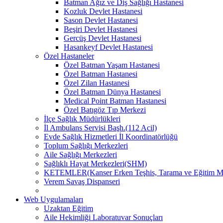
Batman Ağız ve Diş Sağlığı Hastanesi
Kozluk Devlet Hastanesi
Sason Devlet Hastanesi
Beşiri Devlet Hastanesi
Gercüş Devlet Hastanesi
Hasankeyf Devlet Hastanesi
Özel Hastaneler
Özel Batman Yaşam Hastanesi
Özel Batman Hastanesi
Özel Zilan Hastanesi
Özel Batman Dünya Hastanesi
Medical Point Batman Hastanesi
Özel Batıgöz Tıp Merkezi
İlçe Sağlık Müdürlükleri
İl Ambulans Servisi Başh.(112 Acil)
Evde Sağlık Hizmetleri İl Koordinatörlüğü
Toplum Sağlığı Merkezleri
Aile Sağlığı Merkezleri
Sağlıklı Hayat Merkezleri(SHM)
KETEMLER(Kanser Erken Teşhis, Tarama ve Eğitim Me
Verem Savaş Dispanseri
Web Uygulamaları
Uzaktan Eğitim
Aile Hekimliği Laboratuvar Sonuçları