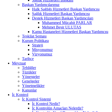
Sağlık Hizmetleri Başkanı
Başkan Yardımcılarımız
Halk Sağlığı Hizmetleri Başkan Yardımcısı
Sağlık Hizmetleri Başkan Yardımcısı
Destek Hizmetleri Başkan Yardımcıları
Muhammed Mücahit PARLAR
Mehmet Beşir ULUTAŞ
Kamu Hastaneleri Hizmetleri Başkan Yardımcısı
Teşkilat Şeması
Kurum Politikası
Strateji
Misyonumuz
Vizyonumuz
Tarihçe
Mevzuat
Tebliğler
Tüzükler
Yönergeler
Genelgeler
Yönetmelikler
Kanunlar
İç Kontrol
İç Kontrol Sistemi
İç Kontrol Nedir?
İç Kontrolün Amaçları Nelerdir?