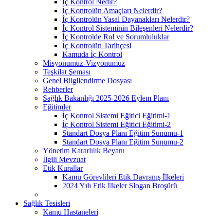
İç Kontrol Nedir?
İç Kontrolün Amaçları Nelerdir?
İç Kontrolün Yasal Dayanakları Nelerdir?
İç Kontrol Sisteminin Bileşenleri Nelerdir?
İç Kontrolde Rol ve Sorumluluklar
İç Kontrolün Tarihçesi
Kamuda İç Kontrol
Misyonumuz-Vizyonumuz
Teşkilat Şeması
Genel Bilgilendirme Dosyası
Rehberler
Sağlık Bakanlığı 2025-2026 Eylem Planı
Eğitimler
İç Kontrol Sistemi Eğitici Eğitimi-1
İç Kontrol Sistemi Eğitici Eğitimi-2
Standart Dosya Planı Eğitim Sunumu-1
Standart Dosya Planı Eğitim Sunumu-2
Yönetim Kararlılık Beyanı
İlgili Mevzuat
Etik Kurallar
Kamu Görevlileri Etik Davranış İlkeleri
2024 Yılı Etik İlkeler Slogan Broşürü
Sağlık Tesisleri
Kamu Hastaneleri