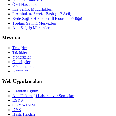
Özel Hastaneler
İlçe Sağlık Müdürlükleri
İl Ambulans Servisi Başh.(112 Acil)
Evde Sağlık Hizmetleri İl Koordinatörlüğü
Toplum Sağlığı Merkezleri
Aile Sağlığı Merkezleri
Mevzuat
Tebliğler
Tüzükler
Yönergeler
Genelgeler
Yönetmelikler
Kanunlar
Web Uygulamaları
Uzaktan Eğitim
Aile Hekimliği Laboratuvar Sonuçları
ESYS
ÇKYS-TSİM
DYS
Hasta Hakları