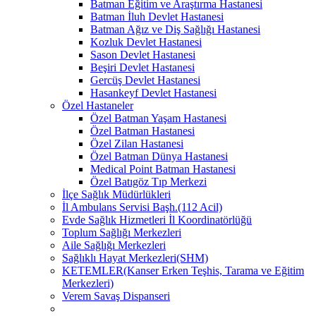
Batman Eğitim ve Araştırma Hastanesi
Batman İluh Devlet Hastanesi
Batman Ağız ve Diş Sağlığı Hastanesi
Kozluk Devlet Hastanesi
Sason Devlet Hastanesi
Beşiri Devlet Hastanesi
Gercüş Devlet Hastanesi
Hasankeyf Devlet Hastanesi
Özel Hastaneler
Özel Batman Yaşam Hastanesi
Özel Batman Hastanesi
Özel Zilan Hastanesi
Özel Batman Dünya Hastanesi
Medical Point Batman Hastanesi
Özel Batıgöz Tıp Merkezi
İlçe Sağlık Müdürlükleri
İl Ambulans Servisi Başh.(112 Acil)
Evde Sağlık Hizmetleri İl Koordinatörlüğü
Toplum Sağlığı Merkezleri
Aile Sağlığı Merkezleri
Sağlıklı Hayat Merkezleri(SHM)
KETEMLER(Kanser Erken Teşhis, Tarama ve Eğitim
Merkezleri)
Verem Savaş Dispanseri