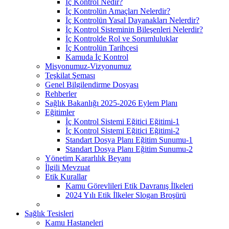
İç Kontrol Nedir?
İç Kontrolün Amaçları Nelerdir?
İç Kontrolün Yasal Dayanakları Nelerdir?
İç Kontrol Sisteminin Bileşenleri Nelerdir?
İç Kontrolde Rol ve Sorumluluklar
İç Kontrolün Tarihçesi
Kamuda İç Kontrol
Misyonumuz-Vizyonumuz
Teşkilat Şeması
Genel Bilgilendirme Dosyası
Rehberler
Sağlık Bakanlığı 2025-2026 Eylem Planı
Eğitimler
İç Kontrol Sistemi Eğitici Eğitimi-1
İç Kontrol Sistemi Eğitici Eğitimi-2
Standart Dosya Planı Eğitim Sunumu-1
Standart Dosya Planı Eğitim Sunumu-2
Yönetim Kararlılık Beyanı
İlgili Mevzuat
Etik Kurallar
Kamu Görevlileri Etik Davranış İlkeleri
2024 Yılı Etik İlkeler Slogan Broşürü
Sağlık Tesisleri
Kamu Hastaneleri