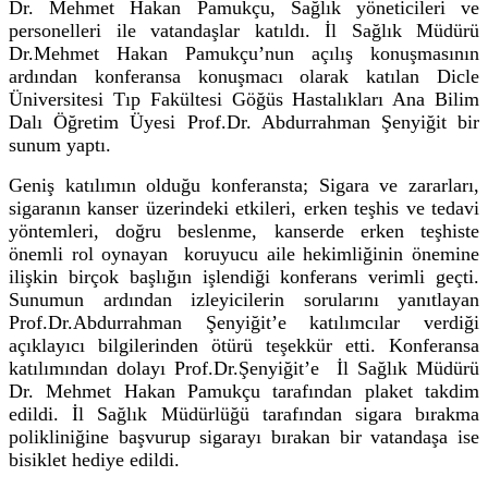
Dr. Mehmet Hakan Pamukçu, Sağlık yöneticileri ve
personelleri ile vatandaşlar katıldı. İl Sağlık Müdürü
Dr.Mehmet Hakan Pamukçu’nun açılış konuşmasının
ardından konferansa konuşmacı olarak katılan Dicle
Üniversitesi Tıp Fakültesi Göğüs Hastalıkları Ana Bilim
Dalı Öğretim Üyesi Prof.Dr. Abdurrahman Şenyiğit bir
sunum yaptı.
Geniş katılımın olduğu konferansta; Sigara ve zararları,
sigaranın kanser üzerindeki etkileri, erken teşhis ve tedavi
yöntemleri, doğru beslenme, kanserde erken teşhiste
önemli rol oynayan koruyucu aile hekimliğinin önemine
ilişkin birçok başlığın işlendiği konferans verimli geçti.
Sunumun ardından izleyicilerin sorularını yanıtlayan
Prof.Dr.Abdurrahman Şenyiğit’e katılımcılar verdiği
açıklayıcı bilgilerinden ötürü teşekkür etti. Konferansa
katılımından dolayı Prof.Dr.Şenyiğit’e İl Sağlık Müdürü
Dr. Mehmet Hakan Pamukçu tarafından plaket takdim
edildi. İl Sağlık Müdürlüğü tarafından sigara bırakma
polikliniğine başvurup sigarayı bırakan bir vatandaşa ise
bisiklet hediye edildi.