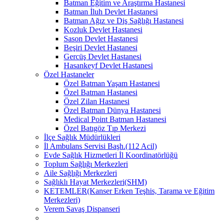
Batman Eğitim ve Araştırma Hastanesi
Batman İluh Devlet Hastanesi
Batman Ağız ve Diş Sağlığı Hastanesi
Kozluk Devlet Hastanesi
Sason Devlet Hastanesi
Beşiri Devlet Hastanesi
Gercüş Devlet Hastanesi
Hasankeyf Devlet Hastanesi
Özel Hastaneler
Özel Batman Yaşam Hastanesi
Özel Batman Hastanesi
Özel Zilan Hastanesi
Özel Batman Dünya Hastanesi
Medical Point Batman Hastanesi
Özel Batıgöz Tıp Merkezi
İlçe Sağlık Müdürlükleri
İl Ambulans Servisi Başh.(112 Acil)
Evde Sağlık Hizmetleri İl Koordinatörlüğü
Toplum Sağlığı Merkezleri
Aile Sağlığı Merkezleri
Sağlıklı Hayat Merkezleri(SHM)
KETEMLER(Kanser Erken Teşhis, Tarama ve Eğitim
Merkezleri)
Verem Savaş Dispanseri