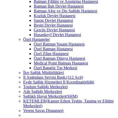
Batman Eğitim ve Araştırma Hastanesi
Batman İluh Devlet Hastanesi
Batman Ağız ve Diş Sağlığı Hastanesi
Kozluk Devlet Hastanesi
Sason Devlet Hastanesi
Beşiri Devlet Hastanesi
Gercüş Devlet Hastanesi
Hasankeyf Devlet Hastanesi
Özel Hastaneler
Özel Batman Yaşam Hastanesi
Özel Batman Hastanesi
Özel Zilan Hastanesi
Özel Batman Dünya Hastanesi
Medical Point Batman Hastanesi
Özel Batıgöz Tıp Merkezi
İlçe Sağlık Müdürlükleri
İl Ambulans Servisi Başh.(112 Acil)
Evde Sağlık Hizmetleri İl Koordinatörlüğü
Toplum Sağlığı Merkezleri
Aile Sağlığı Merkezleri
Sağlıklı Hayat Merkezleri(SHM)
KETEMLER(Kanser Erken Teşhis, Tarama ve Eğitim
Merkezleri)
Verem Savaş Dispanseri