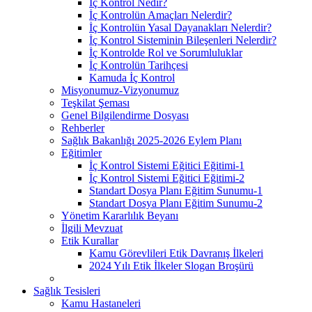
İç Kontrol Nedir?
İç Kontrolün Amaçları Nelerdir?
İç Kontrolün Yasal Dayanakları Nelerdir?
İç Kontrol Sisteminin Bileşenleri Nelerdir?
İç Kontrolde Rol ve Sorumluluklar
İç Kontrolün Tarihçesi
Kamuda İç Kontrol
Misyonumuz-Vizyonumuz
Teşkilat Şeması
Genel Bilgilendirme Dosyası
Rehberler
Sağlık Bakanlığı 2025-2026 Eylem Planı
Eğitimler
İç Kontrol Sistemi Eğitici Eğitimi-1
İç Kontrol Sistemi Eğitici Eğitimi-2
Standart Dosya Planı Eğitim Sunumu-1
Standart Dosya Planı Eğitim Sunumu-2
Yönetim Kararlılık Beyanı
İlgili Mevzuat
Etik Kurallar
Kamu Görevlileri Etik Davranış İlkeleri
2024 Yılı Etik İlkeler Slogan Broşürü
Sağlık Tesisleri
Kamu Hastaneleri