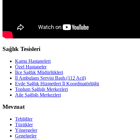
Sağlık Tesisleri
Kamu Hastaneleri
Özel Hastaneler
İlçe Sağlık Müdürlükleri
İl Ambulans Servisi Başh.(112 Acil)
Evde Sağlık Hizmetleri İl Koordinatörlüğü
Toplum Sağlığı Merkezleri
Aile Sağlığı Merkezleri
Mevzuat
Tebliğler
Tüzükler
Yönergeler
Genelgeler