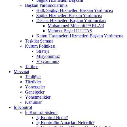
Sağlık Hizmetleri Başkanı
Başkan Yardımcılarımız
Halk Sağlığı Hizmetleri Başkan Yardımcısı
Sağlık Hizmetleri Başkan Yardımcısı
Destek Hizmetleri Başkan Yardımcıları
Muhammed Mücahit PARLAR
Mehmet Beşir ULUTAŞ
Kamu Hastaneleri Hizmetleri Başkan Yardımcısı
Teşkilat Şeması
Kurum Politikası
Strateji
Misyonumuz
Vizyonumuz
Tarihçe
Mevzuat
Tebliğler
Tüzükler
Yönergeler
Genelgeler
Yönetmelikler
Kanunlar
İç Kontrol
İç Kontrol Sistemi
İç Kontrol Nedir?
İç Kontrolün Amaçları Nelerdir?