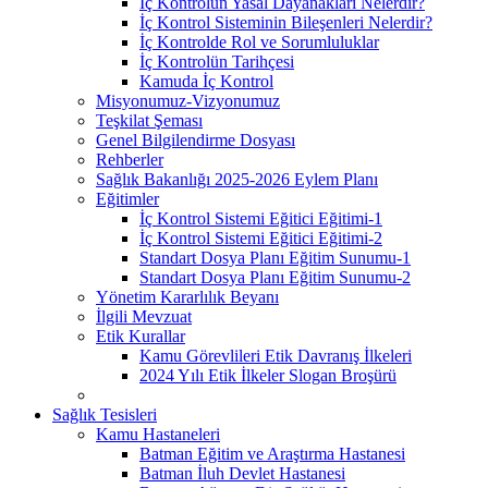
İç Kontrolün Yasal Dayanakları Nelerdir?
İç Kontrol Sisteminin Bileşenleri Nelerdir?
İç Kontrolde Rol ve Sorumluluklar
İç Kontrolün Tarihçesi
Kamuda İç Kontrol
Misyonumuz-Vizyonumuz
Teşkilat Şeması
Genel Bilgilendirme Dosyası
Rehberler
Sağlık Bakanlığı 2025-2026 Eylem Planı
Eğitimler
İç Kontrol Sistemi Eğitici Eğitimi-1
İç Kontrol Sistemi Eğitici Eğitimi-2
Standart Dosya Planı Eğitim Sunumu-1
Standart Dosya Planı Eğitim Sunumu-2
Yönetim Kararlılık Beyanı
İlgili Mevzuat
Etik Kurallar
Kamu Görevlileri Etik Davranış İlkeleri
2024 Yılı Etik İlkeler Slogan Broşürü
Sağlık Tesisleri
Kamu Hastaneleri
Batman Eğitim ve Araştırma Hastanesi
Batman İluh Devlet Hastanesi