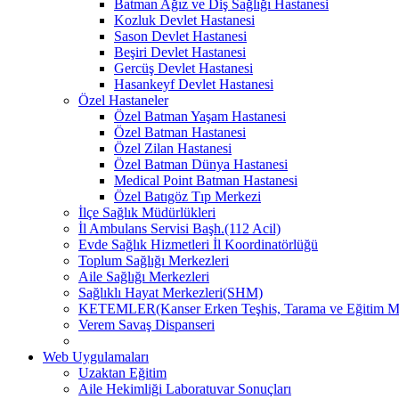
Batman Ağız ve Diş Sağlığı Hastanesi
Kozluk Devlet Hastanesi
Sason Devlet Hastanesi
Beşiri Devlet Hastanesi
Gercüş Devlet Hastanesi
Hasankeyf Devlet Hastanesi
Özel Hastaneler
Özel Batman Yaşam Hastanesi
Özel Batman Hastanesi
Özel Zilan Hastanesi
Özel Batman Dünya Hastanesi
Medical Point Batman Hastanesi
Özel Batıgöz Tıp Merkezi
İlçe Sağlık Müdürlükleri
İl Ambulans Servisi Başh.(112 Acil)
Evde Sağlık Hizmetleri İl Koordinatörlüğü
Toplum Sağlığı Merkezleri
Aile Sağlığı Merkezleri
Sağlıklı Hayat Merkezleri(SHM)
KETEMLER(Kanser Erken Teşhis, Tarama ve Eğitim Me
Verem Savaş Dispanseri
Web Uygulamaları
Uzaktan Eğitim
Aile Hekimliği Laboratuvar Sonuçları