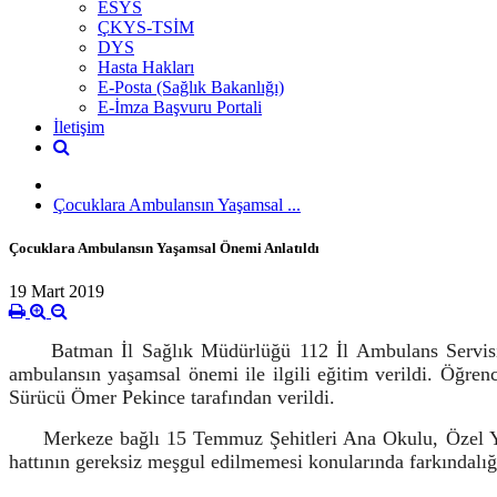
ESYS
ÇKYS-TSİM
DYS
Hasta Hakları
E-Posta (Sağlık Bakanlığı)
E-İmza Başvuru Portali
İletişim
Çocuklara Ambulansın Yaşamsal ...
Çocuklara Ambulansın Yaşamsal Önemi Anlatıldı
19 Mart 2019
Batman İl Sağlık Müdürlüğü 112 İl Ambulans Servisi Baş
ambulansın yaşamsal önemi ile ilgili eğitim verildi. Öğre
Sürücü Ömer Pekince tarafından verildi.
Merkeze bağlı 15 Temmuz Şehitleri Ana Okulu, Özel Yaşa
hattının gereksiz meşgul edilmemesi konularında farkındalığı