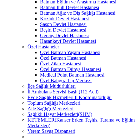
Batman Eğitim ve Araştırma Hastanesi
Batman İluh Devlet Hastanesi
Batman Ağız ve Diş Sağlığı Hastanesi
Kozluk Devlet Hastanesi
Sason Devlet Hastanesi
Beşiri Devlet Hastanesi
Gercüş Devlet Hastanesi
Hasankeyf Devlet Hastanesi
Özel Hastaneler
Özel Batman Yaşam Hastanesi
Özel Batman Hastanesi
Özel Zilan Hastanesi
Özel Batman Dünya Hastanesi
Medical Point Batman Hastanesi
Özel Batıgöz Tıp Merkezi
İlçe Sağlık Müdürlükleri
İl Ambulans Servisi Başh.(112 Acil)
Evde Sağlık Hizmetleri İl Koordinatörlüğü
Toplum Sağlığı Merkezleri
Aile Sağlığı Merkezleri
Sağlıklı Hayat Merkezleri(SHM)
KETEMLER(Kanser Erken Teşhis, Tarama ve Eğitim
Merkezleri)
Verem Savaş Dispanseri