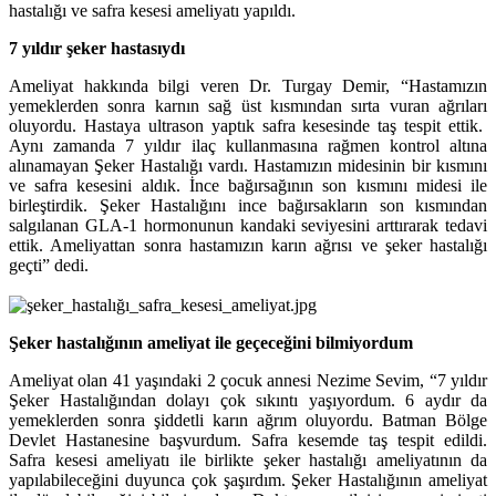
hastalığı ve safra kesesi ameliyatı yapıldı.
7 yıldır şeker hastasıydı
Ameliyat hakkında bilgi veren Dr. Turgay Demir, “Hastamızın
yemeklerden sonra karnın sağ üst kısmından sırta vuran ağrıları
oluyordu. Hastaya ultrason yaptık safra kesesinde taş tespit ettik.
Aynı zamanda 7 yıldır ilaç kullanmasına rağmen kontrol altına
alınamayan Şeker Hastalığı vardı. Hastamızın midesinin bir kısmını
ve safra kesesini aldık. İnce bağırsağının son kısmını midesi ile
birleştirdik. Şeker Hastalığını ince bağırsakların son kısmından
salgılanan GLA-1 hormonunun kandaki seviyesini arttırarak tedavi
ettik. Ameliyattan sonra hastamızın karın ağrısı ve şeker hastalığı
geçti” dedi.
Şeker hastalığının ameliyat ile geçeceğini bilmiyordum
Ameliyat olan 41 yaşındaki 2 çocuk annesi Nezime Sevim, “7 yıldır
Şeker Hastalığından dolayı çok sıkıntı yaşıyordum. 6 aydır da
yemeklerden sonra şiddetli karın ağrım oluyordu. Batman Bölge
Devlet Hastanesine başvurdum. Safra kesemde taş tespit edildi.
Safra kesesi ameliyatı ile birlikte şeker hastalığı ameliyatının da
yapılabileceğini duyunca çok şaşırdım. Şeker Hastalığının ameliyat