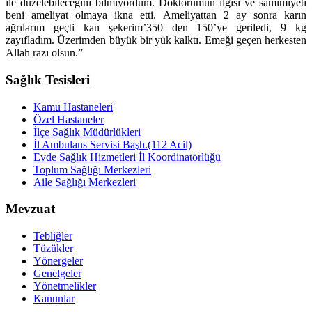
ile düzelebileceğini bilmiyordum. Doktorumun ilgisi ve samimiyeti
beni ameliyat olmaya ikna etti. Ameliyattan 2 ay sonra karın
ağrılarım geçti kan şekerim’350 den 150’ye geriledi, 9 kg
zayıfladım. Üzerimden büyük bir yük kalktı. Emeği geçen herkesten
Allah razı olsun.”
Sağlık Tesisleri
Kamu Hastaneleri
Özel Hastaneler
İlçe Sağlık Müdürlükleri
İl Ambulans Servisi Başh.(112 Acil)
Evde Sağlık Hizmetleri İl Koordinatörlüğü
Toplum Sağlığı Merkezleri
Aile Sağlığı Merkezleri
Mevzuat
Tebliğler
Tüzükler
Yönergeler
Genelgeler
Yönetmelikler
Kanunlar