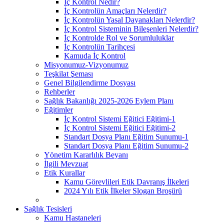
İç Kontrol Nedir?
İç Kontrolün Amaçları Nelerdir?
İç Kontrolün Yasal Dayanakları Nelerdir?
İç Kontrol Sisteminin Bileşenleri Nelerdir?
İç Kontrolde Rol ve Sorumluluklar
İç Kontrolün Tarihçesi
Kamuda İç Kontrol
Misyonumuz-Vizyonumuz
Teşkilat Şeması
Genel Bilgilendirme Dosyası
Rehberler
Sağlık Bakanlığı 2025-2026 Eylem Planı
Eğitimler
İç Kontrol Sistemi Eğitici Eğitimi-1
İç Kontrol Sistemi Eğitici Eğitimi-2
Standart Dosya Planı Eğitim Sunumu-1
Standart Dosya Planı Eğitim Sunumu-2
Yönetim Kararlılık Beyanı
İlgili Mevzuat
Etik Kurallar
Kamu Görevlileri Etik Davranış İlkeleri
2024 Yılı Etik İlkeler Slogan Broşürü
Sağlık Tesisleri
Kamu Hastaneleri