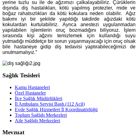
yerine tuzlu su ile de ağzımızı çalkalayabiliriz. Çürüklerin
dışında diş hastalıkları, kötü yapılmış protezler, mide ve
boğaz rahatsızlıkları da kötü kokulara neden olabilir. Ağız
bakımı iyi bir şekilde yapıldığı takdirde ağızdaki kötü
kokulardan kurtulabiliriz. Ayrıca anestezi uygulanmadan
yapılabilen işlemlerin oruç bozmadığını biliyoruz. İşlem
sırasında kişi ağzını temizlemek için kullandığı suyu
yutmadığı müddetçe bir sorun yaşanmayacağı için oruç olsak
bile hastaneye gidip diş tedavisi yaptırabileceğimizi de
unutmamalıyız.”
Sağlık Tesisleri
Kamu Hastaneleri
Özel Hastaneler
İlçe Sağlık Müdürlükleri
İl Ambulans Servisi Başh.(112 Acil)
Evde Sağlık Hizmetleri İl Koordinatörlüğü
Toplum Sağlığı Merkezleri
Aile Sağlığı Merkezleri
Mevzuat