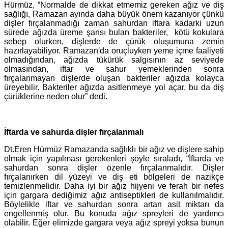
Hürmüz, “Normalde de dikkat etmemiz gereken ağız ve diş
sağlığı, Ramazan ayında daha büyük önem kazanıyor çünkü
dişler fırçalanmadığı zaman sahurdan iftara kadarki uzun
sürede ağızda üreme şansı bulan bakteriler, kötü kokulara
sebep olurken, dişlerde de çürük oluşumuna zemin
hazırlayabiliyor. Ramazan'da oruçluyken yeme içme faaliyeti
olmadığından, ağızda tükürük salgısının az seviyede
olmasından, iftar ve sahur yemeklerinden sonra
fırçalanmayan dişlerde oluşan bakteriler ağızda kolayca
üreyebilir. Bakteriler ağızda asitlenmeye yol açar, bu da diş
çürüklerine neden olur” dedi.
İftarda ve sahurda dişler fırçalanmalı
Dt.Eren Hürmüz Ramazanda sağlıklı bir ağız ve dişlere sahip
olmak için yapılması gerekenleri şöyle sıraladı, “İftarda ve
sahurdan sonra dişler özenle fırçalanmalıdır. Dişler
fırçalanırken dil yüzeyi ve diş eti bölgeleri de nazikçe
temizlenmelidir. Daha iyi bir ağız hijyeni ve ferah bir nefes
için gargara dediğimiz ağız antiseptikleri de kullanılmalıdır.
Böylelikle iftar ve sahurdan sonra artan asit miktarı da
engellenmiş olur. Bu konuda ağız spreyleri de yardımcı
olabilir. Eğer elimizde gargara veya ağız spreyi yoksa bunun