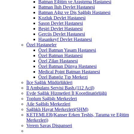
Batman Eğitim ve Araştırma Hastanesi
Batman İluh Devlet Hastanesi
Batman Ağız ve Diş Sağlığı Hastanesi
Kozluk Devlet Hastanesi
Sason Devlet Hastanesi
Beşiri Devlet Hastanesi
Gercüş Devlet Hastanesi
Hasankeyf Devlet Hastanesi
Özel Hastaneler
Özel Batman Yaşam Hastanesi
Özel Batman Hastanesi
Özel Zilan Hastanesi
Özel Batman Dünya Hastanesi
Medical Point Batman Hastanesi
Özel Batıgöz Tıp Merkezi
İlçe Sağlık Müdürlükleri
İl Ambulans Servisi Başh.(112 Acil)
Evde Sağlık Hizmetleri İl Koordinatörlüğü
Toplum Sağlığı Merkezleri
Aile Sağlığı Merkezleri
Sağlıklı Hayat Merkezleri(SHM)
KETEMLER(Kanser Erken Teşhis, Tarama ve Eğitim
Merkezleri)
Verem Savaş Dispanseri