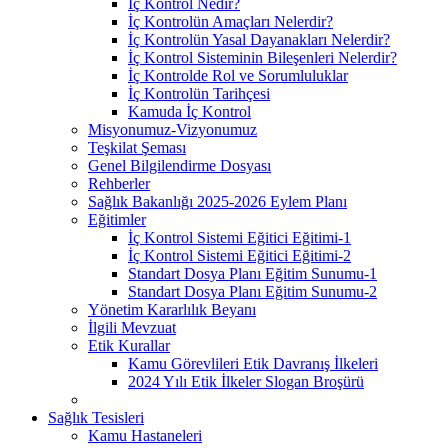
İç Kontrol Nedir?
İç Kontrolün Amaçları Nelerdir?
İç Kontrolün Yasal Dayanakları Nelerdir?
İç Kontrol Sisteminin Bileşenleri Nelerdir?
İç Kontrolde Rol ve Sorumluluklar
İç Kontrolün Tarihçesi
Kamuda İç Kontrol
Misyonumuz-Vizyonumuz
Teşkilat Şeması
Genel Bilgilendirme Dosyası
Rehberler
Sağlık Bakanlığı 2025-2026 Eylem Planı
Eğitimler
İç Kontrol Sistemi Eğitici Eğitimi-1
İç Kontrol Sistemi Eğitici Eğitimi-2
Standart Dosya Planı Eğitim Sunumu-1
Standart Dosya Planı Eğitim Sunumu-2
Yönetim Kararlılık Beyanı
İlgili Mevzuat
Etik Kurallar
Kamu Görevlileri Etik Davranış İlkeleri
2024 Yılı Etik İlkeler Slogan Broşürü
Sağlık Tesisleri
Kamu Hastaneleri