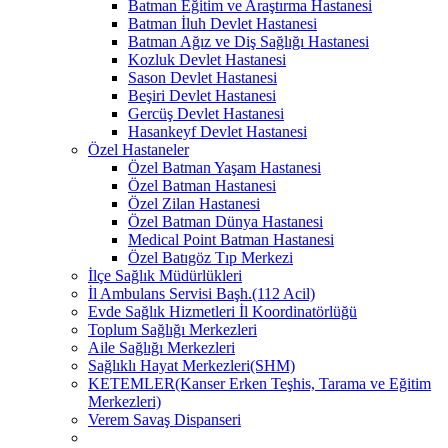
Batman Eğitim ve Araştırma Hastanesi
Batman İluh Devlet Hastanesi
Batman Ağız ve Diş Sağlığı Hastanesi
Kozluk Devlet Hastanesi
Sason Devlet Hastanesi
Beşiri Devlet Hastanesi
Gercüş Devlet Hastanesi
Hasankeyf Devlet Hastanesi
Özel Hastaneler
Özel Batman Yaşam Hastanesi
Özel Batman Hastanesi
Özel Zilan Hastanesi
Özel Batman Dünya Hastanesi
Medical Point Batman Hastanesi
Özel Batıgöz Tıp Merkezi
İlçe Sağlık Müdürlükleri
İl Ambulans Servisi Başh.(112 Acil)
Evde Sağlık Hizmetleri İl Koordinatörlüğü
Toplum Sağlığı Merkezleri
Aile Sağlığı Merkezleri
Sağlıklı Hayat Merkezleri(SHM)
KETEMLER(Kanser Erken Teşhis, Tarama ve Eğitim
Merkezleri)
Verem Savaş Dispanseri