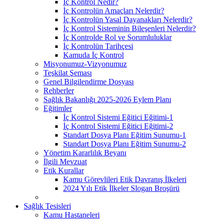
İç Kontrol Nedir?
İç Kontrolün Amaçları Nelerdir?
İç Kontrolün Yasal Dayanakları Nelerdir?
İç Kontrol Sisteminin Bileşenleri Nelerdir?
İç Kontrolde Rol ve Sorumluluklar
İç Kontrolün Tarihçesi
Kamuda İç Kontrol
Misyonumuz-Vizyonumuz
Teşkilat Şeması
Genel Bilgilendirme Dosyası
Rehberler
Sağlık Bakanlığı 2025-2026 Eylem Planı
Eğitimler
İç Kontrol Sistemi Eğitici Eğitimi-1
İç Kontrol Sistemi Eğitici Eğitimi-2
Standart Dosya Planı Eğitim Sunumu-1
Standart Dosya Planı Eğitim Sunumu-2
Yönetim Kararlılık Beyanı
İlgili Mevzuat
Etik Kurallar
Kamu Görevlileri Etik Davranış İlkeleri
2024 Yılı Etik İlkeler Slogan Broşürü
Sağlık Tesisleri
Kamu Hastaneleri