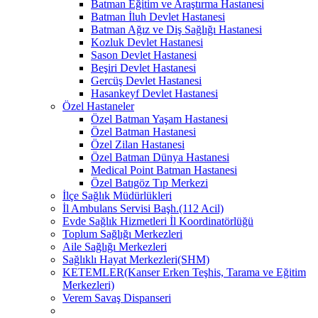
Batman Eğitim ve Araştırma Hastanesi
Batman İluh Devlet Hastanesi
Batman Ağız ve Diş Sağlığı Hastanesi
Kozluk Devlet Hastanesi
Sason Devlet Hastanesi
Beşiri Devlet Hastanesi
Gercüş Devlet Hastanesi
Hasankeyf Devlet Hastanesi
Özel Hastaneler
Özel Batman Yaşam Hastanesi
Özel Batman Hastanesi
Özel Zilan Hastanesi
Özel Batman Dünya Hastanesi
Medical Point Batman Hastanesi
Özel Batıgöz Tıp Merkezi
İlçe Sağlık Müdürlükleri
İl Ambulans Servisi Başh.(112 Acil)
Evde Sağlık Hizmetleri İl Koordinatörlüğü
Toplum Sağlığı Merkezleri
Aile Sağlığı Merkezleri
Sağlıklı Hayat Merkezleri(SHM)
KETEMLER(Kanser Erken Teşhis, Tarama ve Eğitim
Merkezleri)
Verem Savaş Dispanseri