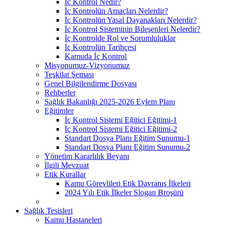
İç Kontrol Nedir?
İç Kontrolün Amaçları Nelerdir?
İç Kontrolün Yasal Dayanakları Nelerdir?
İç Kontrol Sisteminin Bileşenleri Nelerdir?
İç Kontrolde Rol ve Sorumluluklar
İç Kontrolün Tarihçesi
Kamuda İç Kontrol
Misyonumuz-Vizyonumuz
Teşkilat Şeması
Genel Bilgilendirme Dosyası
Rehberler
Sağlık Bakanlığı 2025-2026 Eylem Planı
Eğitimler
İç Kontrol Sistemi Eğitici Eğitimi-1
İç Kontrol Sistemi Eğitici Eğitimi-2
Standart Dosya Planı Eğitim Sunumu-1
Standart Dosya Planı Eğitim Sunumu-2
Yönetim Kararlılık Beyanı
İlgili Mevzuat
Etik Kurallar
Kamu Görevlileri Etik Davranış İlkeleri
2024 Yılı Etik İlkeler Slogan Broşürü
Sağlık Tesisleri
Kamu Hastaneleri