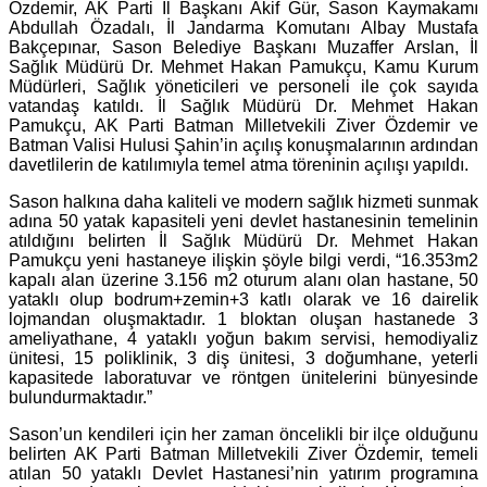
Özdemir, AK Parti İl Başkanı Akif Gür, Sason Kaymakamı
Abdullah Özadalı, İl Jandarma Komutanı Albay Mustafa
Bakçepınar, Sason Belediye Başkanı Muzaffer Arslan, İl
Sağlık Müdürü Dr. Mehmet Hakan Pamukçu, Kamu Kurum
Müdürleri, Sağlık yöneticileri ve personeli ile çok sayıda
vatandaş katıldı. İl Sağlık Müdürü Dr. Mehmet Hakan
Pamukçu, AK Parti Batman Milletvekili Ziver Özdemir ve
Batman Valisi Hulusi Şahin’in açılış konuşmalarının ardından
davetlilerin de katılımıyla temel atma töreninin açılışı yapıldı.
Sason halkına daha kaliteli ve modern sağlık hizmeti sunmak
adına 50 yatak kapasiteli yeni devlet hastanesinin temelinin
atıldığını belirten İl Sağlık Müdürü Dr. Mehmet Hakan
Pamukçu yeni hastaneye ilişkin şöyle bilgi verdi, “16.353m2
kapalı alan üzerine 3.156 m2 oturum alanı olan hastane, 50
yataklı olup bodrum+zemin+3 katlı olarak ve 16 dairelik
lojmandan oluşmaktadır. 1 bloktan oluşan hastanede 3
ameliyathane, 4 yataklı yoğun bakım servisi, hemodiyaliz
ünitesi, 15 poliklinik, 3 diş ünitesi, 3 doğumhane, yeterli
kapasitede laboratuvar ve röntgen ünitelerini bünyesinde
bulundurmaktadır.”
Sason’un kendileri için her zaman öncelikli bir ilçe olduğunu
belirten AK Parti Batman Milletvekili Ziver Özdemir, temeli
atılan 50 yataklı Devlet Hastanesi’nin yatırım programına