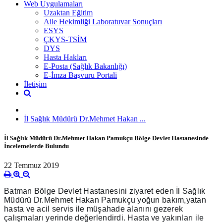
Web Uygulamaları
Uzaktan Eğitim
Aile Hekimliği Laboratuvar Sonuçları
ESYS
ÇKYS-TSİM
DYS
Hasta Hakları
E-Posta (Sağlık Bakanlığı)
E-İmza Başvuru Portali
İletişim
İl Sağlık Müdürü Dr.Mehmet Hakan ...
İl Sağlık Müdürü Dr.Mehmet Hakan Pamukçu Bölge Devlet Hastanesinde
İncelemelerde Bulundu
22 Temmuz 2019
Batman Bölge Devlet Hastanesini ziyaret eden İl Sağlık 
Müdürü Dr.Mehmet Hakan Pamukçu yoğun bakım,yatan 
hasta ve acil servis ile müşahade alanını gezerek 
çalışmaları yerinde değerlendirdi. H
asta ve yakınları ile 