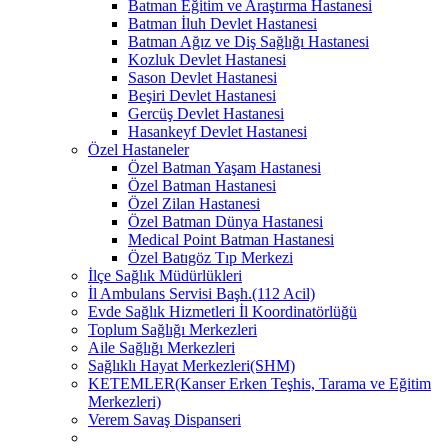
Batman Eğitim ve Araştırma Hastanesi
Batman İluh Devlet Hastanesi
Batman Ağız ve Diş Sağlığı Hastanesi
Kozluk Devlet Hastanesi
Sason Devlet Hastanesi
Beşiri Devlet Hastanesi
Gercüş Devlet Hastanesi
Hasankeyf Devlet Hastanesi
Özel Hastaneler
Özel Batman Yaşam Hastanesi
Özel Batman Hastanesi
Özel Zilan Hastanesi
Özel Batman Dünya Hastanesi
Medical Point Batman Hastanesi
Özel Batıgöz Tıp Merkezi
İlçe Sağlık Müdürlükleri
İl Ambulans Servisi Başh.(112 Acil)
Evde Sağlık Hizmetleri İl Koordinatörlüğü
Toplum Sağlığı Merkezleri
Aile Sağlığı Merkezleri
Sağlıklı Hayat Merkezleri(SHM)
KETEMLER(Kanser Erken Teşhis, Tarama ve Eğitim
Merkezleri)
Verem Savaş Dispanseri