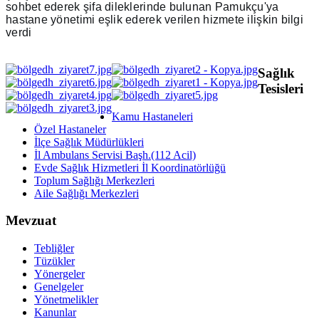
sohbet ederek şifa dileklerinde bulunan Pamukçu'ya 
h
astane yönetimi eşlik ederek verilen hizmete ilişkin bilgi 
verdi 
Sağlık
Tesisleri
Kamu Hastaneleri
Özel Hastaneler
İlçe Sağlık Müdürlükleri
İl Ambulans Servisi Başh.(112 Acil)
Evde Sağlık Hizmetleri İl Koordinatörlüğü
Toplum Sağlığı Merkezleri
Aile Sağlığı Merkezleri
Mevzuat
Tebliğler
Tüzükler
Yönergeler
Genelgeler
Yönetmelikler
Kanunlar