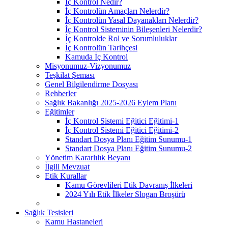
İç Kontrol Nedir?
İç Kontrolün Amaçları Nelerdir?
İç Kontrolün Yasal Dayanakları Nelerdir?
İç Kontrol Sisteminin Bileşenleri Nelerdir?
İç Kontrolde Rol ve Sorumluluklar
İç Kontrolün Tarihçesi
Kamuda İç Kontrol
Misyonumuz-Vizyonumuz
Teşkilat Şeması
Genel Bilgilendirme Dosyası
Rehberler
Sağlık Bakanlığı 2025-2026 Eylem Planı
Eğitimler
İç Kontrol Sistemi Eğitici Eğitimi-1
İç Kontrol Sistemi Eğitici Eğitimi-2
Standart Dosya Planı Eğitim Sunumu-1
Standart Dosya Planı Eğitim Sunumu-2
Yönetim Kararlılık Beyanı
İlgili Mevzuat
Etik Kurallar
Kamu Görevlileri Etik Davranış İlkeleri
2024 Yılı Etik İlkeler Slogan Broşürü
Sağlık Tesisleri
Kamu Hastaneleri