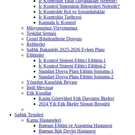
İç Kontrolün Yasal Dayanakları Nelerdir?
İç Kontrol Sisteminin Bileşenleri Nelerdir?
İç Kontrolde Rol ve Sorumluluklar
İç Kontrolün Tarihçesi
Kamuda İç Kontrol
Misyonumuz-Vizyonumuz
Teşkilat Şeması
Genel Bilgilendirme Dosyası
Rehberler
Sağlık Bakanlığı 2025-2026 Eylem Planı
Eğitimler
İç Kontrol Sistemi Eğitici Eğitimi-1
İç Kontrol Sistemi Eğitici Eğitimi-2
Standart Dosya Planı Eğitim Sunumu-1
Standart Dosya Planı Eğitim Sunumu-2
Yönetim Kararlılık Beyanı
İlgili Mevzuat
Etik Kurallar
Kamu Görevlileri Etik Davranış İlkeleri
2024 Yılı Etik İlkeler Slogan Broşürü
Sağlık Tesisleri
Kamu Hastaneleri
Batman Eğitim ve Araştırma Hastanesi
Batman İluh Devlet Hastanesi