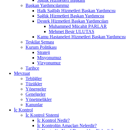
Sağlık Hizmetleri Başkanı
Başkan Yardımcılarımız
Halk Sağlığı Hizmetleri Başkan Yardımcısı
Sağlık Hizmetleri Başkan Yardımcısı
Destek Hizmetleri Başkan Yardımcıları
Muhammed Mücahit PARLAR
Mehmet Beşir ULUTAŞ
Kamu Hastaneleri Hizmetleri Başkan Yardımcısı
Teşkilat Şeması
Kurum Politikası
Strateji
Misyonumuz
Vizyonumuz
Tarihçe
Mevzuat
Tebliğler
Tüzükler
Yönergeler
Genelgeler
Yönetmelikler
Kanunlar
İç Kontrol
İç Kontrol Sistemi
İç Kontrol Nedir?
İç Kontrolün Amaçları Nelerdir?