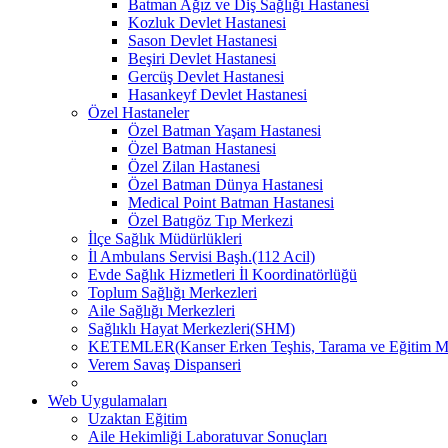
Batman Ağız ve Diş Sağlığı Hastanesi
Kozluk Devlet Hastanesi
Sason Devlet Hastanesi
Beşiri Devlet Hastanesi
Gercüş Devlet Hastanesi
Hasankeyf Devlet Hastanesi
Özel Hastaneler
Özel Batman Yaşam Hastanesi
Özel Batman Hastanesi
Özel Zilan Hastanesi
Özel Batman Dünya Hastanesi
Medical Point Batman Hastanesi
Özel Batıgöz Tıp Merkezi
İlçe Sağlık Müdürlükleri
İl Ambulans Servisi Başh.(112 Acil)
Evde Sağlık Hizmetleri İl Koordinatörlüğü
Toplum Sağlığı Merkezleri
Aile Sağlığı Merkezleri
Sağlıklı Hayat Merkezleri(SHM)
KETEMLER(Kanser Erken Teşhis, Tarama ve Eğitim Me
Verem Savaş Dispanseri
Web Uygulamaları
Uzaktan Eğitim
Aile Hekimliği Laboratuvar Sonuçları