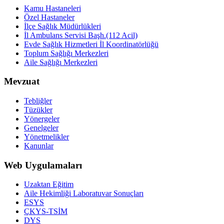
Kamu Hastaneleri
Özel Hastaneler
İlçe Sağlık Müdürlükleri
İl Ambulans Servisi Başh.(112 Acil)
Evde Sağlık Hizmetleri İl Koordinatörlüğü
Toplum Sağlığı Merkezleri
Aile Sağlığı Merkezleri
Mevzuat
Tebliğler
Tüzükler
Yönergeler
Genelgeler
Yönetmelikler
Kanunlar
Web Uygulamaları
Uzaktan Eğitim
Aile Hekimliği Laboratuvar Sonuçları
ESYS
ÇKYS-TSİM
DYS