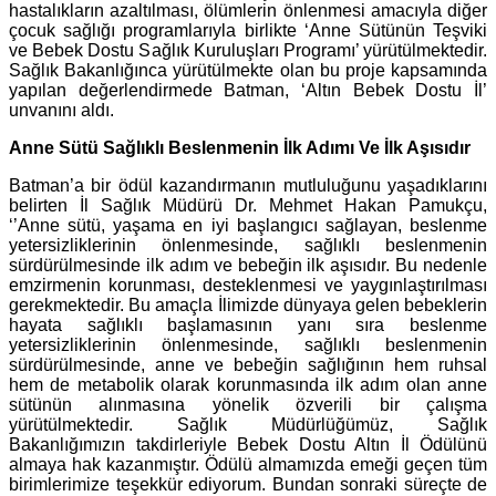
hastalıkların azaltılması, ölümlerin önlenmesi amacıyla diğer
çocuk sağlığı programlarıyla birlikte ‘Anne Sütünün Teşviki
ve Bebek Dostu Sağlık Kuruluşları Programı’ yürütülmektedir.
Sağlık Bakanlığınca yürütülmekte olan bu proje kapsamında
yapılan değerlendirmede Batman, ‘Altın Bebek Dostu İl’
unvanını aldı.
Anne Sütü Sağlıklı Beslenmenin İlk Adımı Ve İlk Aşısıdır
Batman’a bir ödül kazandırmanın mutluluğunu yaşadıklarını
belirten İl Sağlık Müdürü Dr. Mehmet Hakan Pamukçu,
‘’Anne sütü, yaşama en iyi başlangıcı sağlayan, beslenme
yetersizliklerinin önlenmesinde, sağlıklı beslenmenin
sürdürülmesinde ilk adım ve bebeğin ilk aşısıdır. Bu nedenle
emzirmenin korunması, desteklenmesi ve yaygınlaştırılması
gerekmektedir. Bu amaçla İlimizde dünyaya gelen bebeklerin
hayata sağlıklı başlamasının yanı sıra beslenme
yetersizliklerinin önlenmesinde, sağlıklı beslenmenin
sürdürülmesinde, anne ve bebeğin sağlığının hem ruhsal
hem de metabolik olarak korunmasında ilk adım olan anne
sütünün alınmasına yönelik özverili bir çalışma
yürütülmektedir. Sağlık Müdürlüğümüz, Sağlık
Bakanlığımızın takdirleriyle Bebek Dostu Altın İl Ödülünü
almaya hak kazanmıştır. Ödülü almamızda emeği geçen tüm
birimlerimize teşekkür ediyorum. Bundan sonraki süreçte de