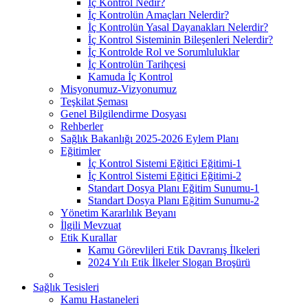
İç Kontrol Nedir?
İç Kontrolün Amaçları Nelerdir?
İç Kontrolün Yasal Dayanakları Nelerdir?
İç Kontrol Sisteminin Bileşenleri Nelerdir?
İç Kontrolde Rol ve Sorumluluklar
İç Kontrolün Tarihçesi
Kamuda İç Kontrol
Misyonumuz-Vizyonumuz
Teşkilat Şeması
Genel Bilgilendirme Dosyası
Rehberler
Sağlık Bakanlığı 2025-2026 Eylem Planı
Eğitimler
İç Kontrol Sistemi Eğitici Eğitimi-1
İç Kontrol Sistemi Eğitici Eğitimi-2
Standart Dosya Planı Eğitim Sunumu-1
Standart Dosya Planı Eğitim Sunumu-2
Yönetim Kararlılık Beyanı
İlgili Mevzuat
Etik Kurallar
Kamu Görevlileri Etik Davranış İlkeleri
2024 Yılı Etik İlkeler Slogan Broşürü
Sağlık Tesisleri
Kamu Hastaneleri