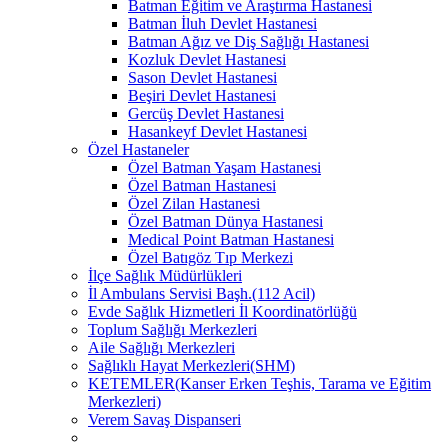
Batman Eğitim ve Araştırma Hastanesi
Batman İluh Devlet Hastanesi
Batman Ağız ve Diş Sağlığı Hastanesi
Kozluk Devlet Hastanesi
Sason Devlet Hastanesi
Beşiri Devlet Hastanesi
Gercüş Devlet Hastanesi
Hasankeyf Devlet Hastanesi
Özel Hastaneler
Özel Batman Yaşam Hastanesi
Özel Batman Hastanesi
Özel Zilan Hastanesi
Özel Batman Dünya Hastanesi
Medical Point Batman Hastanesi
Özel Batıgöz Tıp Merkezi
İlçe Sağlık Müdürlükleri
İl Ambulans Servisi Başh.(112 Acil)
Evde Sağlık Hizmetleri İl Koordinatörlüğü
Toplum Sağlığı Merkezleri
Aile Sağlığı Merkezleri
Sağlıklı Hayat Merkezleri(SHM)
KETEMLER(Kanser Erken Teşhis, Tarama ve Eğitim
Merkezleri)
Verem Savaş Dispanseri