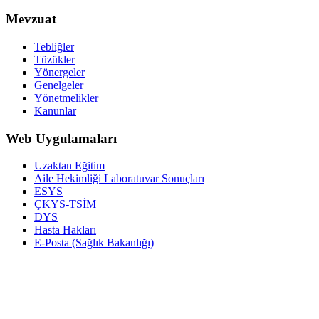
Mevzuat
Tebliğler
Tüzükler
Yönergeler
Genelgeler
Yönetmelikler
Kanunlar
Web Uygulamaları
Uzaktan Eğitim
Aile Hekimliği Laboratuvar Sonuçları
ESYS
ÇKYS-TSİM
DYS
Hasta Hakları
E-Posta (Sağlık Bakanlığı)