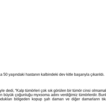
0 yaşındaki hastanın kalbindeki dev kitle başarıyla çıkarıldı.
e dedi, “Kalp tümörleri çok sık görülen bir tümör cinsi olmamakl
nin büyük çoğunluğu myxsoma adını verdiğimiz tümörlerdir. Bunlar
undukları bölgeden kopup şah damarı ve diğer damarların tık