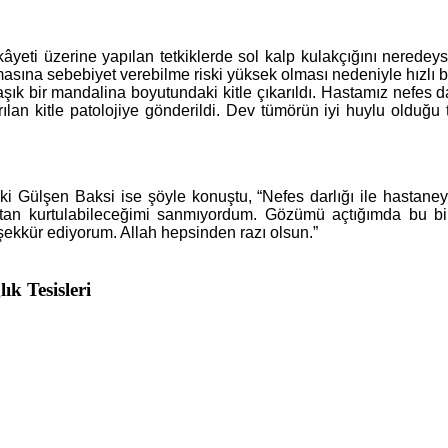
kâyeti üzerine yapılan tetkiklerde sol kalp kulakçığını neredeys
rmasına sebebiyet verebilme riski yüksek olması nedeniyle hızlı bi
şık bir mandalina boyutundaki kitle çıkarıldı. Hastamız nefes d
ılan kitle patolojiye gönderildi. Dev tümörün iyi huylu olduğu
 Gülşen Baksi ise şöyle konuştu, “Nefes darlığı ile hastaneye
ttan kurtulabileceğimi sanmıyordum. Gözümü açtığımda bu b
şekkür ediyorum. Allah hepsinden razı olsun.”
lık Tesisleri