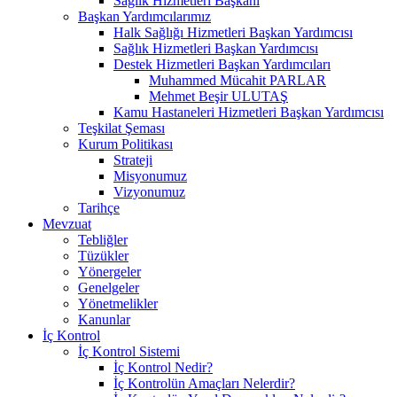
Sağlık Hizmetleri Başkanı
Başkan Yardımcılarımız
Halk Sağlığı Hizmetleri Başkan Yardımcısı
Sağlık Hizmetleri Başkan Yardımcısı
Destek Hizmetleri Başkan Yardımcıları
Muhammed Mücahit PARLAR
Mehmet Beşir ULUTAŞ
Kamu Hastaneleri Hizmetleri Başkan Yardımcısı
Teşkilat Şeması
Kurum Politikası
Strateji
Misyonumuz
Vizyonumuz
Tarihçe
Mevzuat
Tebliğler
Tüzükler
Yönergeler
Genelgeler
Yönetmelikler
Kanunlar
İç Kontrol
İç Kontrol Sistemi
İç Kontrol Nedir?
İç Kontrolün Amaçları Nelerdir?