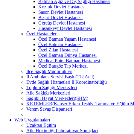
Batman Ağız ve Diş Sağlığı Hastanesi
Kozluk Devlet Hastanesi
Sason Devlet Hastanesi
Beşiri Devlet Hastanesi
Gercüş Devlet Hastanesi
Hasankeyf Devlet Hastanesi
Özel Hastaneler
Özel Batman Yaşam Hastanesi
Özel Batman Hastanesi
Özel Zilan Hastanesi
Özel Batman Dünya Hastanesi
Medical Point Batman Hastanesi
Özel Batıgöz Tıp Merkezi
İlçe Sağlık Müdürlükleri
İl Ambulans Servisi Başh.(112 Acil)
Evde Sağlık Hizmetleri İl Koordinatörlüğü
Toplum Sağlığı Merkezleri
Aile Sağlığı Merkezleri
Sağlıklı Hayat Merkezleri(SHM)
KETEMLER(Kanser Erken Teşhis, Tarama ve Eğitim Me
Verem Savaş Dispanseri
Web Uygulamaları
Uzaktan Eğitim
Aile Hekimliği Laboratuvar Sonuçları