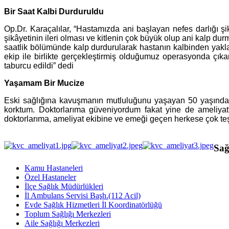
Bir Saat Kalbi Durduruldu
Op.Dr. Karaçalılar, “Hastamızda ani başlayan nefes darlığı şi
şikâyetinin ileri olması ve kitlenin çok büyük olup ani kalp du
saatlik bölümünde kalp durdurularak hastanın kalbinden yakla
ekip ile birlikte gerçekleştirmiş olduğumuz operasyonda çıkar
taburcu edildi” dedi
Yaşamam Bir Mucize
Eski sağlığına kavuşmanın mutluluğunu yaşayan 50 yaşındaki
korktum. Doktorlarıma güveniyordum fakat yine de ameliya
doktorlarıma, ameliyat ekibine ve emeği geçen herkese çok te
Sağ
Kamu Hastaneleri
Özel Hastaneler
İlçe Sağlık Müdürlükleri
İl Ambulans Servisi Başh.(112 Acil)
Evde Sağlık Hizmetleri İl Koordinatörlüğü
Toplum Sağlığı Merkezleri
Aile Sağlığı Merkezleri