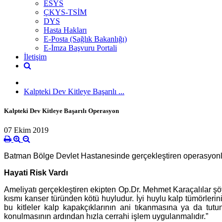
ESYS
ÇKYS-TSİM
DYS
Hasta Hakları
E-Posta (Sağlık Bakanlığı)
E-İmza Başvuru Portali
İletişim
Kalpteki Dev Kitleye Başarılı ...
Kalpteki Dev Kitleye Başarılı Operasyon
07 Ekim 2019
Batman Bölge Devlet Hastanesinde gerçekleştiren operasyonla 5
Hayati Risk Vardı
Ameliyatı gerçekleştiren ekipten Op.Dr. Mehmet Karaçalılar şöyl
kısmı kanser türünden kötü huyludur. İyi huylu kalp tümörleri
bu kitleler kalp kapakçıklarının ani tıkanmasına ya da tut
konulmasının ardından hızla cerrahi işlem uygulanmalıdır.”