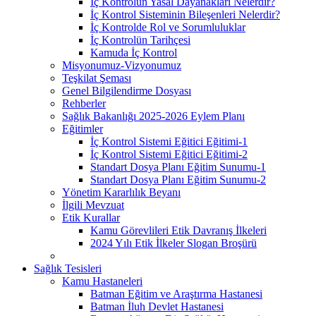
İç Kontrolün Yasal Dayanakları Nelerdir?
İç Kontrol Sisteminin Bileşenleri Nelerdir?
İç Kontrolde Rol ve Sorumluluklar
İç Kontrolün Tarihçesi
Kamuda İç Kontrol
Misyonumuz-Vizyonumuz
Teşkilat Şeması
Genel Bilgilendirme Dosyası
Rehberler
Sağlık Bakanlığı 2025-2026 Eylem Planı
Eğitimler
İç Kontrol Sistemi Eğitici Eğitimi-1
İç Kontrol Sistemi Eğitici Eğitimi-2
Standart Dosya Planı Eğitim Sunumu-1
Standart Dosya Planı Eğitim Sunumu-2
Yönetim Kararlılık Beyanı
İlgili Mevzuat
Etik Kurallar
Kamu Görevlileri Etik Davranış İlkeleri
2024 Yılı Etik İlkeler Slogan Broşürü
Sağlık Tesisleri
Kamu Hastaneleri
Batman Eğitim ve Araştırma Hastanesi
Batman İluh Devlet Hastanesi