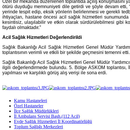
Özel bir mekânda düzenlenen toplantıda açılış konuşmasını 
ötürü duyduğu memnuniyeti dile getirdi ve şöyle devam etti,
yerinde tespit edip, eksik yönlerin belirlenmesi ve gerekli 
ihtiyaçları, hastane öncesi acil sağlık hizmetleri sunumunda ge
kesintisiz, ulaşılabilir ve etkin olarak sürdürülebilmesi gibi 
faydalı olmaktadır.”
Acil Sağlık Hizmetleri Değerlendirildi
Sağlık Bakanlığı Acil Sağlık Hizmetleri Genel Müdür Yardı
toplantısının verimli ve etkili bir şekilde geçmesini temenni etti.
Sağlık Bakanlığı Acil Sağlık Hizmetleri Genel Müdür Yardımcısı 
ilgili değerlendirmede bulundu. 5. Bölge ASKOM toplantısı, İl
yapılması ve karşılıklı görüş alış verişi ile sona erdi.
Kamu Hastaneleri
Özel Hastaneler
İlçe Sağlık Müdürlükleri
İl Ambulans Servisi Başh.(112 Acil)
Evde Sağlık Hizmetleri İl Koordinatörlüğü
Toplum Sağlığı Merkezleri