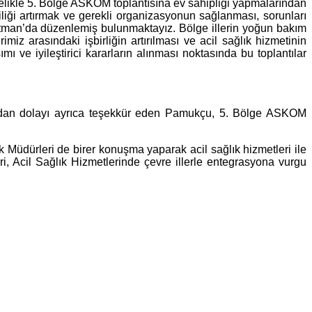
ikle 5. Bölge ASKOM toplantısına ev sahipliği yapmalarından
iği artırmak ve gerekli organizasyonun sağlanması, sorunları
Batman’da düzenlemiş bulunmaktayız. Bölge illerin yoğun bakım
imiz arasındaki işbirliğin artırılması ve acil sağlık hizmetinin
mı ve iyileştirici kararların alınması noktasında bu toplantılar
tkıdan dolayı ayrıca teşekkür eden Pamukçu, 5. Bölge ASKOM
ık Müdürleri de birer konuşma yaparak acil sağlık hizmetleri ile
ri, Acil Sağlık Hizmetlerinde çevre illerle entegrasyona vurgu