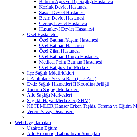
Batman Ağız ve Diş Sağlığı Hastanesi
Kozluk Devlet Hastanesi
Sason Devlet Hastanesi
Beşiri Devlet Hastanesi
Gercüş Devlet Hastanesi
Hasankeyf Devlet Hastanesi
Özel Hastaneler
Özel Batman Yaşam Hastanesi
Özel Batman Hastanesi
Özel Zilan Hastanesi
Özel Batman Dünya Hastanesi
Medical Point Batman Hastanesi
Özel Batıgöz Tıp Merkezi
İlçe Sağlık Müdürlükleri
İl Ambulans Servisi Başh.(112 Acil)
Evde Sağlık Hizmetleri İl Koordinatörlüğü
Toplum Sağlığı Merkezleri
Aile Sağlığı Merkezleri
Sağlıklı Hayat Merkezleri(SHM)
KETEMLER(Kanser Erken Teşhis, Tarama ve Eğitim Me
Verem Savaş Dispanseri
Web Uygulamaları
Uzaktan Eğitim
Aile Hekimliği Laboratuvar Sonuçları