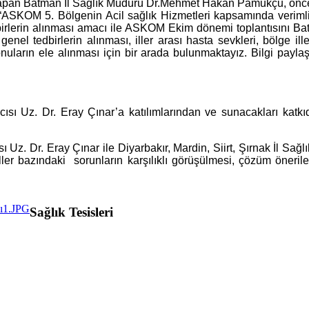
yapan Batman İl Sağlık Müdürü Dr.Mehmet Hakan Pamukçu, öncel
 “ASKOM 5. Bölgenin Acil sağlık Hizmetleri kapsamında verimlil
tedbirlerin alınması amacı ile ASKOM Ekim dönemi toplantısını 
nel tedbirlerin alınması, iller arası hasta sevkleri, bölge iller
konuların ele alınması için bir arada bulunmaktayız. Bilgi paylaşı
mcısı Uz. Dr. Eray Çınar’a katılımlarından ve sunacakları ka
Uz. Dr. Eray Çınar ile Diyarbakır, Mardin, Siirt, Şırnak İl Sağl
ler bazındaki sorunların karşılıklı görüşülmesi, çözüm önerile
Sağlık Tesisleri