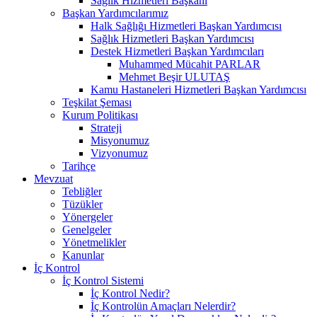
Sağlık Hizmetleri Başkanı
Başkan Yardımcılarımız
Halk Sağlığı Hizmetleri Başkan Yardımcısı
Sağlık Hizmetleri Başkan Yardımcısı
Destek Hizmetleri Başkan Yardımcıları
Muhammed Mücahit PARLAR
Mehmet Beşir ULUTAŞ
Kamu Hastaneleri Hizmetleri Başkan Yardımcısı
Teşkilat Şeması
Kurum Politikası
Strateji
Misyonumuz
Vizyonumuz
Tarihçe
Mevzuat
Tebliğler
Tüzükler
Yönergeler
Genelgeler
Yönetmelikler
Kanunlar
İç Kontrol
İç Kontrol Sistemi
İç Kontrol Nedir?
İç Kontrolün Amaçları Nelerdir?