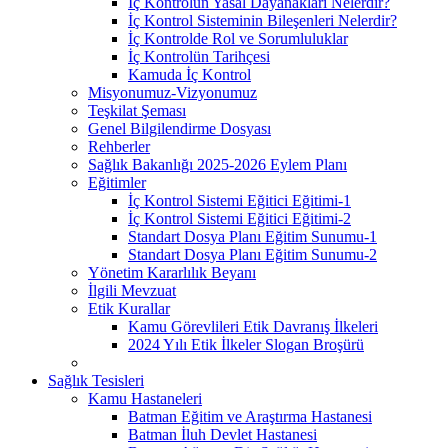
İç Kontrolün Yasal Dayanakları Nelerdir?
İç Kontrol Sisteminin Bileşenleri Nelerdir?
İç Kontrolde Rol ve Sorumluluklar
İç Kontrolün Tarihçesi
Kamuda İç Kontrol
Misyonumuz-Vizyonumuz
Teşkilat Şeması
Genel Bilgilendirme Dosyası
Rehberler
Sağlık Bakanlığı 2025-2026 Eylem Planı
Eğitimler
İç Kontrol Sistemi Eğitici Eğitimi-1
İç Kontrol Sistemi Eğitici Eğitimi-2
Standart Dosya Planı Eğitim Sunumu-1
Standart Dosya Planı Eğitim Sunumu-2
Yönetim Kararlılık Beyanı
İlgili Mevzuat
Etik Kurallar
Kamu Görevlileri Etik Davranış İlkeleri
2024 Yılı Etik İlkeler Slogan Broşürü
Sağlık Tesisleri
Kamu Hastaneleri
Batman Eğitim ve Araştırma Hastanesi
Batman İluh Devlet Hastanesi