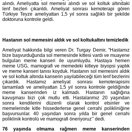
alındı. Ameliyatta sol memesi alındı ve sol koltuk altındaki
lenf bezleri çıkarıldı. Ameliyat sonrası kemoterapi gören
Türkiye Teyze ameliyattan 1,5 yıl sonra sağlıklı bir şekilde
doktoruna kontrole geldi.
Hastanın sol memesini aldık ve sol koltukaltını temizledik
Ameliyat hakkında bilgi veren Dr. Turgay Demir, “Hastamız
bize başvurduğunda sol memesinde kitlesi vardı ve muayene
bulguları meme kanseri ile uyumluydu. Hastaya hemen
meme USG, mamografi ve memedeki kitleye biyopsi yaptık
ve meme kanseri tanısı koyduk. Hastanın sol memesini aldık
ve sol koltuk altında kanserin yayılabileceği tüm lenf bezlerini
çıkardık. Hastamız ameliyat sonrası kemoterapisini
tamamladı ve ameliyattan 1,5 yıl sonra kontrole geldiğinde
meme kanserinden iz kalmadı. Hastanın sağlığına
kavuşması bizi çok mutlu etti. Hastalarımız 20 yaşından
sonra kendilerini düzenli olarak kontrol etsinler ve
memelerinde kitle hissederlerse genel cerrahi polikliniğine
başvursunlar. 40 yaşından sonra yılda bir genel cerrahi
poliklinik kontrolü ve mamografi öneriyoruz’’ dedi.
76 yaşında olmama rağmen meme kanserinden