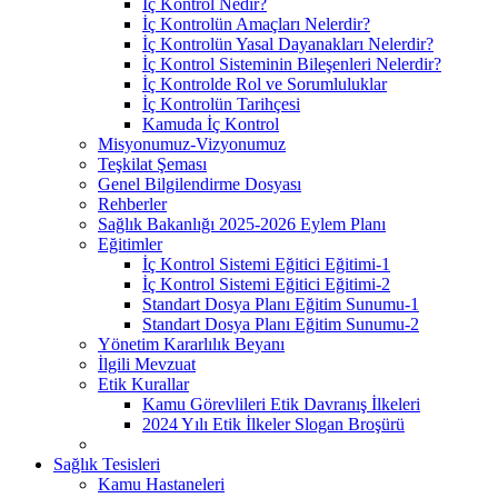
İç Kontrol Nedir?
İç Kontrolün Amaçları Nelerdir?
İç Kontrolün Yasal Dayanakları Nelerdir?
İç Kontrol Sisteminin Bileşenleri Nelerdir?
İç Kontrolde Rol ve Sorumluluklar
İç Kontrolün Tarihçesi
Kamuda İç Kontrol
Misyonumuz-Vizyonumuz
Teşkilat Şeması
Genel Bilgilendirme Dosyası
Rehberler
Sağlık Bakanlığı 2025-2026 Eylem Planı
Eğitimler
İç Kontrol Sistemi Eğitici Eğitimi-1
İç Kontrol Sistemi Eğitici Eğitimi-2
Standart Dosya Planı Eğitim Sunumu-1
Standart Dosya Planı Eğitim Sunumu-2
Yönetim Kararlılık Beyanı
İlgili Mevzuat
Etik Kurallar
Kamu Görevlileri Etik Davranış İlkeleri
2024 Yılı Etik İlkeler Slogan Broşürü
Sağlık Tesisleri
Kamu Hastaneleri