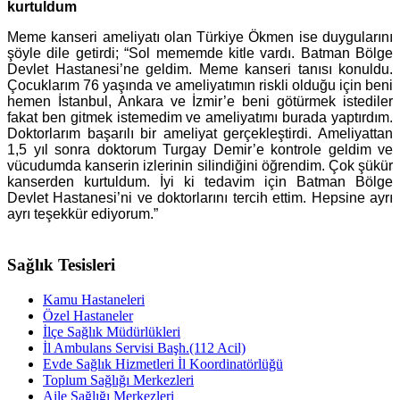
kurtuldum
Meme kanseri ameliyatı olan Türkiye Ökmen ise duygularını
şöyle dile getirdi; “Sol mememde kitle vardı. Batman Bölge
Devlet Hastanesi’ne geldim. Meme kanseri tanısı konuldu.
Çocuklarım 76 yaşında ve ameliyatımın riskli olduğu için beni
hemen İstanbul, Ankara ve İzmir’e beni götürmek istediler
fakat ben gitmek istemedim ve ameliyatımı burada yaptırdım.
Doktorlarım başarılı bir ameliyat gerçekleştirdi. Ameliyattan
1,5 yıl sonra doktorum Turgay Demir’e kontrole geldim ve
vücudumda kanserin izlerinin silindiğini öğrendim. Çok şükür
kanserden kurtuldum. İyi ki tedavim için Batman Bölge
Devlet Hastanesi’ni ve doktorlarını tercih ettim. Hepsine ayrı
ayrı teşekkür ediyorum.”
Sağlık Tesisleri
Kamu Hastaneleri
Özel Hastaneler
İlçe Sağlık Müdürlükleri
İl Ambulans Servisi Başh.(112 Acil)
Evde Sağlık Hizmetleri İl Koordinatörlüğü
Toplum Sağlığı Merkezleri
Aile Sağlığı Merkezleri