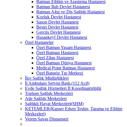
Batman Eğitim ve Araştırma Hastanesi
Batman İluh Devlet Hastanesi
Batman Ağız ve Diş Sağlığı Hastanesi
Kozluk Devlet Hastanesi
Sason Devlet Hastanesi
Beşiri Devlet Hastanesi
Gercüş Devlet Hastanesi
Hasankeyf Devlet Hastanesi
Özel Hastaneler
Özel Batman Yaşam Hastanesi
Özel Batman Hastanesi
Özel Zilan Hastanesi
Özel Batman Dünya Hastanesi
Medical Point Batman Hastanesi
Özel Batıgöz Tıp Merkezi
İlçe Sağlık Müdürlükleri
İl Ambulans Servisi Başh.(112 Acil)
Evde Sağlık Hizmetleri İl Koordinatörlüğü
Toplum Sağlığı Merkezleri
Aile Sağlığı Merkezleri
Sağlıklı Hayat Merkezleri(SHM)
KETEMLER(Kanser Erken Teşhis, Tarama ve Eğitim
Merkezleri)
Verem Savaş Dispanseri