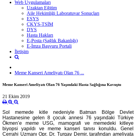
Web Uygulamaları
Uzaktan Eğitim
Aile Hekimliği Laboratuvar Sonuçları
ESYS
ÇKYS-TSİM
DYS
Hasta Hakları
E-Posta (Sağlık Bakanlığı)
E-İmza Başvuru Portali
İletişim
Meme Kanseri Ameliyatı Olan 76 ...
Meme Kanseri Ameliyatı Olan 76 Yaşındaki Hasta Sağlığına Kavuştu
21 Ekim 2019
Sol memede kitle nedeniyle Batman Bölge Devlet
Hastanesine gelen 8 çocuk annesi 76 yaşındaki Türkiye
Ökmen’e meme USG, mamografi ve memedeki kitleye
biyopsi yapıldı ve meme kanseri tanısı konuldu. Genel
Cerrahi Uzmanı Opr. Dr. Turgay Demir, tarafından ameliyata