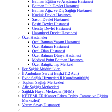
Batman Eğitim ve Araştırma Hastanesi
Batman İluh Devlet Hastanesi
Batman Ağız ve Diş Sağlığı Hastanesi
Kozluk Devlet Hastanesi
Sason Devlet Hastanesi
Beşiri Devlet Hastanesi
Gercüş Devlet Hastanesi
Hasankeyf Devlet Hastanesi
Özel Hastaneler
Özel Batman Yaşam Hastanesi
Özel Batman Hastanesi
Özel Zilan Hastanesi
Özel Batman Dünya Hastanesi
Medical Point Batman Hastanesi
Özel Batıgöz Tıp Merkezi
İlçe Sağlık Müdürlükleri
İl Ambulans Servisi Başh.(112 Acil)
Evde Sağlık Hizmetleri İl Koordinatörlüğü
Toplum Sağlığı Merkezleri
Aile Sağlığı Merkezleri
Sağlıklı Hayat Merkezleri(SHM)
KETEMLER(Kanser Erken Teşhis, Tarama ve Eğitim
Merkezleri)
Verem Savaş Dispanseri