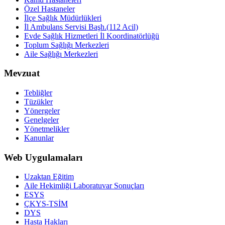
Özel Hastaneler
İlçe Sağlık Müdürlükleri
İl Ambulans Servisi Başh.(112 Acil)
Evde Sağlık Hizmetleri İl Koordinatörlüğü
Toplum Sağlığı Merkezleri
Aile Sağlığı Merkezleri
Mevzuat
Tebliğler
Tüzükler
Yönergeler
Genelgeler
Yönetmelikler
Kanunlar
Web Uygulamaları
Uzaktan Eğitim
Aile Hekimliği Laboratuvar Sonuçları
ESYS
ÇKYS-TSİM
DYS
Hasta Hakları