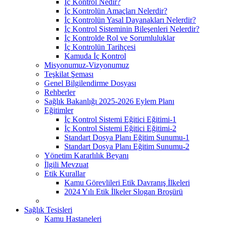
İç Kontrol Nedir?
İç Kontrolün Amaçları Nelerdir?
İç Kontrolün Yasal Dayanakları Nelerdir?
İç Kontrol Sisteminin Bileşenleri Nelerdir?
İç Kontrolde Rol ve Sorumluluklar
İç Kontrolün Tarihçesi
Kamuda İç Kontrol
Misyonumuz-Vizyonumuz
Teşkilat Şeması
Genel Bilgilendirme Dosyası
Rehberler
Sağlık Bakanlığı 2025-2026 Eylem Planı
Eğitimler
İç Kontrol Sistemi Eğitici Eğitimi-1
İç Kontrol Sistemi Eğitici Eğitimi-2
Standart Dosya Planı Eğitim Sunumu-1
Standart Dosya Planı Eğitim Sunumu-2
Yönetim Kararlılık Beyanı
İlgili Mevzuat
Etik Kurallar
Kamu Görevlileri Etik Davranış İlkeleri
2024 Yılı Etik İlkeler Slogan Broşürü
Sağlık Tesisleri
Kamu Hastaneleri