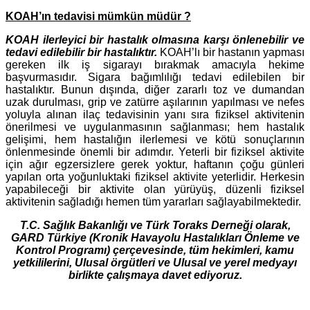
KOAH’ın tedavisi mümkün müdür ?
KOAH ilerleyici bir hastalık olmasına karşı önlenebilir ve
tedavi edilebilir bir hastalıktır.
KOAH’lı bir hastanın yapması
gereken ilk iş sigarayı bırakmak amacıyla hekime
başvurmasıdır. Sigara bağımlılığı tedavi edilebilen bir
hastalıktır. Bunun dışında, diğer zararlı toz ve dumandan
uzak durulması, grip ve zatürre aşılarının yapılması ve nefes
yoluyla alınan ilaç tedavisinin yanı sıra fiziksel aktivitenin
önerilmesi ve uygulanmasının sağlanması; hem hastalık
gelişimi, hem hastalığın ilerlemesi ve kötü sonuçlarının
önlenmesinde önemli bir adımdır. Yeterli bir fiziksel aktivite
için ağır egzersizlere gerek yoktur, haftanın çoğu günleri
yapılan orta yoğunluktaki fiziksel aktivite yeterlidir. Herkesin
yapabileceği bir aktivite olan yürüyüş, düzenli fiziksel
aktivitenin sağladığı hemen tüm yararları sağlayabilmektedir.
T.C. Sağlık Bakanlığı ve Türk Toraks Derneği olarak,
GARD Türkiye (Kronik Havayolu Hastalıkları Önleme ve
Kontrol Programı) çerçevesinde, tüm hekimleri, kamu
yetkililerini, Ulusal örgütleri ve Ulusal ve yerel medyayı
birlikte çalışmaya davet ediyoruz.