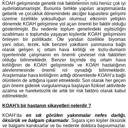
KOAH gelişiminde genetik risk faktörlerinin rolü henüz çok iyi
aydınlatılamamıştır. Bununla birlikte yapılan araştırmalarda
gebelik ve çocukluk dönemindeki akciğer kapasitesi gelişimi
üzerine özellikle yoksulluğun olumsuz etkisinin yetişkin
dönemde KOAH gelişimine yol açan önemli bir faktör olduğu
gösterilmiştir. Bu nedenle toplum genelindeki eşitsizliğin
azaltılması o toplumda yaşayan kişilerde KOAH gelişimisini
önleyen bir politikadır. Öte yandan özellikle biyomas
yani odun, tezek, kök benzeri yakıtların yanmasına bağlı
olarak gelişen iç ortam hava kirliliği ve tozlu-dumanlı
işyerlerinde çalışmanın en önemli çevresel risk faktörleri
olduğu bilinmektedir. Benzer biçimde dış ortam hava
kirliliğinin de KOAH gelişiminde ve KOAH hastalığının
alevlenmesinde önemli rol oynadığı bilinmektedir.
Araştırmalar hava kirliliğinin arttığı dönemlerde KOAH’a bağlı
ölümlerin de arttığına işaret etmektedir. Son olarak her geçen
gün önemi giderek vurgulanmaya başlayan fiziksel aktivitede
azalma ve hareketsizlik de artık bir risk faktörü olarak kabul
edilmektedir.
KOAH’lı bir hastanın şikayetleri nelerdir ?
KOAH’da
en sık görülen yakınmalar nefes darlığı,
öksürük ve balgam çıkarmadır
. Sigara içen kişiler öksürük
ve balgamı kanıksarlar ve bu nedenle doktora başvurmazlar.