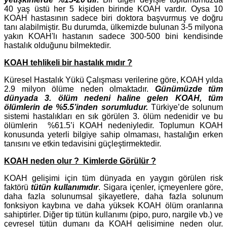
40 yaş üstü her 5 kişiden birinde KOAH vardır. Oysa 10
KOAH hastasının sadece biri doktora başvurmuş ve doğru
tanı alabilmiştir. Bu durumda, ülkemizde bulunan 3-5 milyona
yakın KOAH'lı hastanın sadece 300-500 bini kendisinde
hastalık olduğunu bilmektedir.
KOAH tehlikeli bir hastalık mıdır ?
Küresel Hastalık Yükü Çalışması verilerine göre, KOAH yılda
2.9 milyon ölüme neden olmaktadır.
Günümüzde tüm
dünyada 3. ölüm nedeni haline gelen KOAH, tüm
ölümlerin de %5.5’inden sorumludur.
Türkiye’de solunum
sistemi hastalıkları en sık görülen 3. ölüm nedenidir ve bu
ölümlerin %61.5’i KOAH nedeniyledir. Toplumun KOAH
konusunda yeterli bilgiye sahip olmaması, hastalığın erken
tanısını ve etkin tedavisini güçleştirmektedir.
KOAH neden olur ? Kimlerde Görülür ?
KOAH gelişimi için tüm dünyada en yaygın görülen risk
faktörü
tütün kullanımıdır
. Sigara içenler, içmeyenlere göre,
daha fazla solunumsal şikayetlere, daha fazla solunum
fonksiyon kaybına ve daha yüksek KOAH ölüm oranlarına
sahiptirler. Diğer tip tütün kullanımı (pipo, puro, nargile vb.) ve
çevresel tütün dumanı da KOAH gelişimine neden olur.