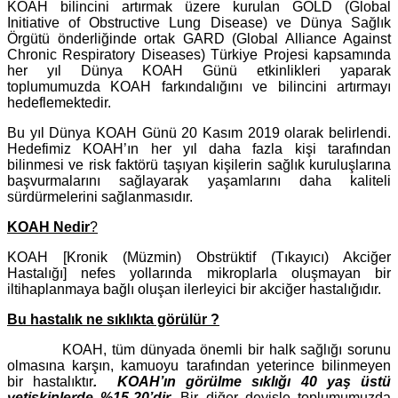
KOAH bilincini artırmak üzere kurulan GOLD (Global
Initiative of Obstructive Lung Disease) ve Dünya Sağlık
Örgütü önderliğinde ortak GARD (Global Alliance Against
Chronic Respiratory Diseases) Türkiye Projesi kapsamında
her yıl Dünya KOAH Günü etkinlikleri yaparak
toplumumuzda KOAH farkındalığını ve bilincini artırmayı
hedeflemektedir.
Bu yıl Dünya KOAH Günü 20 Kasım 2019 olarak belirlendi.
Hedefimiz KOAH’ın her yıl daha fazla kişi tarafından
bilinmesi ve risk faktörü taşıyan kişilerin sağlık kuruluşlarına
başvurmalarını sağlayarak yaşamlarını daha kaliteli
sürdürmelerini sağlanmasıdır.
KOAH Nedir
?
KOAH [Kronik (Müzmin) Obstrüktif (Tıkayıcı) Akciğer
Hastalığı] nefes yollarında mikroplarla oluşmayan bir
iltihaplanmaya bağlı oluşan ilerleyici bir akciğer hastalığıdır.
Bu hastalık ne sıklıkta görülür ?
KOAH, tüm dünyada önemli bir halk sağlığı sorunu
olmasına karşın, kamuoyu tarafından yeterince bilinmeyen
bir hastalıktır
. KOAH’ın görülme sıklığı 40 yaş üstü
yetişkinlerde %15-20’dir.
Bir diğer deyişle toplumumuzda