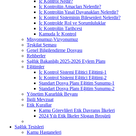
İç Kontrol Nedir?
İç Kontrolün Amaçları Nelerdir?
İç Kontrolün Yasal Dayanakları Nelerdir?
İç Kontrol Sisteminin Bileşenleri Nelerdir?
İç Kontrolde Rol ve Sorumluluklar
İç Kontrolün Tarihçesi
Kamuda İç Kontrol
Misyonumuz-Vizyonumuz
Teşkilat Şeması
Genel Bilgilendirme Dosyası
Rehberler
Sağlık Bakanlığı 2025-2026 Eylem Planı
Eğitimler
İç Kontrol Sistemi Eğitici Eğitimi-1
İç Kontrol Sistemi Eğitici Eğitimi-2
Standart Dosya Planı Eğitim Sunumu-1
Standart Dosya Planı Eğitim Sunumu-2
Yönetim Kararlılık Beyanı
İlgili Mevzuat
Etik Kurallar
Kamu Görevlileri Etik Davranış İlkeleri
2024 Yılı Etik İlkeler Slogan Broşürü
Sağlık Tesisleri
Kamu Hastaneleri