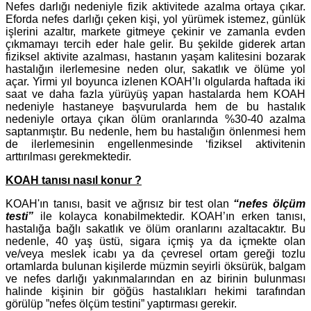
Nefes darlığı nedeniyle fizik aktivitede azalma ortaya çıkar.
Eforda nefes darlığı çeken kişi, yol yürümek istemez, günlük
işlerini azaltır, markete gitmeye çekinir ve zamanla evden
çıkmamayı tercih eder hale gelir. Bu şekilde giderek artan
fiziksel aktivite azalması, hastanın yaşam kalitesini bozarak
hastalığın ilerlemesine neden olur, sakatlık ve ölüme yol
açar. Yirmi yıl boyunca izlenen KOAH’lı olgularda haftada iki
saat ve daha fazla yürüyüş yapan hastalarda hem KOAH
nedeniyle hastaneye başvurularda hem de bu hastalık
nedeniyle ortaya çıkan ölüm oranlarında %30-40 azalma
saptanmıştır. Bu nedenle, hem bu hastalığın önlenmesi hem
de ilerlemesinin engellenmesinde ‘fiziksel aktivitenin
arttırılması gerekmektedir.
KOAH tanısı nasıl konur ?
KOAH'ın tanısı, basit ve ağrısız bir test olan
“nefes ölçüm
testi”
ile kolayca konabilmektedir. KOAH’ın erken tanısı,
hastalığa bağlı sakatlık ve ölüm oranlarını azaltacaktır. Bu
nedenle, 40 yaş üstü, sigara içmiş ya da içmekte olan
ve/veya meslek icabı ya da çevresel ortam gereği tozlu
ortamlarda bulunan kişilerde müzmin seyirli öksürük, balgam
ve nefes darlığı yakınmalarından en az birinin bulunması
halinde kişinin bir göğüs hastalıkları hekimi tarafından
görülüp ”nefes ölçüm testini” yaptırması gerekir.