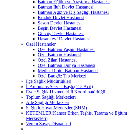
Batman Eğitim ve Araştırma Hastanesi
Batman İluh Devlet Hastanesi
Batman Ağız ve Diş Sağlığı Hastanesi
Kozluk Devlet Hastanesi
Sason Devlet Hastanesi
Beşiri Devlet Hastanesi
Gercüş Devlet Hastanesi
Hasankeyf Devlet Hastanesi
Özel Hastaneler
Özel Batman Yaşam Hastanesi
Özel Batman Hastanesi
Özel Zilan Hastanesi
Özel Batman Dünya Hastanesi
Medical Point Batman Hastanesi
Özel Batıgöz Tıp Merkezi
İlçe Sağlık Müdürlükleri
İl Ambulans Servisi Başh.(112 Acil)
Evde Sağlık Hizmetleri İl Koordinatörlüğü
Toplum Sağlığı Merkezleri
Aile Sağlığı Merkezleri
Sağlıklı Hayat Merkezleri(SHM)
KETEMLER(Kanser Erken Teşhis, Tarama ve Eğitim
Merkezleri)
Verem Savaş Dispanseri