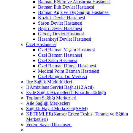
Batman Eğitim ve Araştırma Hastanesi
Batman İluh Devlet Hastanesi
Batman Ağız ve Diş Sağlığı Hastanesi
Kozluk Devlet Hastanesi
Sason Devlet Hastanesi
Beşiri Devlet Hastanesi
Gercüş Devlet Hastanesi
Hasankeyf Devlet Hastanesi
Özel Hastaneler
Özel Batman Yaşam Hastanesi
Özel Batman Hastanesi
Özel Zilan Hastanesi
Özel Batman Dünya Hastanesi
Medical Point Batman Hastanesi
Özel Batıgöz Tıp Merkezi
İlçe Sağlık Müdürlükleri
İl Ambulans Servisi Başh.(112 Acil)
Evde Sağlık Hizmetleri İl Koordinatörlüğü
Toplum Sağlığı Merkezleri
Aile Sağlığı Merkezleri
Sağlıklı Hayat Merkezleri(SHM)
KETEMLER(Kanser Erken Teşhis, Tarama ve Eğitim
Merkezleri)
Verem Savaş Dispanseri