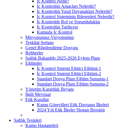
İç Kontrol Nedir?
İç Kontrolün Amaçları Nelerdir?
İç Kontrolün Yasal Dayanakları Nelerdir?
İç Kontrol Sisteminin Bileşenleri Nelerdir?
İç Kontrolde Rol ve Sorumluluklar
İç Kontrolün Tarihçesi
Kamuda İç Kontrol
Misyonumuz-Vizyonumuz
Teşkilat Şeması
Genel Bilgilendirme Dosyası
Rehberler
Sağlık Bakanlığı 2025-2026 Eylem Planı
Eğitimler
İç Kontrol Sistemi Eğitici Eğitimi-1
İç Kontrol Sistemi Eğitici Eğitimi-2
Standart Dosya Planı Eğitim Sunumu-1
Standart Dosya Planı Eğitim Sunumu-2
Yönetim Kararlılık Beyanı
İlgili Mevzuat
Etik Kurallar
Kamu Görevlileri Etik Davranış İlkeleri
2024 Yılı Etik İlkeler Slogan Broşürü
Sağlık Tesisleri
Kamu Hastaneleri