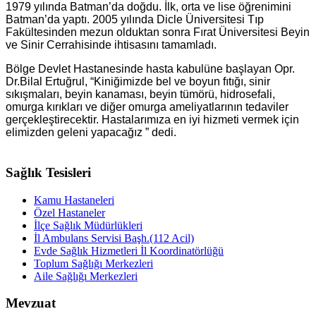
1979 yılında Batman’da doğdu. İlk, orta ve lise öğrenimini
Batman’da yaptı. 2005 yılında Dicle Üniversitesi Tıp
Fakültesinden mezun olduktan sonra Fırat Üniversitesi Beyin
ve Sinir Cerrahisinde ihtisasını tamamladı.
Bölge Devlet Hastanesinde hasta kabulüne başlayan Opr.
Dr.Bilal Ertuğrul, “Kiniğimizde bel ve boyun fıtığı, sinir
sıkışmaları, beyin kanaması, beyin tümörü, hidrosefali,
omurga kırıkları ve diğer omurga ameliyatlarının tedaviler
gerçekleştirecektir. Hastalarımıza en iyi hizmeti vermek için
elimizden geleni yapacağız ” dedi.
Sağlık Tesisleri
Kamu Hastaneleri
Özel Hastaneler
İlçe Sağlık Müdürlükleri
İl Ambulans Servisi Başh.(112 Acil)
Evde Sağlık Hizmetleri İl Koordinatörlüğü
Toplum Sağlığı Merkezleri
Aile Sağlığı Merkezleri
Mevzuat