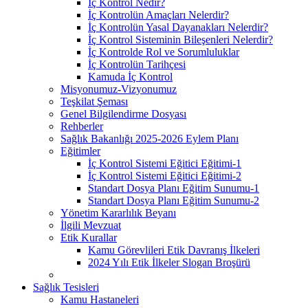
İç Kontrol Nedir?
İç Kontrolün Amaçları Nelerdir?
İç Kontrolün Yasal Dayanakları Nelerdir?
İç Kontrol Sisteminin Bileşenleri Nelerdir?
İç Kontrolde Rol ve Sorumluluklar
İç Kontrolün Tarihçesi
Kamuda İç Kontrol
Misyonumuz-Vizyonumuz
Teşkilat Şeması
Genel Bilgilendirme Dosyası
Rehberler
Sağlık Bakanlığı 2025-2026 Eylem Planı
Eğitimler
İç Kontrol Sistemi Eğitici Eğitimi-1
İç Kontrol Sistemi Eğitici Eğitimi-2
Standart Dosya Planı Eğitim Sunumu-1
Standart Dosya Planı Eğitim Sunumu-2
Yönetim Kararlılık Beyanı
İlgili Mevzuat
Etik Kurallar
Kamu Görevlileri Etik Davranış İlkeleri
2024 Yılı Etik İlkeler Slogan Broşürü
Sağlık Tesisleri
Kamu Hastaneleri