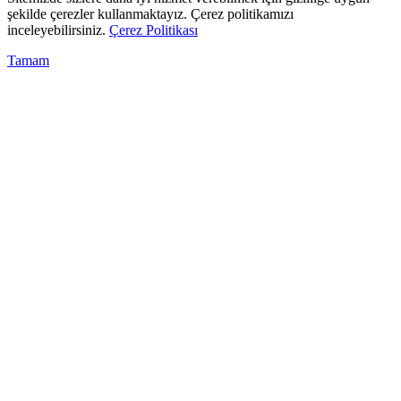
şekilde çerezler kullanmaktayız. Çerez politikamızı
inceleyebilirsiniz.
Çerez Politikası
Tamam