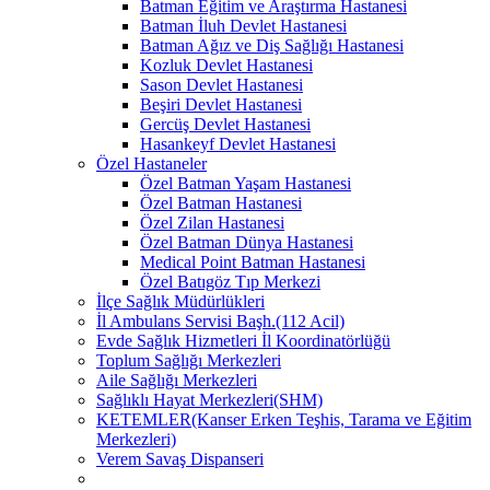
Batman Eğitim ve Araştırma Hastanesi
Batman İluh Devlet Hastanesi
Batman Ağız ve Diş Sağlığı Hastanesi
Kozluk Devlet Hastanesi
Sason Devlet Hastanesi
Beşiri Devlet Hastanesi
Gercüş Devlet Hastanesi
Hasankeyf Devlet Hastanesi
Özel Hastaneler
Özel Batman Yaşam Hastanesi
Özel Batman Hastanesi
Özel Zilan Hastanesi
Özel Batman Dünya Hastanesi
Medical Point Batman Hastanesi
Özel Batıgöz Tıp Merkezi
İlçe Sağlık Müdürlükleri
İl Ambulans Servisi Başh.(112 Acil)
Evde Sağlık Hizmetleri İl Koordinatörlüğü
Toplum Sağlığı Merkezleri
Aile Sağlığı Merkezleri
Sağlıklı Hayat Merkezleri(SHM)
KETEMLER(Kanser Erken Teşhis, Tarama ve Eğitim
Merkezleri)
Verem Savaş Dispanseri