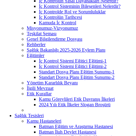
İç Kontrolün Yasal Dayanakları Nelerdir?
İç Kontrol Sisteminin Bileşenleri Nelerdir?
İç Kontrolde Rol ve Sorumluluklar
İç Kontrolün Tarihçesi
Kamuda İç Kontrol
Misyonumuz-Vizyonumuz
Teşkilat Şeması
Genel Bilgilendirme Dosyası
Rehberler
Sağlık Bakanlığı 2025-2026 Eylem Planı
Eğitimler
İç Kontrol Sistemi Eğitici Eğitimi-1
İç Kontrol Sistemi Eğitici Eğitimi-2
Standart Dosya Planı Eğitim Sunumu-1
Standart Dosya Planı Eğitim Sunumu-2
Yönetim Kararlılık Beyanı
İlgili Mevzuat
Etik Kurallar
Kamu Görevlileri Etik Davranış İlkeleri
2024 Yılı Etik İlkeler Slogan Broşürü
Sağlık Tesisleri
Kamu Hastaneleri
Batman Eğitim ve Araştırma Hastanesi
Batman İluh Devlet Hastanesi