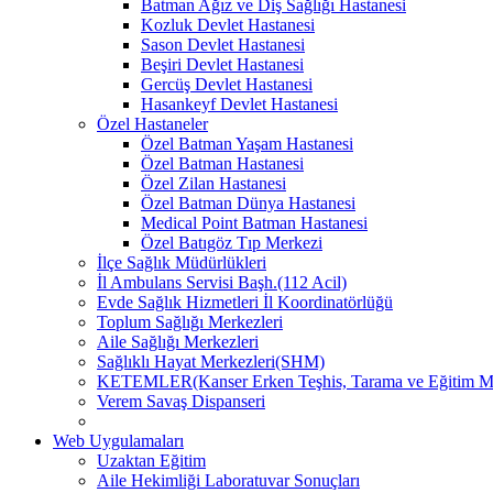
Batman Ağız ve Diş Sağlığı Hastanesi
Kozluk Devlet Hastanesi
Sason Devlet Hastanesi
Beşiri Devlet Hastanesi
Gercüş Devlet Hastanesi
Hasankeyf Devlet Hastanesi
Özel Hastaneler
Özel Batman Yaşam Hastanesi
Özel Batman Hastanesi
Özel Zilan Hastanesi
Özel Batman Dünya Hastanesi
Medical Point Batman Hastanesi
Özel Batıgöz Tıp Merkezi
İlçe Sağlık Müdürlükleri
İl Ambulans Servisi Başh.(112 Acil)
Evde Sağlık Hizmetleri İl Koordinatörlüğü
Toplum Sağlığı Merkezleri
Aile Sağlığı Merkezleri
Sağlıklı Hayat Merkezleri(SHM)
KETEMLER(Kanser Erken Teşhis, Tarama ve Eğitim Me
Verem Savaş Dispanseri
Web Uygulamaları
Uzaktan Eğitim
Aile Hekimliği Laboratuvar Sonuçları