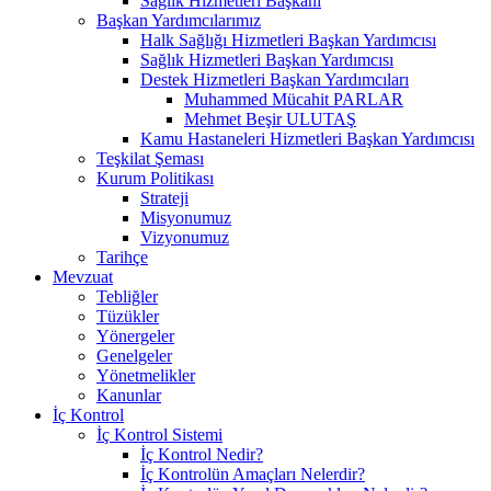
Sağlık Hizmetleri Başkanı
Başkan Yardımcılarımız
Halk Sağlığı Hizmetleri Başkan Yardımcısı
Sağlık Hizmetleri Başkan Yardımcısı
Destek Hizmetleri Başkan Yardımcıları
Muhammed Mücahit PARLAR
Mehmet Beşir ULUTAŞ
Kamu Hastaneleri Hizmetleri Başkan Yardımcısı
Teşkilat Şeması
Kurum Politikası
Strateji
Misyonumuz
Vizyonumuz
Tarihçe
Mevzuat
Tebliğler
Tüzükler
Yönergeler
Genelgeler
Yönetmelikler
Kanunlar
İç Kontrol
İç Kontrol Sistemi
İç Kontrol Nedir?
İç Kontrolün Amaçları Nelerdir?