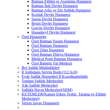
Batman Eğitim ve Araştırma Hastanesi
Batman İluh Devlet Hastanesi
Batman Ağız ve Diş Sağlığı Hastanesi
Kozluk Devlet Hastanesi
Sason Devlet Hastanesi
Beşiri Devlet Hastanesi
Gercüş Devlet Hastanesi
Hasankeyf Devlet Hastanesi
Özel Hastaneler
Özel Batman Yaşam Hastanesi
Özel Batman Hastanesi
Özel Zilan Hastanesi
Özel Batman Dünya Hastanesi
Medical Point Batman Hastanesi
Özel Batıgöz Tıp Merkezi
İlçe Sağlık Müdürlükleri
İl Ambulans Servisi Başh.(112 Acil)
Evde Sağlık Hizmetleri İl Koordinatörlüğü
Toplum Sağlığı Merkezleri
Aile Sağlığı Merkezleri
Sağlıklı Hayat Merkezleri(SHM)
KETEMLER(Kanser Erken Teşhis, Tarama ve Eğitim
Merkezleri)
Verem Savaş Dispanseri