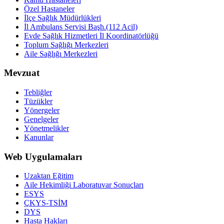
Özel Hastaneler
İlçe Sağlık Müdürlükleri
İl Ambulans Servisi Başh.(112 Acil)
Evde Sağlık Hizmetleri İl Koordinatörlüğü
Toplum Sağlığı Merkezleri
Aile Sağlığı Merkezleri
Mevzuat
Tebliğler
Tüzükler
Yönergeler
Genelgeler
Yönetmelikler
Kanunlar
Web Uygulamaları
Uzaktan Eğitim
Aile Hekimliği Laboratuvar Sonuçları
ESYS
ÇKYS-TSİM
DYS
Hasta Hakları