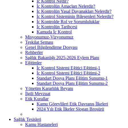
İç Kontrol Nedir?
İç Kontrolün Amaçları Nelerdir?
İç Kontrolün Yasal Dayanakları Nelerdir?
İç Kontrol Sisteminin Bileşenleri Nelerdir?
İç Kontrolde Rol ve Sorumluluklar
İç Kontrolün Tarihçesi
Kamuda İç Kontrol
Misyonumuz-Vizyonumuz
Teşkilat Şeması
Genel Bilgilendirme Dosyası
Rehberler
Sağlık Bakanlığı 2025-2026 Eylem Planı
Eğitimler
İç Kontrol Sistemi Eğitici Eğitimi-1
İç Kontrol Sistemi Eğitici Eğitimi-2
Standart Dosya Planı Eğitim Sunumu-1
Standart Dosya Planı Eğitim Sunumu-2
Yönetim Kararlılık Beyanı
İlgili Mevzuat
Etik Kurallar
Kamu Görevlileri Etik Davranış İlkeleri
2024 Yılı Etik İlkeler Slogan Broşürü
Sağlık Tesisleri
Kamu Hastaneleri