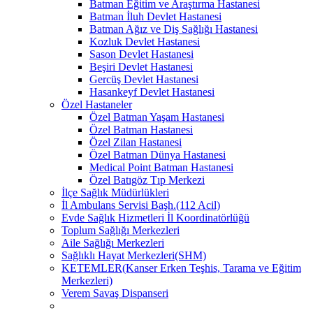
Batman Eğitim ve Araştırma Hastanesi
Batman İluh Devlet Hastanesi
Batman Ağız ve Diş Sağlığı Hastanesi
Kozluk Devlet Hastanesi
Sason Devlet Hastanesi
Beşiri Devlet Hastanesi
Gercüş Devlet Hastanesi
Hasankeyf Devlet Hastanesi
Özel Hastaneler
Özel Batman Yaşam Hastanesi
Özel Batman Hastanesi
Özel Zilan Hastanesi
Özel Batman Dünya Hastanesi
Medical Point Batman Hastanesi
Özel Batıgöz Tıp Merkezi
İlçe Sağlık Müdürlükleri
İl Ambulans Servisi Başh.(112 Acil)
Evde Sağlık Hizmetleri İl Koordinatörlüğü
Toplum Sağlığı Merkezleri
Aile Sağlığı Merkezleri
Sağlıklı Hayat Merkezleri(SHM)
KETEMLER(Kanser Erken Teşhis, Tarama ve Eğitim
Merkezleri)
Verem Savaş Dispanseri