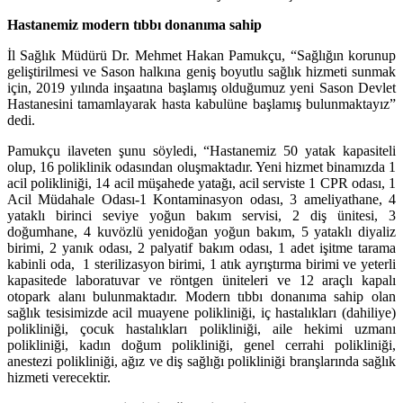
Hastanemiz modern tıbbı donanıma sahip
İl Sağlık Müdürü Dr. Mehmet Hakan Pamukçu, “Sağlığın korunup
geliştirilmesi ve Sason halkına geniş boyutlu sağlık hizmeti sunmak
için, 2019 yılında inşaatına başlamış olduğumuz yeni Sason Devlet
Hastanesini tamamlayarak hasta kabulüne başlamış bulunmaktayız”
dedi.
Pamukçu ilaveten şunu söyledi, “Hastanemiz 50 yatak kapasiteli
olup, 16 poliklinik odasından oluşmaktadır. Yeni hizmet binamızda 1
acil polikliniği, 14 acil müşahede yatağı, acil serviste 1 CPR odası, 1
Acil Müdahale Odası-1 Kontaminasyon odası, 3 ameliyathane, 4
yataklı birinci seviye yoğun bakım servisi, 2 diş ünitesi, 3
doğumhane, 4 kuvözlü yenidoğan yoğun bakım, 5 yataklı diyaliz
birimi, 2 yanık odası, 2 palyatif bakım odası, 1 adet işitme tarama
kabinli oda, 1 sterilizasyon birimi, 1 atık ayrıştırma birimi ve yeterli
kapasitede laboratuvar ve röntgen üniteleri ve 12 araçlı kapalı
otopark alanı bulunmaktadır. Modern tıbbı donanıma sahip olan
sağlık tesisimizde acil muayene polikliniği, iç hastalıkları (dahiliye)
polikliniği, çocuk hastalıkları polikliniği, aile hekimi uzmanı
polikliniği, kadın doğum polikliniği, genel cerrahi polikliniği,
anestezi polikliniği, ağız ve diş sağlığı polikliniği branşlarında sağlık
hizmeti verecektir.