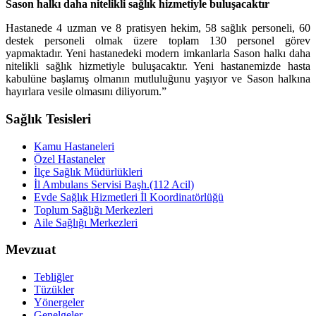
Sason halkı daha nitelikli sağlık hizmetiyle buluşacaktır
Hastanede 4 uzman ve 8 pratisyen hekim, 58 sağlık personeli, 60
destek personeli olmak üzere toplam 130 personel görev
yapmaktadır. Yeni hastanedeki modern imkanlarla Sason halkı daha
nitelikli sağlık hizmetiyle buluşacaktır. Yeni hastanemizde hasta
kabulüne başlamış olmanın mutluluğunu yaşıyor ve Sason halkına
hayırlara vesile olmasını diliyorum.”
Sağlık Tesisleri
Kamu Hastaneleri
Özel Hastaneler
İlçe Sağlık Müdürlükleri
İl Ambulans Servisi Başh.(112 Acil)
Evde Sağlık Hizmetleri İl Koordinatörlüğü
Toplum Sağlığı Merkezleri
Aile Sağlığı Merkezleri
Mevzuat
Tebliğler
Tüzükler
Yönergeler
Genelgeler