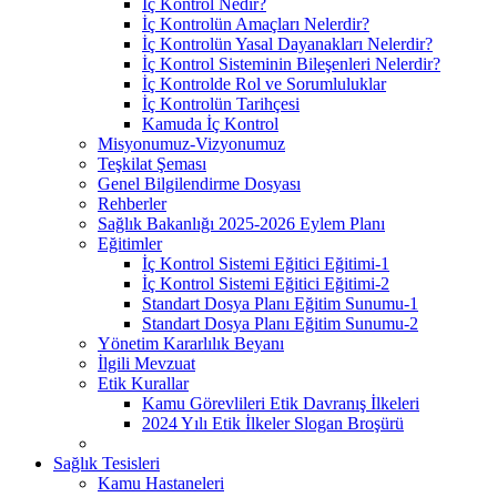
İç Kontrol Nedir?
İç Kontrolün Amaçları Nelerdir?
İç Kontrolün Yasal Dayanakları Nelerdir?
İç Kontrol Sisteminin Bileşenleri Nelerdir?
İç Kontrolde Rol ve Sorumluluklar
İç Kontrolün Tarihçesi
Kamuda İç Kontrol
Misyonumuz-Vizyonumuz
Teşkilat Şeması
Genel Bilgilendirme Dosyası
Rehberler
Sağlık Bakanlığı 2025-2026 Eylem Planı
Eğitimler
İç Kontrol Sistemi Eğitici Eğitimi-1
İç Kontrol Sistemi Eğitici Eğitimi-2
Standart Dosya Planı Eğitim Sunumu-1
Standart Dosya Planı Eğitim Sunumu-2
Yönetim Kararlılık Beyanı
İlgili Mevzuat
Etik Kurallar
Kamu Görevlileri Etik Davranış İlkeleri
2024 Yılı Etik İlkeler Slogan Broşürü
Sağlık Tesisleri
Kamu Hastaneleri