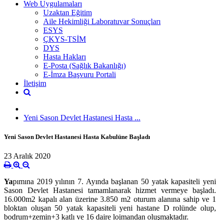
Web Uygulamaları
Uzaktan Eğitim
Aile Hekimliği Laboratuvar Sonuçları
ESYS
ÇKYS-TSİM
DYS
Hasta Hakları
E-Posta (Sağlık Bakanlığı)
E-İmza Başvuru Portali
İletişim
Yeni Sason Devlet Hastanesi Hasta ...
Yeni Sason Devlet Hastanesi Hasta Kabulüne Başladı
23 Aralık 2020
Ya
pımına 2019 yılının 7. Ayında başlanan 50 yatak kapasiteli yeni
Sason Devlet Hastanesi tamamlanarak hizmet vermeye başladı.
16.000m2 kapalı alan üzerine 3.850 m2 oturum alanına sahip ve 1
bloktan oluşan 50 yatak kapasiteli yeni hastane D rolünde olup,
bodrum+zemin+3 katlı ve 16 daire lojmandan oluşmaktadır.