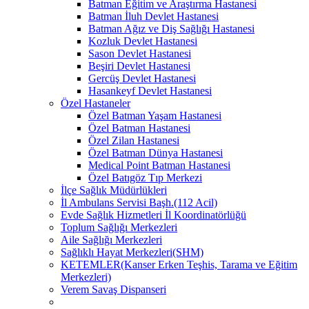
Batman Eğitim ve Araştırma Hastanesi
Batman İluh Devlet Hastanesi
Batman Ağız ve Diş Sağlığı Hastanesi
Kozluk Devlet Hastanesi
Sason Devlet Hastanesi
Beşiri Devlet Hastanesi
Gercüş Devlet Hastanesi
Hasankeyf Devlet Hastanesi
Özel Hastaneler
Özel Batman Yaşam Hastanesi
Özel Batman Hastanesi
Özel Zilan Hastanesi
Özel Batman Dünya Hastanesi
Medical Point Batman Hastanesi
Özel Batıgöz Tıp Merkezi
İlçe Sağlık Müdürlükleri
İl Ambulans Servisi Başh.(112 Acil)
Evde Sağlık Hizmetleri İl Koordinatörlüğü
Toplum Sağlığı Merkezleri
Aile Sağlığı Merkezleri
Sağlıklı Hayat Merkezleri(SHM)
KETEMLER(Kanser Erken Teşhis, Tarama ve Eğitim
Merkezleri)
Verem Savaş Dispanseri