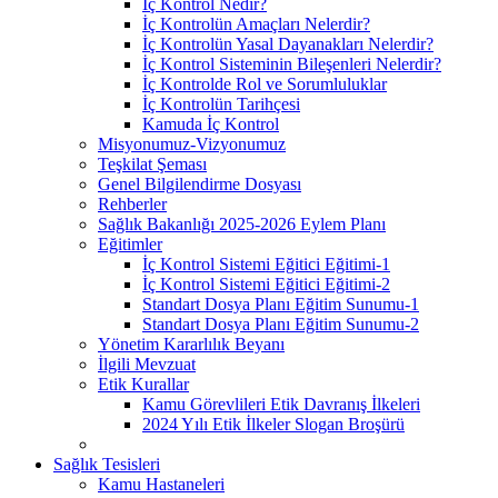
İç Kontrol Nedir?
İç Kontrolün Amaçları Nelerdir?
İç Kontrolün Yasal Dayanakları Nelerdir?
İç Kontrol Sisteminin Bileşenleri Nelerdir?
İç Kontrolde Rol ve Sorumluluklar
İç Kontrolün Tarihçesi
Kamuda İç Kontrol
Misyonumuz-Vizyonumuz
Teşkilat Şeması
Genel Bilgilendirme Dosyası
Rehberler
Sağlık Bakanlığı 2025-2026 Eylem Planı
Eğitimler
İç Kontrol Sistemi Eğitici Eğitimi-1
İç Kontrol Sistemi Eğitici Eğitimi-2
Standart Dosya Planı Eğitim Sunumu-1
Standart Dosya Planı Eğitim Sunumu-2
Yönetim Kararlılık Beyanı
İlgili Mevzuat
Etik Kurallar
Kamu Görevlileri Etik Davranış İlkeleri
2024 Yılı Etik İlkeler Slogan Broşürü
Sağlık Tesisleri
Kamu Hastaneleri