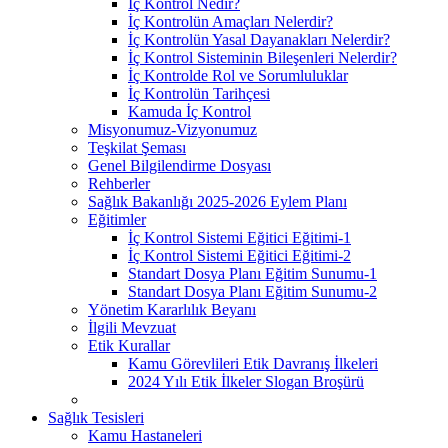
İç Kontrol Nedir?
İç Kontrolün Amaçları Nelerdir?
İç Kontrolün Yasal Dayanakları Nelerdir?
İç Kontrol Sisteminin Bileşenleri Nelerdir?
İç Kontrolde Rol ve Sorumluluklar
İç Kontrolün Tarihçesi
Kamuda İç Kontrol
Misyonumuz-Vizyonumuz
Teşkilat Şeması
Genel Bilgilendirme Dosyası
Rehberler
Sağlık Bakanlığı 2025-2026 Eylem Planı
Eğitimler
İç Kontrol Sistemi Eğitici Eğitimi-1
İç Kontrol Sistemi Eğitici Eğitimi-2
Standart Dosya Planı Eğitim Sunumu-1
Standart Dosya Planı Eğitim Sunumu-2
Yönetim Kararlılık Beyanı
İlgili Mevzuat
Etik Kurallar
Kamu Görevlileri Etik Davranış İlkeleri
2024 Yılı Etik İlkeler Slogan Broşürü
Sağlık Tesisleri
Kamu Hastaneleri