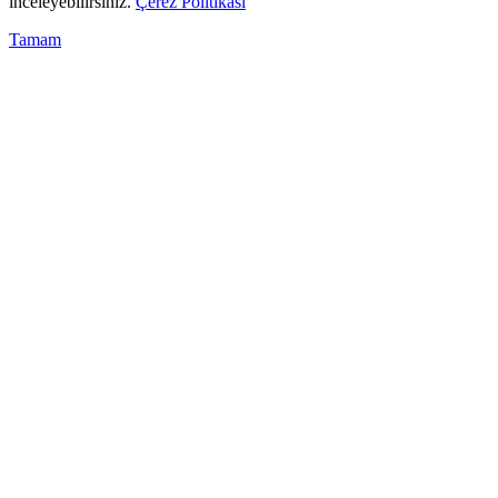
inceleyebilirsiniz.
Çerez Politikası
Tamam