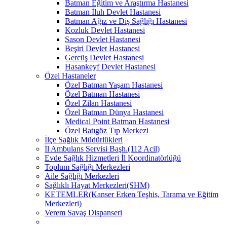
Batman Eğitim ve Araştırma Hastanesi
Batman İluh Devlet Hastanesi
Batman Ağız ve Diş Sağlığı Hastanesi
Kozluk Devlet Hastanesi
Sason Devlet Hastanesi
Beşiri Devlet Hastanesi
Gercüş Devlet Hastanesi
Hasankeyf Devlet Hastanesi
Özel Hastaneler
Özel Batman Yaşam Hastanesi
Özel Batman Hastanesi
Özel Zilan Hastanesi
Özel Batman Dünya Hastanesi
Medical Point Batman Hastanesi
Özel Batıgöz Tıp Merkezi
İlçe Sağlık Müdürlükleri
İl Ambulans Servisi Başh.(112 Acil)
Evde Sağlık Hizmetleri İl Koordinatörlüğü
Toplum Sağlığı Merkezleri
Aile Sağlığı Merkezleri
Sağlıklı Hayat Merkezleri(SHM)
KETEMLER(Kanser Erken Teşhis, Tarama ve Eğitim
Merkezleri)
Verem Savaş Dispanseri