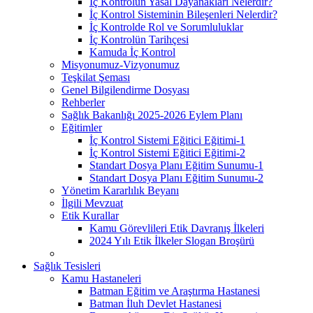
İç Kontrolün Yasal Dayanakları Nelerdir?
İç Kontrol Sisteminin Bileşenleri Nelerdir?
İç Kontrolde Rol ve Sorumluluklar
İç Kontrolün Tarihçesi
Kamuda İç Kontrol
Misyonumuz-Vizyonumuz
Teşkilat Şeması
Genel Bilgilendirme Dosyası
Rehberler
Sağlık Bakanlığı 2025-2026 Eylem Planı
Eğitimler
İç Kontrol Sistemi Eğitici Eğitimi-1
İç Kontrol Sistemi Eğitici Eğitimi-2
Standart Dosya Planı Eğitim Sunumu-1
Standart Dosya Planı Eğitim Sunumu-2
Yönetim Kararlılık Beyanı
İlgili Mevzuat
Etik Kurallar
Kamu Görevlileri Etik Davranış İlkeleri
2024 Yılı Etik İlkeler Slogan Broşürü
Sağlık Tesisleri
Kamu Hastaneleri
Batman Eğitim ve Araştırma Hastanesi
Batman İluh Devlet Hastanesi