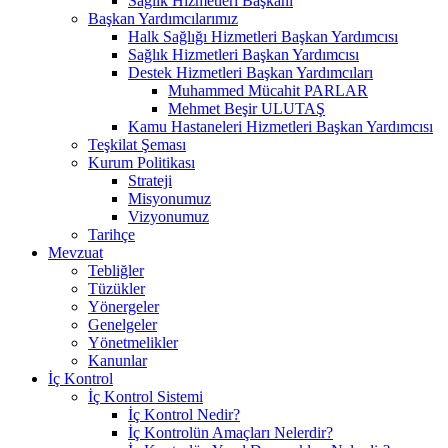
Sağlık Hizmetleri Başkanı
Başkan Yardımcılarımız
Halk Sağlığı Hizmetleri Başkan Yardımcısı
Sağlık Hizmetleri Başkan Yardımcısı
Destek Hizmetleri Başkan Yardımcıları
Muhammed Mücahit PARLAR
Mehmet Beşir ULUTAŞ
Kamu Hastaneleri Hizmetleri Başkan Yardımcısı
Teşkilat Şeması
Kurum Politikası
Strateji
Misyonumuz
Vizyonumuz
Tarihçe
Mevzuat
Tebliğler
Tüzükler
Yönergeler
Genelgeler
Yönetmelikler
Kanunlar
İç Kontrol
İç Kontrol Sistemi
İç Kontrol Nedir?
İç Kontrolün Amaçları Nelerdir?