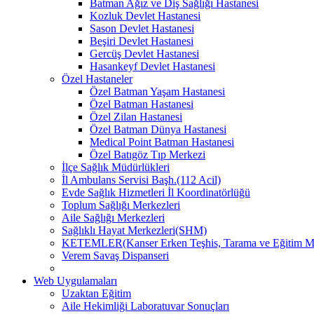
Batman Ağız ve Diş Sağlığı Hastanesi
Kozluk Devlet Hastanesi
Sason Devlet Hastanesi
Beşiri Devlet Hastanesi
Gercüş Devlet Hastanesi
Hasankeyf Devlet Hastanesi
Özel Hastaneler
Özel Batman Yaşam Hastanesi
Özel Batman Hastanesi
Özel Zilan Hastanesi
Özel Batman Dünya Hastanesi
Medical Point Batman Hastanesi
Özel Batıgöz Tıp Merkezi
İlçe Sağlık Müdürlükleri
İl Ambulans Servisi Başh.(112 Acil)
Evde Sağlık Hizmetleri İl Koordinatörlüğü
Toplum Sağlığı Merkezleri
Aile Sağlığı Merkezleri
Sağlıklı Hayat Merkezleri(SHM)
KETEMLER(Kanser Erken Teşhis, Tarama ve Eğitim Me
Verem Savaş Dispanseri
Web Uygulamaları
Uzaktan Eğitim
Aile Hekimliği Laboratuvar Sonuçları