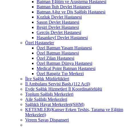
Batman Eğitim ve Araştırma Hastanesi
Batman İluh Devlet Hastanesi
Batman Ağız ve Diş Sağlığı Hastanesi
Kozluk Devlet Hastanesi
Sason Devlet Hastanesi
Beşiri Devlet Hastanesi
Gercüş Devlet Hastanesi
Hasankeyf Devlet Hastanesi
Özel Hastaneler
Özel Batman Yaşam Hastanesi
Özel Batman Hastanesi
Özel Zilan Hastanesi
Özel Batman Dünya Hastanesi
Medical Point Batman Hastanesi
Özel Batıgöz Tıp Merkezi
İlçe Sağlık Müdürlükleri
İl Ambulans Servisi Başh.(112 Acil)
Evde Sağlık Hizmetleri İl Koordinatörlüğü
Toplum Sağlığı Merkezleri
Aile Sağlığı Merkezleri
Sağlıklı Hayat Merkezleri(SHM)
KETEMLER(Kanser Erken Teşhis, Tarama ve Eğitim
Merkezleri)
Verem Savaş Dispanseri