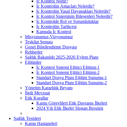
İç Kontrol Nedir?
İç Kontrolün Amaçları Nelerdir?
İç Kontrolün Yasal Dayanakları Nelerdir?
İç Kontrol Sisteminin Bileşenleri Nelerdir?
İç Kontrolde Rol ve Sorumluluklar
İç Kontrolün Tarihçesi
Kamuda İç Kontrol
Misyonumuz-Vizyonumuz
Teşkilat Şeması
Genel Bilgilendirme Dosyası
Rehberler
Sağlık Bakanlığı 2025-2026 Eylem Planı
Eğitimler
İç Kontrol Sistemi Eğitici Eğitimi-1
İç Kontrol Sistemi Eğitici Eğitimi-2
Standart Dosya Planı Eğitim Sunumu-1
Standart Dosya Planı Eğitim Sunumu-2
Yönetim Kararlılık Beyanı
İlgili Mevzuat
Etik Kurallar
Kamu Görevlileri Etik Davranış İlkeleri
2024 Yılı Etik İlkeler Slogan Broşürü
Sağlık Tesisleri
Kamu Hastaneleri