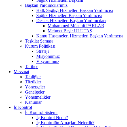
Sağlık Hizmetleri Başkanı
Başkan Yardımcılarımız
Halk Sağlığı Hizmetleri Başkan Yardımcısı
Sağlık Hizmetleri Başkan Yardımcısı
Destek Hizmetleri Başkan Yardımcıları
Muhammed Mücahit PARLAR
Mehmet Beşir ULUTAŞ
Kamu Hastaneleri Hizmetleri Başkan Yardımcısı
Teşkilat Şeması
Kurum Politikası
Strateji
Misyonumuz
Vizyonumuz
Tarihçe
Mevzuat
Tebliğler
Tüzükler
Yönergeler
Genelgeler
Yönetmelikler
Kanunlar
İç Kontrol
İç Kontrol Sistemi
İç Kontrol Nedir?
İç Kontrolün Amaçları Nelerdir?