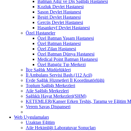
Batman Ağız ve Diş Sağlığı Hastanesi
Kozluk Devlet Hastanesi
Sason Devlet Hastanesi
Beşiri Devlet Hastanesi
Gercüş Devlet Hastanesi
Hasankeyf Devlet Hastanesi
Özel Hastaneler
Özel Batman Yaşam Hastanesi
Özel Batman Hastanesi
Özel Zilan Hastanesi
Özel Batman Dünya Hastanesi
Medical Point Batman Hastanesi
Özel Batıgöz Tıp Merkezi
İlçe Sağlık Müdürlükleri
İl Ambulans Servisi Başh.(112 Acil)
Evde Sağlık Hizmetleri İl Koordinatörlüğü
Toplum Sağlığı Merkezleri
Aile Sağlığı Merkezleri
Sağlıklı Hayat Merkezleri(SHM)
KETEMLER(Kanser Erken Teşhis, Tarama ve Eğitim Me
Verem Savaş Dispanseri
Web Uygulamaları
Uzaktan Eğitim
Aile Hekimliği Laboratuvar Sonuçları