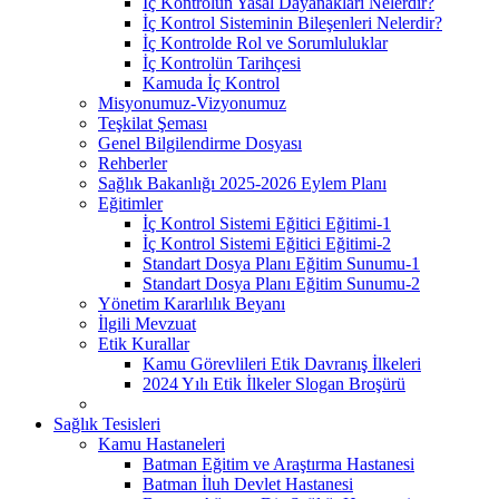
İç Kontrolün Yasal Dayanakları Nelerdir?
İç Kontrol Sisteminin Bileşenleri Nelerdir?
İç Kontrolde Rol ve Sorumluluklar
İç Kontrolün Tarihçesi
Kamuda İç Kontrol
Misyonumuz-Vizyonumuz
Teşkilat Şeması
Genel Bilgilendirme Dosyası
Rehberler
Sağlık Bakanlığı 2025-2026 Eylem Planı
Eğitimler
İç Kontrol Sistemi Eğitici Eğitimi-1
İç Kontrol Sistemi Eğitici Eğitimi-2
Standart Dosya Planı Eğitim Sunumu-1
Standart Dosya Planı Eğitim Sunumu-2
Yönetim Kararlılık Beyanı
İlgili Mevzuat
Etik Kurallar
Kamu Görevlileri Etik Davranış İlkeleri
2024 Yılı Etik İlkeler Slogan Broşürü
Sağlık Tesisleri
Kamu Hastaneleri
Batman Eğitim ve Araştırma Hastanesi
Batman İluh Devlet Hastanesi