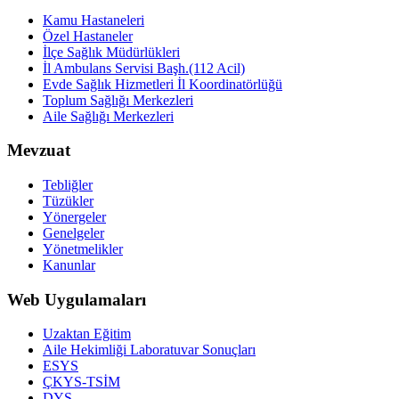
Kamu Hastaneleri
Özel Hastaneler
İlçe Sağlık Müdürlükleri
İl Ambulans Servisi Başh.(112 Acil)
Evde Sağlık Hizmetleri İl Koordinatörlüğü
Toplum Sağlığı Merkezleri
Aile Sağlığı Merkezleri
Mevzuat
Tebliğler
Tüzükler
Yönergeler
Genelgeler
Yönetmelikler
Kanunlar
Web Uygulamaları
Uzaktan Eğitim
Aile Hekimliği Laboratuvar Sonuçları
ESYS
ÇKYS-TSİM
DYS