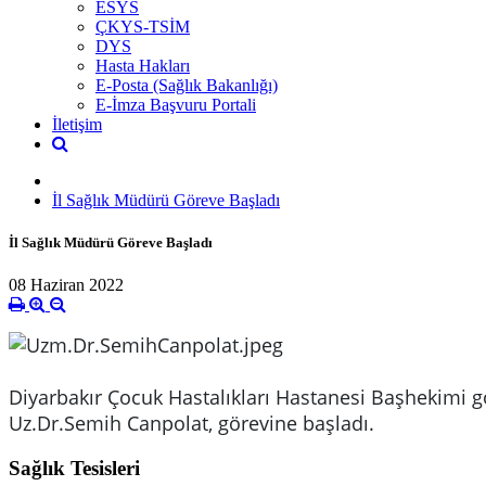
ESYS
ÇKYS-TSİM
DYS
Hasta Hakları
E-Posta (Sağlık Bakanlığı)
E-İmza Başvuru Portali
İletişim
İl Sağlık Müdürü Göreve Başladı
İl Sağlık Müdürü Göreve Başladı
08 Haziran 2022
Diyarbakır Çocuk Hastalıkları Hastanesi Başhekimi g
Uz.Dr.Semih Canpolat, görevine başladı.
Sağlık Tesisleri