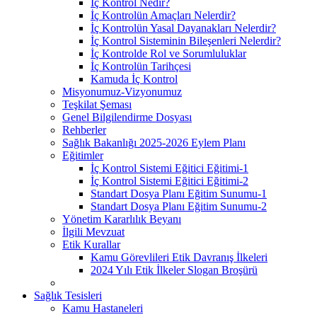
İç Kontrol Nedir?
İç Kontrolün Amaçları Nelerdir?
İç Kontrolün Yasal Dayanakları Nelerdir?
İç Kontrol Sisteminin Bileşenleri Nelerdir?
İç Kontrolde Rol ve Sorumluluklar
İç Kontrolün Tarihçesi
Kamuda İç Kontrol
Misyonumuz-Vizyonumuz
Teşkilat Şeması
Genel Bilgilendirme Dosyası
Rehberler
Sağlık Bakanlığı 2025-2026 Eylem Planı
Eğitimler
İç Kontrol Sistemi Eğitici Eğitimi-1
İç Kontrol Sistemi Eğitici Eğitimi-2
Standart Dosya Planı Eğitim Sunumu-1
Standart Dosya Planı Eğitim Sunumu-2
Yönetim Kararlılık Beyanı
İlgili Mevzuat
Etik Kurallar
Kamu Görevlileri Etik Davranış İlkeleri
2024 Yılı Etik İlkeler Slogan Broşürü
Sağlık Tesisleri
Kamu Hastaneleri