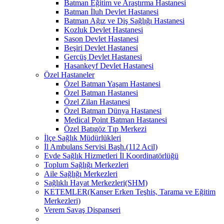
Batman Eğitim ve Araştırma Hastanesi
Batman İluh Devlet Hastanesi
Batman Ağız ve Diş Sağlığı Hastanesi
Kozluk Devlet Hastanesi
Sason Devlet Hastanesi
Beşiri Devlet Hastanesi
Gercüş Devlet Hastanesi
Hasankeyf Devlet Hastanesi
Özel Hastaneler
Özel Batman Yaşam Hastanesi
Özel Batman Hastanesi
Özel Zilan Hastanesi
Özel Batman Dünya Hastanesi
Medical Point Batman Hastanesi
Özel Batıgöz Tıp Merkezi
İlçe Sağlık Müdürlükleri
İl Ambulans Servisi Başh.(112 Acil)
Evde Sağlık Hizmetleri İl Koordinatörlüğü
Toplum Sağlığı Merkezleri
Aile Sağlığı Merkezleri
Sağlıklı Hayat Merkezleri(SHM)
KETEMLER(Kanser Erken Teşhis, Tarama ve Eğitim
Merkezleri)
Verem Savaş Dispanseri