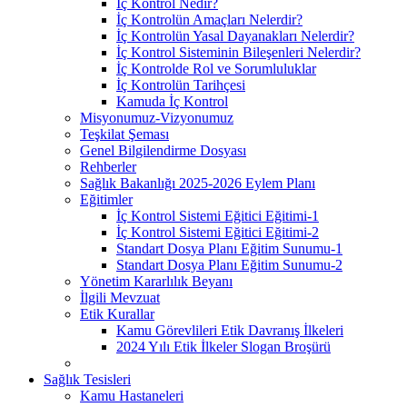
İç Kontrol Nedir?
İç Kontrolün Amaçları Nelerdir?
İç Kontrolün Yasal Dayanakları Nelerdir?
İç Kontrol Sisteminin Bileşenleri Nelerdir?
İç Kontrolde Rol ve Sorumluluklar
İç Kontrolün Tarihçesi
Kamuda İç Kontrol
Misyonumuz-Vizyonumuz
Teşkilat Şeması
Genel Bilgilendirme Dosyası
Rehberler
Sağlık Bakanlığı 2025-2026 Eylem Planı
Eğitimler
İç Kontrol Sistemi Eğitici Eğitimi-1
İç Kontrol Sistemi Eğitici Eğitimi-2
Standart Dosya Planı Eğitim Sunumu-1
Standart Dosya Planı Eğitim Sunumu-2
Yönetim Kararlılık Beyanı
İlgili Mevzuat
Etik Kurallar
Kamu Görevlileri Etik Davranış İlkeleri
2024 Yılı Etik İlkeler Slogan Broşürü
Sağlık Tesisleri
Kamu Hastaneleri