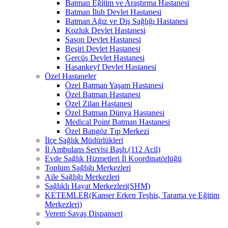
Batman Eğitim ve Araştırma Hastanesi
Batman İluh Devlet Hastanesi
Batman Ağız ve Diş Sağlığı Hastanesi
Kozluk Devlet Hastanesi
Sason Devlet Hastanesi
Beşiri Devlet Hastanesi
Gercüş Devlet Hastanesi
Hasankeyf Devlet Hastanesi
Özel Hastaneler
Özel Batman Yaşam Hastanesi
Özel Batman Hastanesi
Özel Zilan Hastanesi
Özel Batman Dünya Hastanesi
Medical Point Batman Hastanesi
Özel Batıgöz Tıp Merkezi
İlçe Sağlık Müdürlükleri
İl Ambulans Servisi Başh.(112 Acil)
Evde Sağlık Hizmetleri İl Koordinatörlüğü
Toplum Sağlığı Merkezleri
Aile Sağlığı Merkezleri
Sağlıklı Hayat Merkezleri(SHM)
KETEMLER(Kanser Erken Teşhis, Tarama ve Eğitim
Merkezleri)
Verem Savaş Dispanseri