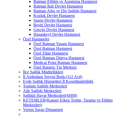
Batman Eğitim ve Araştırma Hastanesi
Batman İluh Devlet Hastanesi
Batman Ağız ve Diş Sağlığı Hastanesi
Kozluk Devlet Hastanesi
Sason Devlet Hastanesi
Beşiri Devlet Hastanesi
Gercüş Devlet Hastanesi
Hasankeyf Devlet Hastanesi
Özel Hastaneler
Özel Batman Yaşam Hastanesi
Özel Batman Hastanesi
Özel Zilan Hastanesi
Özel Batman Dünya Hastanesi
Medical Point Batman Hastanesi
Özel Batıgöz Tıp Merkezi
İlçe Sağlık Müdürlükleri
İl Ambulans Servisi Başh.(112 Acil)
Evde Sağlık Hizmetleri İl Koordinatörlüğü
Toplum Sağlığı Merkezleri
Aile Sağlığı Merkezleri
Sağlıklı Hayat Merkezleri(SHM)
KETEMLER(Kanser Erken Teşhis, Tarama ve Eğitim
Merkezleri)
Verem Savaş Dispanseri