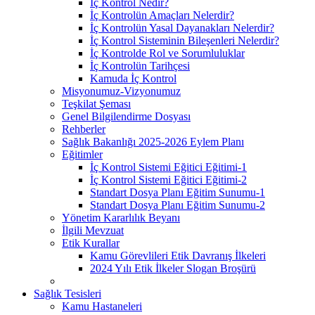
İç Kontrol Nedir?
İç Kontrolün Amaçları Nelerdir?
İç Kontrolün Yasal Dayanakları Nelerdir?
İç Kontrol Sisteminin Bileşenleri Nelerdir?
İç Kontrolde Rol ve Sorumluluklar
İç Kontrolün Tarihçesi
Kamuda İç Kontrol
Misyonumuz-Vizyonumuz
Teşkilat Şeması
Genel Bilgilendirme Dosyası
Rehberler
Sağlık Bakanlığı 2025-2026 Eylem Planı
Eğitimler
İç Kontrol Sistemi Eğitici Eğitimi-1
İç Kontrol Sistemi Eğitici Eğitimi-2
Standart Dosya Planı Eğitim Sunumu-1
Standart Dosya Planı Eğitim Sunumu-2
Yönetim Kararlılık Beyanı
İlgili Mevzuat
Etik Kurallar
Kamu Görevlileri Etik Davranış İlkeleri
2024 Yılı Etik İlkeler Slogan Broşürü
Sağlık Tesisleri
Kamu Hastaneleri