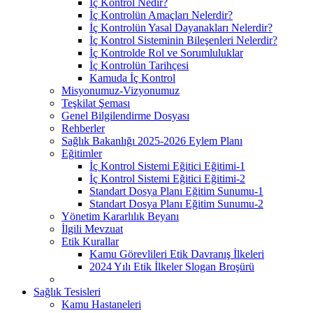
İç Kontrol Nedir?
İç Kontrolün Amaçları Nelerdir?
İç Kontrolün Yasal Dayanakları Nelerdir?
İç Kontrol Sisteminin Bileşenleri Nelerdir?
İç Kontrolde Rol ve Sorumluluklar
İç Kontrolün Tarihçesi
Kamuda İç Kontrol
Misyonumuz-Vizyonumuz
Teşkilat Şeması
Genel Bilgilendirme Dosyası
Rehberler
Sağlık Bakanlığı 2025-2026 Eylem Planı
Eğitimler
İç Kontrol Sistemi Eğitici Eğitimi-1
İç Kontrol Sistemi Eğitici Eğitimi-2
Standart Dosya Planı Eğitim Sunumu-1
Standart Dosya Planı Eğitim Sunumu-2
Yönetim Kararlılık Beyanı
İlgili Mevzuat
Etik Kurallar
Kamu Görevlileri Etik Davranış İlkeleri
2024 Yılı Etik İlkeler Slogan Broşürü
Sağlık Tesisleri
Kamu Hastaneleri