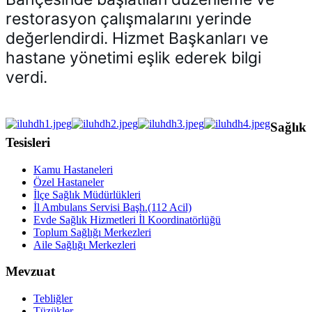
restorasyon çalışmalarını yerinde 
değerlendirdi. Hizmet Başkanları ve 
hastane yönetimi eşlik ederek bilgi 
verdi.
Sağlık
Tesisleri
Kamu Hastaneleri
Özel Hastaneler
İlçe Sağlık Müdürlükleri
İl Ambulans Servisi Başh.(112 Acil)
Evde Sağlık Hizmetleri İl Koordinatörlüğü
Toplum Sağlığı Merkezleri
Aile Sağlığı Merkezleri
Mevzuat
Tebliğler
Tüzükler