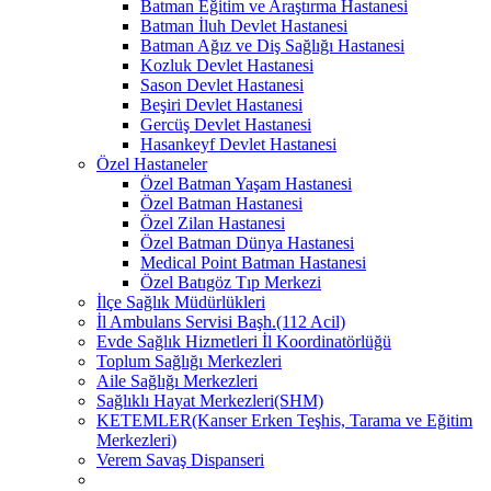
Batman Eğitim ve Araştırma Hastanesi
Batman İluh Devlet Hastanesi
Batman Ağız ve Diş Sağlığı Hastanesi
Kozluk Devlet Hastanesi
Sason Devlet Hastanesi
Beşiri Devlet Hastanesi
Gercüş Devlet Hastanesi
Hasankeyf Devlet Hastanesi
Özel Hastaneler
Özel Batman Yaşam Hastanesi
Özel Batman Hastanesi
Özel Zilan Hastanesi
Özel Batman Dünya Hastanesi
Medical Point Batman Hastanesi
Özel Batıgöz Tıp Merkezi
İlçe Sağlık Müdürlükleri
İl Ambulans Servisi Başh.(112 Acil)
Evde Sağlık Hizmetleri İl Koordinatörlüğü
Toplum Sağlığı Merkezleri
Aile Sağlığı Merkezleri
Sağlıklı Hayat Merkezleri(SHM)
KETEMLER(Kanser Erken Teşhis, Tarama ve Eğitim
Merkezleri)
Verem Savaş Dispanseri