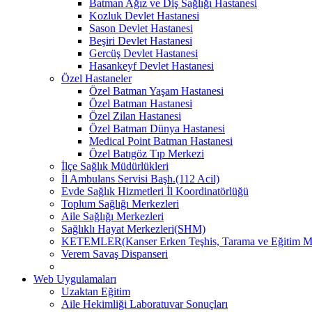
Batman Ağız ve Diş Sağlığı Hastanesi
Kozluk Devlet Hastanesi
Sason Devlet Hastanesi
Beşiri Devlet Hastanesi
Gercüş Devlet Hastanesi
Hasankeyf Devlet Hastanesi
Özel Hastaneler
Özel Batman Yaşam Hastanesi
Özel Batman Hastanesi
Özel Zilan Hastanesi
Özel Batman Dünya Hastanesi
Medical Point Batman Hastanesi
Özel Batıgöz Tıp Merkezi
İlçe Sağlık Müdürlükleri
İl Ambulans Servisi Başh.(112 Acil)
Evde Sağlık Hizmetleri İl Koordinatörlüğü
Toplum Sağlığı Merkezleri
Aile Sağlığı Merkezleri
Sağlıklı Hayat Merkezleri(SHM)
KETEMLER(Kanser Erken Teşhis, Tarama ve Eğitim Me
Verem Savaş Dispanseri
Web Uygulamaları
Uzaktan Eğitim
Aile Hekimliği Laboratuvar Sonuçları