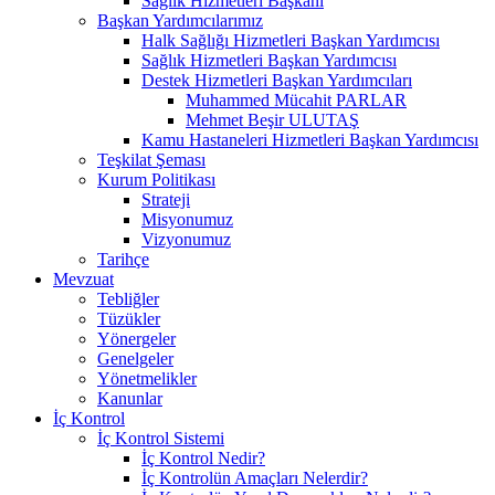
Sağlık Hizmetleri Başkanı
Başkan Yardımcılarımız
Halk Sağlığı Hizmetleri Başkan Yardımcısı
Sağlık Hizmetleri Başkan Yardımcısı
Destek Hizmetleri Başkan Yardımcıları
Muhammed Mücahit PARLAR
Mehmet Beşir ULUTAŞ
Kamu Hastaneleri Hizmetleri Başkan Yardımcısı
Teşkilat Şeması
Kurum Politikası
Strateji
Misyonumuz
Vizyonumuz
Tarihçe
Mevzuat
Tebliğler
Tüzükler
Yönergeler
Genelgeler
Yönetmelikler
Kanunlar
İç Kontrol
İç Kontrol Sistemi
İç Kontrol Nedir?
İç Kontrolün Amaçları Nelerdir?