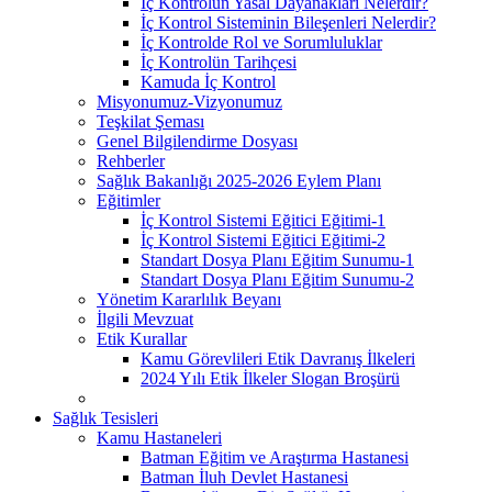
İç Kontrolün Yasal Dayanakları Nelerdir?
İç Kontrol Sisteminin Bileşenleri Nelerdir?
İç Kontrolde Rol ve Sorumluluklar
İç Kontrolün Tarihçesi
Kamuda İç Kontrol
Misyonumuz-Vizyonumuz
Teşkilat Şeması
Genel Bilgilendirme Dosyası
Rehberler
Sağlık Bakanlığı 2025-2026 Eylem Planı
Eğitimler
İç Kontrol Sistemi Eğitici Eğitimi-1
İç Kontrol Sistemi Eğitici Eğitimi-2
Standart Dosya Planı Eğitim Sunumu-1
Standart Dosya Planı Eğitim Sunumu-2
Yönetim Kararlılık Beyanı
İlgili Mevzuat
Etik Kurallar
Kamu Görevlileri Etik Davranış İlkeleri
2024 Yılı Etik İlkeler Slogan Broşürü
Sağlık Tesisleri
Kamu Hastaneleri
Batman Eğitim ve Araştırma Hastanesi
Batman İluh Devlet Hastanesi