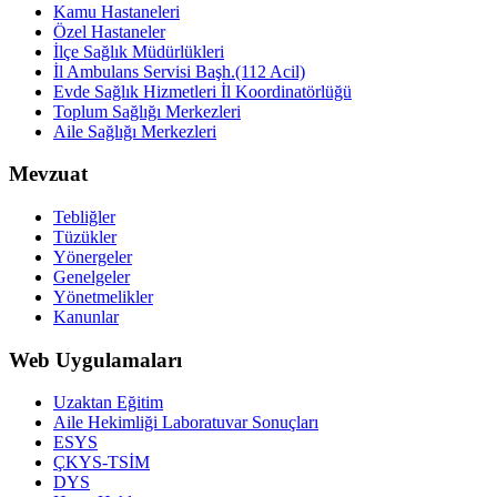
Kamu Hastaneleri
Özel Hastaneler
İlçe Sağlık Müdürlükleri
İl Ambulans Servisi Başh.(112 Acil)
Evde Sağlık Hizmetleri İl Koordinatörlüğü
Toplum Sağlığı Merkezleri
Aile Sağlığı Merkezleri
Mevzuat
Tebliğler
Tüzükler
Yönergeler
Genelgeler
Yönetmelikler
Kanunlar
Web Uygulamaları
Uzaktan Eğitim
Aile Hekimliği Laboratuvar Sonuçları
ESYS
ÇKYS-TSİM
DYS