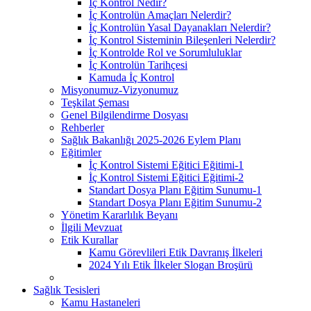
İç Kontrol Nedir?
İç Kontrolün Amaçları Nelerdir?
İç Kontrolün Yasal Dayanakları Nelerdir?
İç Kontrol Sisteminin Bileşenleri Nelerdir?
İç Kontrolde Rol ve Sorumluluklar
İç Kontrolün Tarihçesi
Kamuda İç Kontrol
Misyonumuz-Vizyonumuz
Teşkilat Şeması
Genel Bilgilendirme Dosyası
Rehberler
Sağlık Bakanlığı 2025-2026 Eylem Planı
Eğitimler
İç Kontrol Sistemi Eğitici Eğitimi-1
İç Kontrol Sistemi Eğitici Eğitimi-2
Standart Dosya Planı Eğitim Sunumu-1
Standart Dosya Planı Eğitim Sunumu-2
Yönetim Kararlılık Beyanı
İlgili Mevzuat
Etik Kurallar
Kamu Görevlileri Etik Davranış İlkeleri
2024 Yılı Etik İlkeler Slogan Broşürü
Sağlık Tesisleri
Kamu Hastaneleri