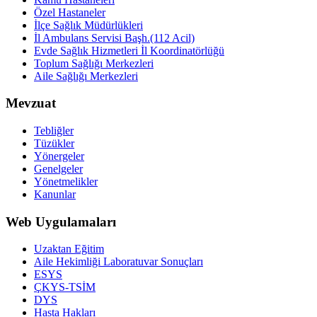
Özel Hastaneler
İlçe Sağlık Müdürlükleri
İl Ambulans Servisi Başh.(112 Acil)
Evde Sağlık Hizmetleri İl Koordinatörlüğü
Toplum Sağlığı Merkezleri
Aile Sağlığı Merkezleri
Mevzuat
Tebliğler
Tüzükler
Yönergeler
Genelgeler
Yönetmelikler
Kanunlar
Web Uygulamaları
Uzaktan Eğitim
Aile Hekimliği Laboratuvar Sonuçları
ESYS
ÇKYS-TSİM
DYS
Hasta Hakları