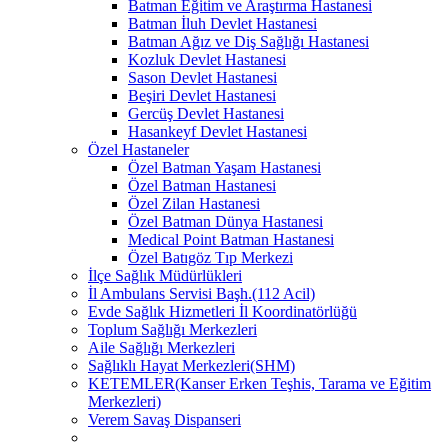
Batman Eğitim ve Araştırma Hastanesi
Batman İluh Devlet Hastanesi
Batman Ağız ve Diş Sağlığı Hastanesi
Kozluk Devlet Hastanesi
Sason Devlet Hastanesi
Beşiri Devlet Hastanesi
Gercüş Devlet Hastanesi
Hasankeyf Devlet Hastanesi
Özel Hastaneler
Özel Batman Yaşam Hastanesi
Özel Batman Hastanesi
Özel Zilan Hastanesi
Özel Batman Dünya Hastanesi
Medical Point Batman Hastanesi
Özel Batıgöz Tıp Merkezi
İlçe Sağlık Müdürlükleri
İl Ambulans Servisi Başh.(112 Acil)
Evde Sağlık Hizmetleri İl Koordinatörlüğü
Toplum Sağlığı Merkezleri
Aile Sağlığı Merkezleri
Sağlıklı Hayat Merkezleri(SHM)
KETEMLER(Kanser Erken Teşhis, Tarama ve Eğitim
Merkezleri)
Verem Savaş Dispanseri