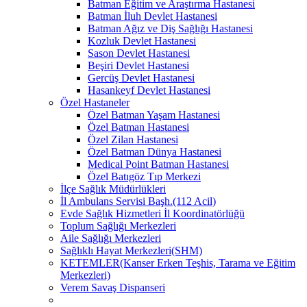
Batman Eğitim ve Araştırma Hastanesi
Batman İluh Devlet Hastanesi
Batman Ağız ve Diş Sağlığı Hastanesi
Kozluk Devlet Hastanesi
Sason Devlet Hastanesi
Beşiri Devlet Hastanesi
Gercüş Devlet Hastanesi
Hasankeyf Devlet Hastanesi
Özel Hastaneler
Özel Batman Yaşam Hastanesi
Özel Batman Hastanesi
Özel Zilan Hastanesi
Özel Batman Dünya Hastanesi
Medical Point Batman Hastanesi
Özel Batıgöz Tıp Merkezi
İlçe Sağlık Müdürlükleri
İl Ambulans Servisi Başh.(112 Acil)
Evde Sağlık Hizmetleri İl Koordinatörlüğü
Toplum Sağlığı Merkezleri
Aile Sağlığı Merkezleri
Sağlıklı Hayat Merkezleri(SHM)
KETEMLER(Kanser Erken Teşhis, Tarama ve Eğitim
Merkezleri)
Verem Savaş Dispanseri