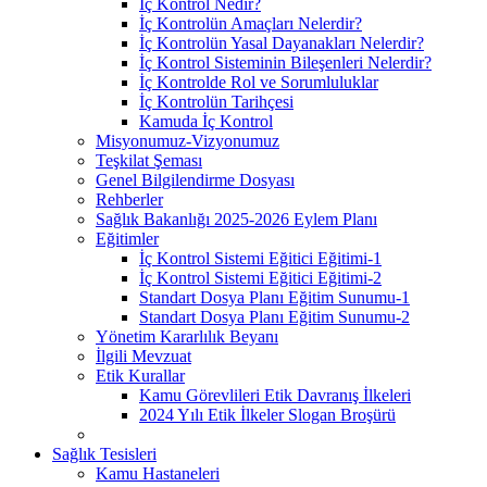
İç Kontrol Nedir?
İç Kontrolün Amaçları Nelerdir?
İç Kontrolün Yasal Dayanakları Nelerdir?
İç Kontrol Sisteminin Bileşenleri Nelerdir?
İç Kontrolde Rol ve Sorumluluklar
İç Kontrolün Tarihçesi
Kamuda İç Kontrol
Misyonumuz-Vizyonumuz
Teşkilat Şeması
Genel Bilgilendirme Dosyası
Rehberler
Sağlık Bakanlığı 2025-2026 Eylem Planı
Eğitimler
İç Kontrol Sistemi Eğitici Eğitimi-1
İç Kontrol Sistemi Eğitici Eğitimi-2
Standart Dosya Planı Eğitim Sunumu-1
Standart Dosya Planı Eğitim Sunumu-2
Yönetim Kararlılık Beyanı
İlgili Mevzuat
Etik Kurallar
Kamu Görevlileri Etik Davranış İlkeleri
2024 Yılı Etik İlkeler Slogan Broşürü
Sağlık Tesisleri
Kamu Hastaneleri