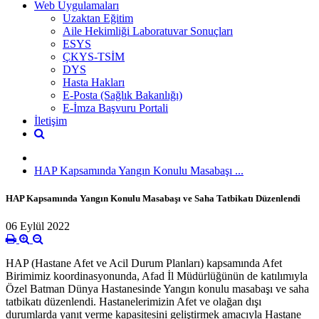
Web Uygulamaları
Uzaktan Eğitim
Aile Hekimliği Laboratuvar Sonuçları
ESYS
ÇKYS-TSİM
DYS
Hasta Hakları
E-Posta (Sağlık Bakanlığı)
E-İmza Başvuru Portali
İletişim
HAP Kapsamında Yangın Konulu Masabaşı ...
HAP Kapsamında Yangın Konulu Masabaşı ve Saha Tatbikatı Düzenlendi
06 Eylül 2022
HAP (Hastane Afet ve Acil Durum Planları) kapsamında Afet
Birimimiz koordinasyonunda, Afad İl Müdürlüğünün de katılımıyla
Özel Batman Dünya Hastanesinde Yangın konulu masabaşı ve saha
tatbikatı düzenlendi. Hastanelerimizin Afet ve olağan dışı
durumlarda yanıt verme kapasitesini geliştirmek amacıyla Hastane