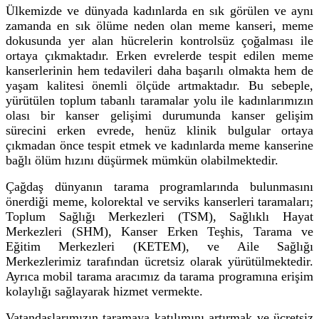
Ülkemizde ve dünyada kadınlarda en sık görülen ve aynı
zamanda en sık ölüme neden olan meme kanseri, meme
dokusunda yer alan hücrelerin kontrolsüz çoğalması ile
ortaya çıkmaktadır. Erken evrelerde tespit edilen meme
kanserlerinin hem tedavileri daha başarılı olmakta hem de
yaşam kalitesi önemli ölçüde artmaktadır. Bu sebeple,
yürütülen toplum tabanlı taramalar yolu ile kadınlarımızın
olası bir kanser gelişimi durumunda kanser gelişim
sürecini erken evrede, henüz klinik bulgular ortaya
çıkmadan önce tespit etmek ve kadınlarda meme kanserine
bağlı ölüm hızını düşürmek mümkün olabilmektedir.
Çağdaş dünyanın tarama programlarında bulunmasını
önerdiği meme, kolorektal ve serviks kanserleri taramaları;
Toplum Sağlığı Merkezleri (TSM), Sağlıklı Hayat
Merkezleri (SHM), Kanser Erken Teşhis, Tarama ve
Eğitim Merkezleri (KETEM), ve Aile Sağlığı
Merkezlerimiz tarafından ücretsiz olarak yürütülmektedir.
Ayrıca mobil tarama aracımız da tarama programına erişim
kolaylığı sağlayarak hizmet vermekte.
Vatandaşlarımızın taramaya katılımını artırmak ve ücretsiz