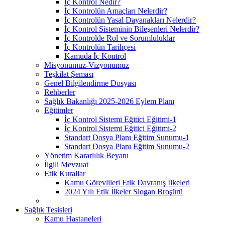
İç Kontrol Nedir?
İç Kontrolün Amaçları Nelerdir?
İç Kontrolün Yasal Dayanakları Nelerdir?
İç Kontrol Sisteminin Bileşenleri Nelerdir?
İç Kontrolde Rol ve Sorumluluklar
İç Kontrolün Tarihçesi
Kamuda İç Kontrol
Misyonumuz-Vizyonumuz
Teşkilat Şeması
Genel Bilgilendirme Dosyası
Rehberler
Sağlık Bakanlığı 2025-2026 Eylem Planı
Eğitimler
İç Kontrol Sistemi Eğitici Eğitimi-1
İç Kontrol Sistemi Eğitici Eğitimi-2
Standart Dosya Planı Eğitim Sunumu-1
Standart Dosya Planı Eğitim Sunumu-2
Yönetim Kararlılık Beyanı
İlgili Mevzuat
Etik Kurallar
Kamu Görevlileri Etik Davranış İlkeleri
2024 Yılı Etik İlkeler Slogan Broşürü
Sağlık Tesisleri
Kamu Hastaneleri