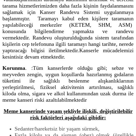
tarama hizmetlerimizden daha fazla kişinin faydalanmasını
sağlamak için Kanser Randevu Sistemi uygulanmaya
başlanmıştır. Taramayı kabul eden kişilere taramanın
yapılabileceği merkezler (KETEM, SHM, ASM)
konusunda bilgilendirme yapmakta ve randevu
vermektedir. Randevu oluşturulduğunda sistem tarafından
kişilerin cep telefonuna ilgili taramayı hangi tarihte, nerede
yaptıracağı bilgisi iletilmektedir.Kanserle mücadelemizi
kesintisiz devam etmektedir.
Korunma
. :Tüm kanserlerde olduğu gibi; sebze ve
meyveden zengin, uygun koşullarda hazırlanmış gıdaların
tüketimi ile sağlıklı beslenme alışkanlıklarının
yerleştirilmesi, fiziksel aktivitenin artırılması, sağlıklı
kiloda olma, sigara ve alkol kullanımından uzak durma ile
meme kanseri riski azaltılabilmektedir
Meme kanserinde yaşam şekliyle ilişkili, değiştirilebilir
risk faktörleri aşağıdaki gibidir:
Sedanter/hareketsiz bir yaşam sürmek,
Fazla kilolu ya da şişman (obez) olmak (özellikle