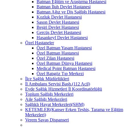
Batman Eğitim ve Araştırma Hastanesi
Batman İluh Devlet Hastanesi
Batman Ağız ve Diş Sağlığı Hastanesi
Kozluk Devlet Hastanesi
Sason Devlet Hastanesi
Beşiri Devlet Hastanesi
Gercüş Devlet Hastanesi
Hasankeyf Devlet Hastanesi
Özel Hastaneler
Özel Batman Yaşam Hastanesi
Özel Batman Hastanesi
Özel Zilan Hastanesi
Özel Batman Dünya Hastanesi
Medical Point Batman Hastanesi
Özel Batıgöz Tıp Merkezi
İlçe Sağlık Müdürlükleri
İl Ambulans Servisi Başh.(112 Acil)
Evde Sağlık Hizmetleri İl Koordinatörlüğü
Toplum Sağlığı Merkezleri
Aile Sağlığı Merkezleri
Sağlıklı Hayat Merkezleri(SHM)
KETEMLER(Kanser Erken Teşhis, Tarama ve Eğitim
Merkezleri)
Verem Savaş Dispanseri