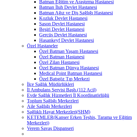
Batman Eğitim ve Araştırma Hastanesi
Batman İluh Devlet Hastanesi
Batman Ağız ve Diş Sağlığı Hastanesi
Kozluk Devlet Hastanesi
Sason Devlet Hastanesi
Beşiri Devlet Hastanesi
Gercüş Devlet Hastanesi
Hasankeyf Devlet Hastanesi
Özel Hastaneler
Özel Batman Yaşam Hastanesi
Özel Batman Hastanesi
Özel Zilan Hastanesi
Özel Batman Dünya Hastanesi
Medical Point Batman Hastanesi
Özel Batıgöz Tıp Merkezi
İlçe Sağlık Müdürlükleri
İl Ambulans Servisi Başh.(112 Acil)
Evde Sağlık Hizmetleri İl Koordinatörlüğü
Toplum Sağlığı Merkezleri
Aile Sağlığı Merkezleri
Sağlıklı Hayat Merkezleri(SHM)
KETEMLER(Kanser Erken Teşhis, Tarama ve Eğitim
Merkezleri)
Verem Savaş Dispanseri