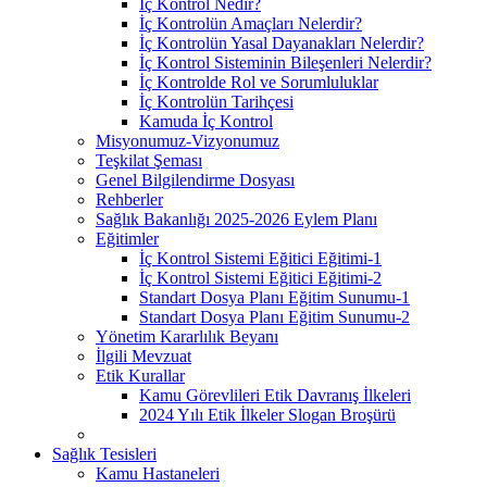
İç Kontrol Nedir?
İç Kontrolün Amaçları Nelerdir?
İç Kontrolün Yasal Dayanakları Nelerdir?
İç Kontrol Sisteminin Bileşenleri Nelerdir?
İç Kontrolde Rol ve Sorumluluklar
İç Kontrolün Tarihçesi
Kamuda İç Kontrol
Misyonumuz-Vizyonumuz
Teşkilat Şeması
Genel Bilgilendirme Dosyası
Rehberler
Sağlık Bakanlığı 2025-2026 Eylem Planı
Eğitimler
İç Kontrol Sistemi Eğitici Eğitimi-1
İç Kontrol Sistemi Eğitici Eğitimi-2
Standart Dosya Planı Eğitim Sunumu-1
Standart Dosya Planı Eğitim Sunumu-2
Yönetim Kararlılık Beyanı
İlgili Mevzuat
Etik Kurallar
Kamu Görevlileri Etik Davranış İlkeleri
2024 Yılı Etik İlkeler Slogan Broşürü
Sağlık Tesisleri
Kamu Hastaneleri