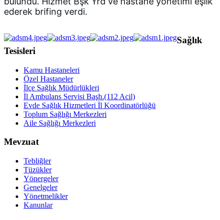
bulundu. Hizmet Bşk Yrd ve hastane yönetimi eşlik 
ederek brifing verdi.
Sağlık
Tesisleri
Kamu Hastaneleri
Özel Hastaneler
İlçe Sağlık Müdürlükleri
İl Ambulans Servisi Başh.(112 Acil)
Evde Sağlık Hizmetleri İl Koordinatörlüğü
Toplum Sağlığı Merkezleri
Aile Sağlığı Merkezleri
Mevzuat
Tebliğler
Tüzükler
Yönergeler
Genelgeler
Yönetmelikler
Kanunlar