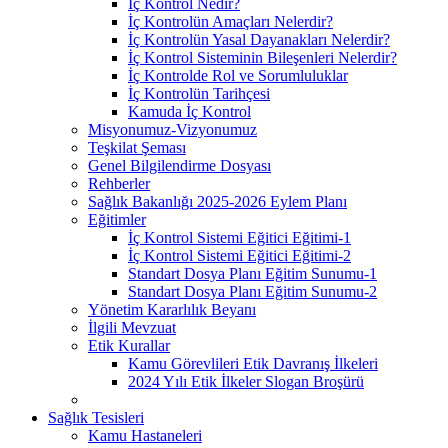
İç Kontrol Nedir?
İç Kontrolün Amaçları Nelerdir?
İç Kontrolün Yasal Dayanakları Nelerdir?
İç Kontrol Sisteminin Bileşenleri Nelerdir?
İç Kontrolde Rol ve Sorumluluklar
İç Kontrolün Tarihçesi
Kamuda İç Kontrol
Misyonumuz-Vizyonumuz
Teşkilat Şeması
Genel Bilgilendirme Dosyası
Rehberler
Sağlık Bakanlığı 2025-2026 Eylem Planı
Eğitimler
İç Kontrol Sistemi Eğitici Eğitimi-1
İç Kontrol Sistemi Eğitici Eğitimi-2
Standart Dosya Planı Eğitim Sunumu-1
Standart Dosya Planı Eğitim Sunumu-2
Yönetim Kararlılık Beyanı
İlgili Mevzuat
Etik Kurallar
Kamu Görevlileri Etik Davranış İlkeleri
2024 Yılı Etik İlkeler Slogan Broşürü
Sağlık Tesisleri
Kamu Hastaneleri