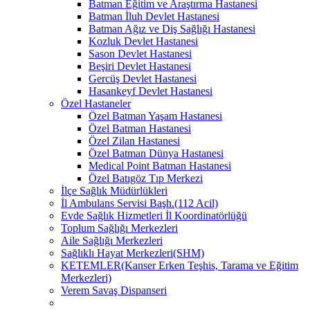
Batman Eğitim ve Araştırma Hastanesi
Batman İluh Devlet Hastanesi
Batman Ağız ve Diş Sağlığı Hastanesi
Kozluk Devlet Hastanesi
Sason Devlet Hastanesi
Beşiri Devlet Hastanesi
Gercüş Devlet Hastanesi
Hasankeyf Devlet Hastanesi
Özel Hastaneler
Özel Batman Yaşam Hastanesi
Özel Batman Hastanesi
Özel Zilan Hastanesi
Özel Batman Dünya Hastanesi
Medical Point Batman Hastanesi
Özel Batıgöz Tıp Merkezi
İlçe Sağlık Müdürlükleri
İl Ambulans Servisi Başh.(112 Acil)
Evde Sağlık Hizmetleri İl Koordinatörlüğü
Toplum Sağlığı Merkezleri
Aile Sağlığı Merkezleri
Sağlıklı Hayat Merkezleri(SHM)
KETEMLER(Kanser Erken Teşhis, Tarama ve Eğitim
Merkezleri)
Verem Savaş Dispanseri