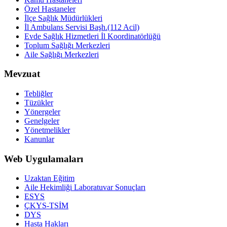
Özel Hastaneler
İlçe Sağlık Müdürlükleri
İl Ambulans Servisi Başh.(112 Acil)
Evde Sağlık Hizmetleri İl Koordinatörlüğü
Toplum Sağlığı Merkezleri
Aile Sağlığı Merkezleri
Mevzuat
Tebliğler
Tüzükler
Yönergeler
Genelgeler
Yönetmelikler
Kanunlar
Web Uygulamaları
Uzaktan Eğitim
Aile Hekimliği Laboratuvar Sonuçları
ESYS
ÇKYS-TSİM
DYS
Hasta Hakları