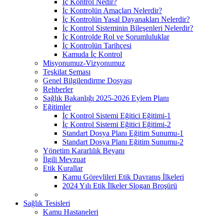
İç Kontrol Nedir?
İç Kontrolün Amaçları Nelerdir?
İç Kontrolün Yasal Dayanakları Nelerdir?
İç Kontrol Sisteminin Bileşenleri Nelerdir?
İç Kontrolde Rol ve Sorumluluklar
İç Kontrolün Tarihçesi
Kamuda İç Kontrol
Misyonumuz-Vizyonumuz
Teşkilat Şeması
Genel Bilgilendirme Dosyası
Rehberler
Sağlık Bakanlığı 2025-2026 Eylem Planı
Eğitimler
İç Kontrol Sistemi Eğitici Eğitimi-1
İç Kontrol Sistemi Eğitici Eğitimi-2
Standart Dosya Planı Eğitim Sunumu-1
Standart Dosya Planı Eğitim Sunumu-2
Yönetim Kararlılık Beyanı
İlgili Mevzuat
Etik Kurallar
Kamu Görevlileri Etik Davranış İlkeleri
2024 Yılı Etik İlkeler Slogan Broşürü
Sağlık Tesisleri
Kamu Hastaneleri