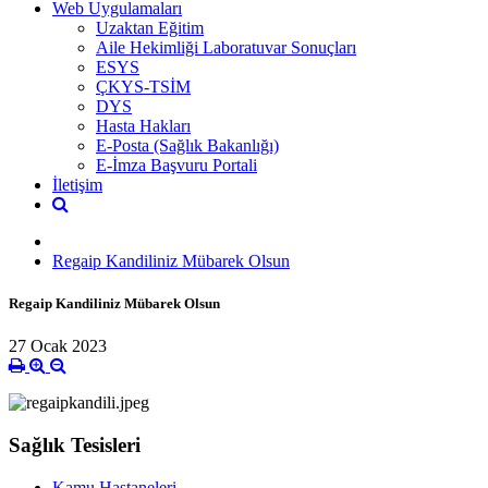
Web Uygulamaları
Uzaktan Eğitim
Aile Hekimliği Laboratuvar Sonuçları
ESYS
ÇKYS-TSİM
DYS
Hasta Hakları
E-Posta (Sağlık Bakanlığı)
E-İmza Başvuru Portali
İletişim
Regaip Kandiliniz Mübarek Olsun
Regaip Kandiliniz Mübarek Olsun
27 Ocak 2023
Sağlık Tesisleri
Kamu Hastaneleri