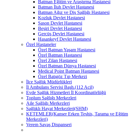
Batman Eğitim ve Araştırma Hastanesi
Batman İluh Devlet Hastanesi
Batman Ağız ve Diş Sağlığı Hastanesi
Kozluk Devlet Hastanesi
Sason Devlet Hastanesi
Beşiri Devlet Hastanesi
Gercüş Devlet Hastanesi
Hasankeyf Devlet Hastanesi
Özel Hastaneler
Özel Batman Yaşam Hastanesi
Özel Batman Hastanesi
Özel Zilan Hastanesi
Özel Batman Dünya Hastanesi
Medical Point Batman Hastanesi
Özel Batıgöz Tıp Merkezi
İlçe Sağlık Müdürlükleri
İl Ambulans Servisi Başh.(112 Acil)
Evde Sağlık Hizmetleri İl Koordinatörlüğü
Toplum Sağlığı Merkezleri
Aile Sağlığı Merkezleri
Sağlıklı Hayat Merkezleri(SHM)
KETEMLER(Kanser Erken Teşhis, Tarama ve Eğitim
Merkezleri)
Verem Savaş Dispanseri