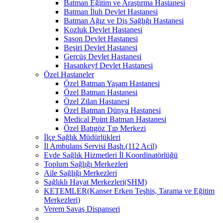
Batman Eğitim ve Araştırma Hastanesi
Batman İluh Devlet Hastanesi
Batman Ağız ve Diş Sağlığı Hastanesi
Kozluk Devlet Hastanesi
Sason Devlet Hastanesi
Beşiri Devlet Hastanesi
Gercüş Devlet Hastanesi
Hasankeyf Devlet Hastanesi
Özel Hastaneler
Özel Batman Yaşam Hastanesi
Özel Batman Hastanesi
Özel Zilan Hastanesi
Özel Batman Dünya Hastanesi
Medical Point Batman Hastanesi
Özel Batıgöz Tıp Merkezi
İlçe Sağlık Müdürlükleri
İl Ambulans Servisi Başh.(112 Acil)
Evde Sağlık Hizmetleri İl Koordinatörlüğü
Toplum Sağlığı Merkezleri
Aile Sağlığı Merkezleri
Sağlıklı Hayat Merkezleri(SHM)
KETEMLER(Kanser Erken Teşhis, Tarama ve Eğitim
Merkezleri)
Verem Savaş Dispanseri