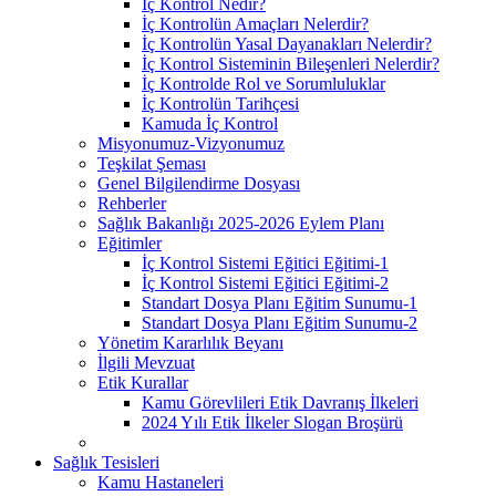
İç Kontrol Nedir?
İç Kontrolün Amaçları Nelerdir?
İç Kontrolün Yasal Dayanakları Nelerdir?
İç Kontrol Sisteminin Bileşenleri Nelerdir?
İç Kontrolde Rol ve Sorumluluklar
İç Kontrolün Tarihçesi
Kamuda İç Kontrol
Misyonumuz-Vizyonumuz
Teşkilat Şeması
Genel Bilgilendirme Dosyası
Rehberler
Sağlık Bakanlığı 2025-2026 Eylem Planı
Eğitimler
İç Kontrol Sistemi Eğitici Eğitimi-1
İç Kontrol Sistemi Eğitici Eğitimi-2
Standart Dosya Planı Eğitim Sunumu-1
Standart Dosya Planı Eğitim Sunumu-2
Yönetim Kararlılık Beyanı
İlgili Mevzuat
Etik Kurallar
Kamu Görevlileri Etik Davranış İlkeleri
2024 Yılı Etik İlkeler Slogan Broşürü
Sağlık Tesisleri
Kamu Hastaneleri