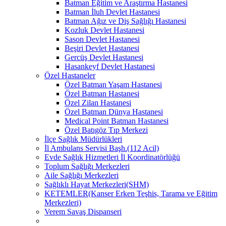
Batman Eğitim ve Araştırma Hastanesi
Batman İluh Devlet Hastanesi
Batman Ağız ve Diş Sağlığı Hastanesi
Kozluk Devlet Hastanesi
Sason Devlet Hastanesi
Beşiri Devlet Hastanesi
Gercüş Devlet Hastanesi
Hasankeyf Devlet Hastanesi
Özel Hastaneler
Özel Batman Yaşam Hastanesi
Özel Batman Hastanesi
Özel Zilan Hastanesi
Özel Batman Dünya Hastanesi
Medical Point Batman Hastanesi
Özel Batıgöz Tıp Merkezi
İlçe Sağlık Müdürlükleri
İl Ambulans Servisi Başh.(112 Acil)
Evde Sağlık Hizmetleri İl Koordinatörlüğü
Toplum Sağlığı Merkezleri
Aile Sağlığı Merkezleri
Sağlıklı Hayat Merkezleri(SHM)
KETEMLER(Kanser Erken Teşhis, Tarama ve Eğitim
Merkezleri)
Verem Savaş Dispanseri