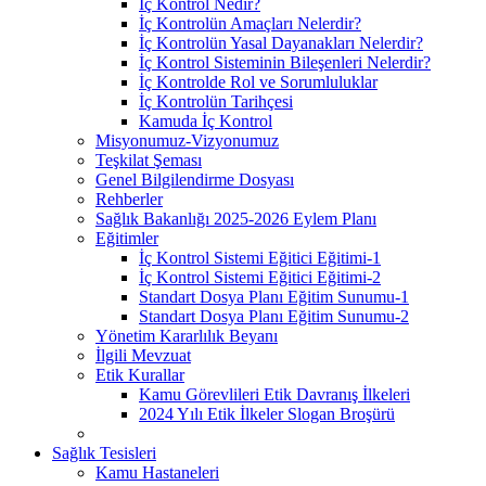
İç Kontrol Nedir?
İç Kontrolün Amaçları Nelerdir?
İç Kontrolün Yasal Dayanakları Nelerdir?
İç Kontrol Sisteminin Bileşenleri Nelerdir?
İç Kontrolde Rol ve Sorumluluklar
İç Kontrolün Tarihçesi
Kamuda İç Kontrol
Misyonumuz-Vizyonumuz
Teşkilat Şeması
Genel Bilgilendirme Dosyası
Rehberler
Sağlık Bakanlığı 2025-2026 Eylem Planı
Eğitimler
İç Kontrol Sistemi Eğitici Eğitimi-1
İç Kontrol Sistemi Eğitici Eğitimi-2
Standart Dosya Planı Eğitim Sunumu-1
Standart Dosya Planı Eğitim Sunumu-2
Yönetim Kararlılık Beyanı
İlgili Mevzuat
Etik Kurallar
Kamu Görevlileri Etik Davranış İlkeleri
2024 Yılı Etik İlkeler Slogan Broşürü
Sağlık Tesisleri
Kamu Hastaneleri