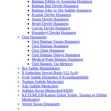
Batman Eğitim ve Araştırma Hastanesi
Batman İluh Devlet Hastanesi
Batman Ağız ve Diş Sağlığı Hastanesi
Kozluk Devlet Hastanesi
Sason Devlet Hastanesi
Beşiri Devlet Hastanesi
Gercüş Devlet Hastanesi
Hasankeyf Devlet Hastanesi
Özel Hastaneler
Özel Batman Yaşam Hastanesi
Özel Batman Hastanesi
Özel Zilan Hastanesi
Özel Batman Dünya Hastanesi
Medical Point Batman Hastanesi
Özel Batıgöz Tıp Merkezi
İlçe Sağlık Müdürlükleri
İl Ambulans Servisi Başh.(112 Acil)
Evde Sağlık Hizmetleri İl Koordinatörlüğü
Toplum Sağlığı Merkezleri
Aile Sağlığı Merkezleri
Sağlıklı Hayat Merkezleri(SHM)
KETEMLER(Kanser Erken Teşhis, Tarama ve Eğitim
Merkezleri)
Verem Savaş Dispanseri