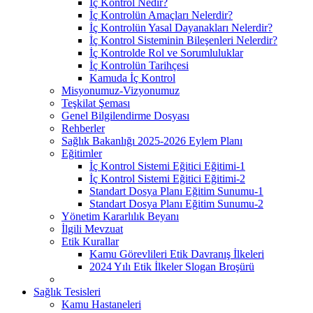
İç Kontrol Nedir?
İç Kontrolün Amaçları Nelerdir?
İç Kontrolün Yasal Dayanakları Nelerdir?
İç Kontrol Sisteminin Bileşenleri Nelerdir?
İç Kontrolde Rol ve Sorumluluklar
İç Kontrolün Tarihçesi
Kamuda İç Kontrol
Misyonumuz-Vizyonumuz
Teşkilat Şeması
Genel Bilgilendirme Dosyası
Rehberler
Sağlık Bakanlığı 2025-2026 Eylem Planı
Eğitimler
İç Kontrol Sistemi Eğitici Eğitimi-1
İç Kontrol Sistemi Eğitici Eğitimi-2
Standart Dosya Planı Eğitim Sunumu-1
Standart Dosya Planı Eğitim Sunumu-2
Yönetim Kararlılık Beyanı
İlgili Mevzuat
Etik Kurallar
Kamu Görevlileri Etik Davranış İlkeleri
2024 Yılı Etik İlkeler Slogan Broşürü
Sağlık Tesisleri
Kamu Hastaneleri