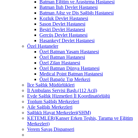
Batman Eğitim ve Araştırma Hastanesi
Batman İluh Devlet Hastanesi
Batman Ağız ve Diş Sağlığı Hastanesi
Kozluk Devlet Hastanesi
Sason Devlet Hastanesi
Beşiri Devlet Hastanesi
Gercüş Devlet Hastanesi
Hasankeyf Devlet Hastanesi
Özel Hastaneler
Özel Batman Yaşam Hastanesi
Özel Batman Hastanesi
Özel Zilan Hastanesi
Özel Batman Dünya Hastanesi
Medical Point Batman Hastanesi
Özel Batıgöz Tıp Merkezi
İlçe Sağlık Müdürlükleri
İl Ambulans Servisi Başh.(112 Acil)
Evde Sağlık Hizmetleri İl Koordinatörlüğü
Toplum Sağlığı Merkezleri
Aile Sağlığı Merkezleri
Sağlıklı Hayat Merkezleri(SHM)
KETEMLER(Kanser Erken Teşhis, Tarama ve Eğitim
Merkezleri)
Verem Savaş Dispanseri