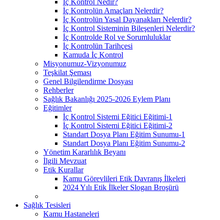
İç Kontrol Nedir?
İç Kontrolün Amaçları Nelerdir?
İç Kontrolün Yasal Dayanakları Nelerdir?
İç Kontrol Sisteminin Bileşenleri Nelerdir?
İç Kontrolde Rol ve Sorumluluklar
İç Kontrolün Tarihçesi
Kamuda İç Kontrol
Misyonumuz-Vizyonumuz
Teşkilat Şeması
Genel Bilgilendirme Dosyası
Rehberler
Sağlık Bakanlığı 2025-2026 Eylem Planı
Eğitimler
İç Kontrol Sistemi Eğitici Eğitimi-1
İç Kontrol Sistemi Eğitici Eğitimi-2
Standart Dosya Planı Eğitim Sunumu-1
Standart Dosya Planı Eğitim Sunumu-2
Yönetim Kararlılık Beyanı
İlgili Mevzuat
Etik Kurallar
Kamu Görevlileri Etik Davranış İlkeleri
2024 Yılı Etik İlkeler Slogan Broşürü
Sağlık Tesisleri
Kamu Hastaneleri