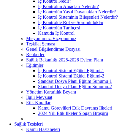
İç Kontrol Nedir?
İç Kontrolün Amaçları Nelerdir?
İç Kontrolün Yasal Dayanakları Nelerdir?
İç Kontrol Sisteminin Bileşenleri Nelerdir?
İç Kontrolde Rol ve Sorumluluklar
İç Kontrolün Tarihçesi
Kamuda İç Kontrol
Misyonumuz-Vizyonumuz
Teşkilat Şeması
Genel Bilgilendirme Dosyası
Rehberler
Sağlık Bakanlığı 2025-2026 Eylem Planı
Eğitimler
İç Kontrol Sistemi Eğitici Eğitimi-1
İç Kontrol Sistemi Eğitici Eğitimi-2
Standart Dosya Planı Eğitim Sunumu-1
Standart Dosya Planı Eğitim Sunumu-2
Yönetim Kararlılık Beyanı
İlgili Mevzuat
Etik Kurallar
Kamu Görevlileri Etik Davranış İlkeleri
2024 Yılı Etik İlkeler Slogan Broşürü
Sağlık Tesisleri
Kamu Hastaneleri