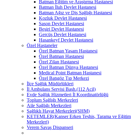
Batman Eğitim ve Araştırma Hastanesi
Batman İluh Devlet Hastanesi
Batman Ağız ve Diş Sağlığı Hastanesi
Kozluk Devlet Hastanesi
Sason Devlet Hastanesi
Beşiri Devlet Hastanesi
Gercüş Devlet Hastanesi
Hasankeyf Devlet Hastanesi
Özel Hastaneler
Özel Batman Yaşam Hastanesi
Özel Batman Hastanesi
Özel Zilan Hastanesi
Özel Batman Dünya Hastanesi
Medical Point Batman Hastanesi
Özel Batıgöz Tıp Merkezi
İlçe Sağlık Müdürlükleri
İl Ambulans Servisi Başh.(112 Acil)
Evde Sağlık Hizmetleri İl Koordinatörlüğü
Toplum Sağlığı Merkezleri
Aile Sağlığı Merkezleri
Sağlıklı Hayat Merkezleri(SHM)
KETEMLER(Kanser Erken Teşhis, Tarama ve Eğitim
Merkezleri)
Verem Savaş Dispanseri