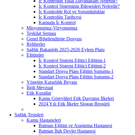
İç Kontrolün Yasal Dayanakları Nelerdir?
İç Kontrol Sisteminin Bileşenleri Nelerdir?
İç Kontrolde Rol ve Sorumluluklar
İç Kontrolün Tarihçesi
Kamuda İç Kontrol
Misyonumuz-Vizyonumuz
Teşkilat Şeması
Genel Bilgilendirme Dosyası
Rehberler
Sağlık Bakanlığı 2025-2026 Eylem Planı
Eğitimler
İç Kontrol Sistemi Eğitici Eğitimi-1
İç Kontrol Sistemi Eğitici Eğitimi-2
Standart Dosya Planı Eğitim Sunumu-1
Standart Dosya Planı Eğitim Sunumu-2
Yönetim Kararlılık Beyanı
İlgili Mevzuat
Etik Kurallar
Kamu Görevlileri Etik Davranış İlkeleri
2024 Yılı Etik İlkeler Slogan Broşürü
Sağlık Tesisleri
Kamu Hastaneleri
Batman Eğitim ve Araştırma Hastanesi
Batman İluh Devlet Hastanesi