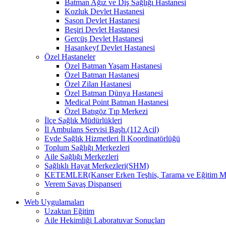
Batman Ağız ve Diş Sağlığı Hastanesi
Kozluk Devlet Hastanesi
Sason Devlet Hastanesi
Beşiri Devlet Hastanesi
Gercüş Devlet Hastanesi
Hasankeyf Devlet Hastanesi
Özel Hastaneler
Özel Batman Yaşam Hastanesi
Özel Batman Hastanesi
Özel Zilan Hastanesi
Özel Batman Dünya Hastanesi
Medical Point Batman Hastanesi
Özel Batıgöz Tıp Merkezi
İlçe Sağlık Müdürlükleri
İl Ambulans Servisi Başh.(112 Acil)
Evde Sağlık Hizmetleri İl Koordinatörlüğü
Toplum Sağlığı Merkezleri
Aile Sağlığı Merkezleri
Sağlıklı Hayat Merkezleri(SHM)
KETEMLER(Kanser Erken Teşhis, Tarama ve Eğitim Me
Verem Savaş Dispanseri
Web Uygulamaları
Uzaktan Eğitim
Aile Hekimliği Laboratuvar Sonuçları