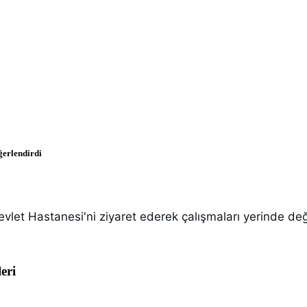
ğerlendirdi
et Hastanesi'ni ziyaret ederek çalışmaları yerinde değe
leri