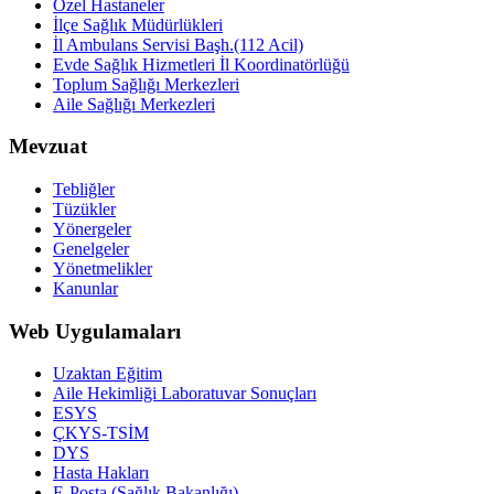
Özel Hastaneler
İlçe Sağlık Müdürlükleri
İl Ambulans Servisi Başh.(112 Acil)
Evde Sağlık Hizmetleri İl Koordinatörlüğü
Toplum Sağlığı Merkezleri
Aile Sağlığı Merkezleri
Mevzuat
Tebliğler
Tüzükler
Yönergeler
Genelgeler
Yönetmelikler
Kanunlar
Web Uygulamaları
Uzaktan Eğitim
Aile Hekimliği Laboratuvar Sonuçları
ESYS
ÇKYS-TSİM
DYS
Hasta Hakları
E-Posta (Sağlık Bakanlığı)