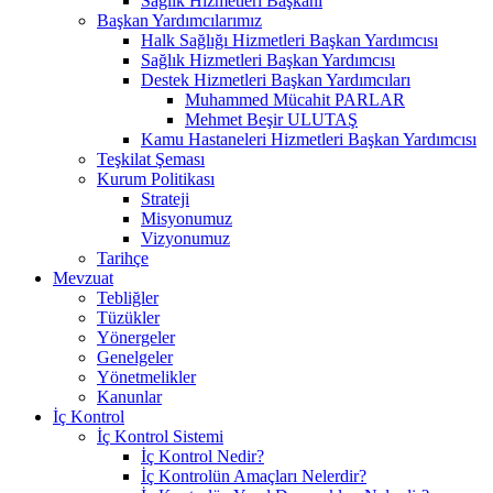
Sağlık Hizmetleri Başkanı
Başkan Yardımcılarımız
Halk Sağlığı Hizmetleri Başkan Yardımcısı
Sağlık Hizmetleri Başkan Yardımcısı
Destek Hizmetleri Başkan Yardımcıları
Muhammed Mücahit PARLAR
Mehmet Beşir ULUTAŞ
Kamu Hastaneleri Hizmetleri Başkan Yardımcısı
Teşkilat Şeması
Kurum Politikası
Strateji
Misyonumuz
Vizyonumuz
Tarihçe
Mevzuat
Tebliğler
Tüzükler
Yönergeler
Genelgeler
Yönetmelikler
Kanunlar
İç Kontrol
İç Kontrol Sistemi
İç Kontrol Nedir?
İç Kontrolün Amaçları Nelerdir?