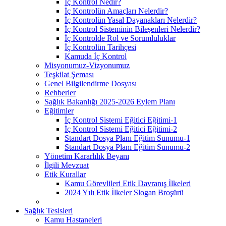
İç Kontrol Nedir?
İç Kontrolün Amaçları Nelerdir?
İç Kontrolün Yasal Dayanakları Nelerdir?
İç Kontrol Sisteminin Bileşenleri Nelerdir?
İç Kontrolde Rol ve Sorumluluklar
İç Kontrolün Tarihçesi
Kamuda İç Kontrol
Misyonumuz-Vizyonumuz
Teşkilat Şeması
Genel Bilgilendirme Dosyası
Rehberler
Sağlık Bakanlığı 2025-2026 Eylem Planı
Eğitimler
İç Kontrol Sistemi Eğitici Eğitimi-1
İç Kontrol Sistemi Eğitici Eğitimi-2
Standart Dosya Planı Eğitim Sunumu-1
Standart Dosya Planı Eğitim Sunumu-2
Yönetim Kararlılık Beyanı
İlgili Mevzuat
Etik Kurallar
Kamu Görevlileri Etik Davranış İlkeleri
2024 Yılı Etik İlkeler Slogan Broşürü
Sağlık Tesisleri
Kamu Hastaneleri