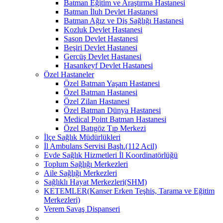
Batman Eğitim ve Araştırma Hastanesi
Batman İluh Devlet Hastanesi
Batman Ağız ve Diş Sağlığı Hastanesi
Kozluk Devlet Hastanesi
Sason Devlet Hastanesi
Beşiri Devlet Hastanesi
Gercüş Devlet Hastanesi
Hasankeyf Devlet Hastanesi
Özel Hastaneler
Özel Batman Yaşam Hastanesi
Özel Batman Hastanesi
Özel Zilan Hastanesi
Özel Batman Dünya Hastanesi
Medical Point Batman Hastanesi
Özel Batıgöz Tıp Merkezi
İlçe Sağlık Müdürlükleri
İl Ambulans Servisi Başh.(112 Acil)
Evde Sağlık Hizmetleri İl Koordinatörlüğü
Toplum Sağlığı Merkezleri
Aile Sağlığı Merkezleri
Sağlıklı Hayat Merkezleri(SHM)
KETEMLER(Kanser Erken Teşhis, Tarama ve Eğitim
Merkezleri)
Verem Savaş Dispanseri