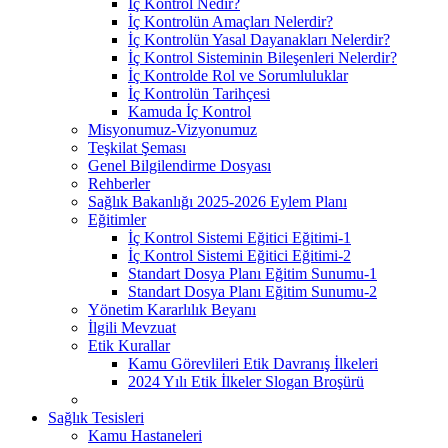
İç Kontrol Nedir?
İç Kontrolün Amaçları Nelerdir?
İç Kontrolün Yasal Dayanakları Nelerdir?
İç Kontrol Sisteminin Bileşenleri Nelerdir?
İç Kontrolde Rol ve Sorumluluklar
İç Kontrolün Tarihçesi
Kamuda İç Kontrol
Misyonumuz-Vizyonumuz
Teşkilat Şeması
Genel Bilgilendirme Dosyası
Rehberler
Sağlık Bakanlığı 2025-2026 Eylem Planı
Eğitimler
İç Kontrol Sistemi Eğitici Eğitimi-1
İç Kontrol Sistemi Eğitici Eğitimi-2
Standart Dosya Planı Eğitim Sunumu-1
Standart Dosya Planı Eğitim Sunumu-2
Yönetim Kararlılık Beyanı
İlgili Mevzuat
Etik Kurallar
Kamu Görevlileri Etik Davranış İlkeleri
2024 Yılı Etik İlkeler Slogan Broşürü
Sağlık Tesisleri
Kamu Hastaneleri