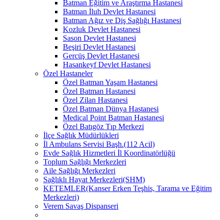
Batman Eğitim ve Araştırma Hastanesi
Batman İluh Devlet Hastanesi
Batman Ağız ve Diş Sağlığı Hastanesi
Kozluk Devlet Hastanesi
Sason Devlet Hastanesi
Beşiri Devlet Hastanesi
Gercüş Devlet Hastanesi
Hasankeyf Devlet Hastanesi
Özel Hastaneler
Özel Batman Yaşam Hastanesi
Özel Batman Hastanesi
Özel Zilan Hastanesi
Özel Batman Dünya Hastanesi
Medical Point Batman Hastanesi
Özel Batıgöz Tıp Merkezi
İlçe Sağlık Müdürlükleri
İl Ambulans Servisi Başh.(112 Acil)
Evde Sağlık Hizmetleri İl Koordinatörlüğü
Toplum Sağlığı Merkezleri
Aile Sağlığı Merkezleri
Sağlıklı Hayat Merkezleri(SHM)
KETEMLER(Kanser Erken Teşhis, Tarama ve Eğitim
Merkezleri)
Verem Savaş Dispanseri