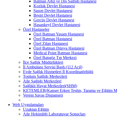
Batman Ağız ve Diş Sağlığı Hastanesi
Kozluk Devlet Hastanesi
Sason Devlet Hastanesi
Beşiri Devlet Hastanesi
Gercüş Devlet Hastanesi
Hasankeyf Devlet Hastanesi
Özel Hastaneler
Özel Batman Yaşam Hastanesi
Özel Batman Hastanesi
Özel Zilan Hastanesi
Özel Batman Dünya Hastanesi
Medical Point Batman Hastanesi
Özel Batıgöz Tıp Merkezi
İlçe Sağlık Müdürlükleri
İl Ambulans Servisi Başh.(112 Acil)
Evde Sağlık Hizmetleri İl Koordinatörlüğü
Toplum Sağlığı Merkezleri
Aile Sağlığı Merkezleri
Sağlıklı Hayat Merkezleri(SHM)
KETEMLER(Kanser Erken Teşhis, Tarama ve Eğitim Me
Verem Savaş Dispanseri
Web Uygulamaları
Uzaktan Eğitim
Aile Hekimliği Laboratuvar Sonuçları