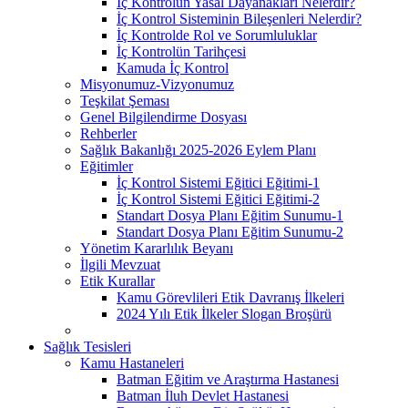
İç Kontrolün Yasal Dayanakları Nelerdir?
İç Kontrol Sisteminin Bileşenleri Nelerdir?
İç Kontrolde Rol ve Sorumluluklar
İç Kontrolün Tarihçesi
Kamuda İç Kontrol
Misyonumuz-Vizyonumuz
Teşkilat Şeması
Genel Bilgilendirme Dosyası
Rehberler
Sağlık Bakanlığı 2025-2026 Eylem Planı
Eğitimler
İç Kontrol Sistemi Eğitici Eğitimi-1
İç Kontrol Sistemi Eğitici Eğitimi-2
Standart Dosya Planı Eğitim Sunumu-1
Standart Dosya Planı Eğitim Sunumu-2
Yönetim Kararlılık Beyanı
İlgili Mevzuat
Etik Kurallar
Kamu Görevlileri Etik Davranış İlkeleri
2024 Yılı Etik İlkeler Slogan Broşürü
Sağlık Tesisleri
Kamu Hastaneleri
Batman Eğitim ve Araştırma Hastanesi
Batman İluh Devlet Hastanesi