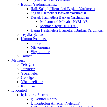
Sağlık Hizmetleri Başkanı
Başkan Yardımcılarımız
Halk Sağlığı Hizmetleri Başkan Yardımcısı
Sağlık Hizmetleri Başkan Yardımcısı
Destek Hizmetleri Başkan Yardımcıları
Muhammed Mücahit PARLAR
Mehmet Beşir ULUTAŞ
Kamu Hastaneleri Hizmetleri Başkan Yardımcısı
Teşkilat Şeması
Kurum Politikası
Strateji
Misyonumuz
Vizyonumuz
Tarihçe
Mevzuat
Tebliğler
Tüzükler
Yönergeler
Genelgeler
Yönetmelikler
Kanunlar
İç Kontrol
İç Kontrol Sistemi
İç Kontrol Nedir?
İç Kontrolün Amaçları Nelerdir?