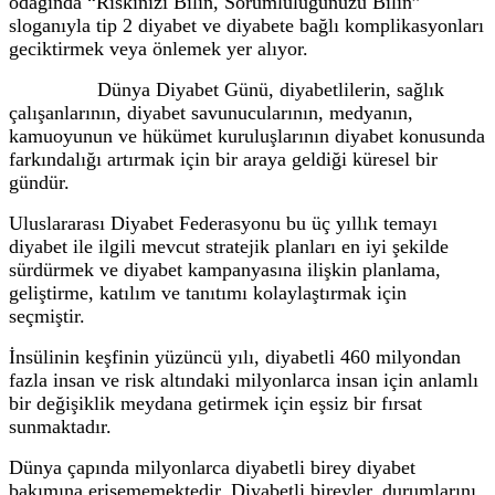
odağında “Riskinizi Bilin, Sorumluluğunuzu Bilin”
sloganıyla tip 2 diyabet ve diyabete bağlı komplikasyonları
geciktirmek veya önlemek yer alıyor.
Dünya Diyabet Günü, diyabetlilerin, sağlık
çalışanlarının, diyabet savunucularının, medyanın,
kamuoyunun ve hükümet kuruluşlarının diyabet konusunda
farkındalığı artırmak için bir araya geldiği küresel bir
gündür.
Uluslararası Diyabet Federasyonu bu üç yıllık temayı
diyabet ile ilgili mevcut stratejik planları en iyi şekilde
sürdürmek ve diyabet kampanyasına ilişkin planlama,
geliştirme, katılım ve tanıtımı kolaylaştırmak için
seçmiştir.
İnsülinin keşfinin yüzüncü yılı, diyabetli 460 milyondan
fazla insan ve risk altındaki milyonlarca insan için anlamlı
bir değişiklik meydana getirmek için eşsiz bir fırsat
sunmaktadır.
Dünya çapında milyonlarca diyabetli birey diyabet
bakımına erişememektedir. Diyabetli bireyler, durumlarını