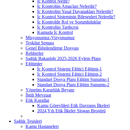
İç Kontrol Nedir?
İç Kontrolün Amaçları Nelerdir?
İç Kontrolün Yasal Dayanakları Nelerdir?
İç Kontrol Sisteminin Bileşenleri Nelerdir?
İç Kontrolde Rol ve Sorumluluklar
İç Kontrolün Tarihçesi
Kamuda İç Kontrol
Misyonumuz-Vizyonumuz
Teşkilat Şeması
Genel Bilgilendirme Dosyası
Rehberler
Sağlık Bakanlığı 2025-2026 Eylem Planı
Eğitimler
İç Kontrol Sistemi Eğitici Eğitimi-1
İç Kontrol Sistemi Eğitici Eğitimi-2
Standart Dosya Planı Eğitim Sunumu-1
Standart Dosya Planı Eğitim Sunumu-2
Yönetim Kararlılık Beyanı
İlgili Mevzuat
Etik Kurallar
Kamu Görevlileri Etik Davranış İlkeleri
2024 Yılı Etik İlkeler Slogan Broşürü
Sağlık Tesisleri
Kamu Hastaneleri