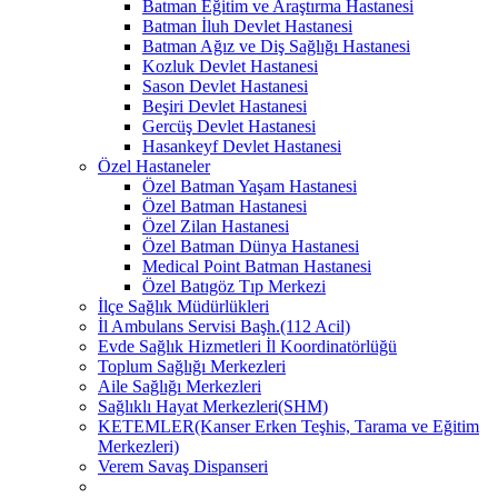
Batman Eğitim ve Araştırma Hastanesi
Batman İluh Devlet Hastanesi
Batman Ağız ve Diş Sağlığı Hastanesi
Kozluk Devlet Hastanesi
Sason Devlet Hastanesi
Beşiri Devlet Hastanesi
Gercüş Devlet Hastanesi
Hasankeyf Devlet Hastanesi
Özel Hastaneler
Özel Batman Yaşam Hastanesi
Özel Batman Hastanesi
Özel Zilan Hastanesi
Özel Batman Dünya Hastanesi
Medical Point Batman Hastanesi
Özel Batıgöz Tıp Merkezi
İlçe Sağlık Müdürlükleri
İl Ambulans Servisi Başh.(112 Acil)
Evde Sağlık Hizmetleri İl Koordinatörlüğü
Toplum Sağlığı Merkezleri
Aile Sağlığı Merkezleri
Sağlıklı Hayat Merkezleri(SHM)
KETEMLER(Kanser Erken Teşhis, Tarama ve Eğitim
Merkezleri)
Verem Savaş Dispanseri